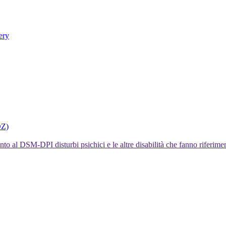
ery
DZ)
I disturbi psichici e le altre disabilità che fanno rifer