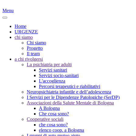
Menu
Home
URGENZE
chi siamo
Chi siamo
Progetto
Il team
a chi rivolgersi
La psichiatria per adulti
Servizi sanitari
Servizi socio-sanitari
L'accoglienza
Percorsi terapeutici e riabilitativi
Neuropsichiatria infantile e dell’adolescenza
I Servizi per le Dipendenze Patologiche (SerDP)
Associazioni della Salute Mentale di Bologna
A Bologna
Che cosa sono?
Cooperative sociali
che cosa sono?
elenco coop. a Bologna
I gruppi di auto mutuo aiuto