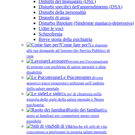
Disturbi del linguaggio (DSL)
Disturbi specifici dell'apprendimento (DSA)
Disturbi della personalità
Disturbi di ansia
Disturbo Bipolare (Sindrome maniaco-depressiva)
Udire le voci
Schizofrenia
Breve storia della psichiatria
Come fare per?
Le risposte
alle tue domande all’interno dei Servizi Pubblici di
cura
Lavorare
Percorsi per l'occupazione
di persone con problemi di salute mentale o altra
disabilità
Le Psicoterapie
I diversi
approcci psico terapeutici utilizzati nell’ambito
della salute mentale
Le sigle
Un po' di chiarezza nella
giungla delle sigle della salute mentale e Neuro
psichiatria.
Ruolo dei familiari
Un
aiuto ai familiari per commettere meno errori
possibile
Stili di vita
Anche gli stili di vita
concorrono a migliorare la propria salute mentale