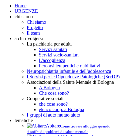
Home
URGENZE
chi siamo
Chi siamo
Progetto
Il team
a chi rivolgersi
La psichiatria per adulti
Servizi sanitari
Servizi socio-sanitari
L'accoglienza
Percorsi terapeutici e riabilitativi
Neuropsichiatria infantile e dell’adolescenza
I Servizi per le Dipendenze Patologiche (SerDP)
Associazioni della Salute Mentale di Bologna
A Bologna
Che cosa sono?
Cooperative sociali
che cosa sono?
elenco coop. a Bologna
I gruppi di auto mutuo aiuto
tematiche
Abitare
Come trovare alloggio quando
si soffre di problemi di salute mentale