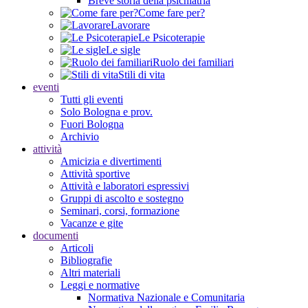
Breve storia della psichiatria
Come fare per?
Lavorare
Le Psicoterapie
Le sigle
Ruolo dei familiari
Stili di vita
eventi
Tutti gli eventi
Solo Bologna e prov.
Fuori Bologna
Archivio
attività
Amicizia e divertimenti
Attività sportive
Attività e laboratori espressivi
Gruppi di ascolto e sostegno
Seminari, corsi, formazione
Vacanze e gite
documenti
Articoli
Bibliografie
Altri materiali
Leggi e normative
Normativa Nazionale e Comunitaria