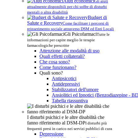
Aiuti economici
Gli aiuti
attualmente disponibili per chi soffre di disturbi
mentali o altra disabilità
Budget di
Salute e Recovery
Come facilitare i percorsi di
reinserimento sociale attraverso DSM ed Enti Locali
Gli Psicofarmaci
Tutte le
informazioni per capire meglio le terapie
farmacologiche prescritte
Attenzione alle modalità di uso
Quali effetti collaterali?
Che cosa sono?
Come funzionano?
Quali sono?
Antipsicotici
Antidepressivi
Stabilizzatori dell'umore
Ansiolitici ed Ipnotici (Benzodiazepine - B
Tabella riassuntiva
I disturbi psichici e le altre disabilità che
fanno riferimento al DSM-DP
I disturbi più
frequenti presi in carico nei servizi pubblici di cura
Depressione