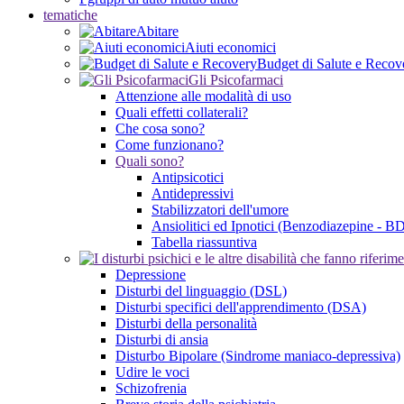
tematiche
Abitare
Aiuti economici
Budget di Salute e Recov
Gli Psicofarmaci
Attenzione alle modalità di uso
Quali effetti collaterali?
Che cosa sono?
Come funzionano?
Quali sono?
Antipsicotici
Antidepressivi
Stabilizzatori dell'umore
Ansiolitici ed Ipnotici (Benzodiazepine - B
Tabella riassuntiva
Depressione
Disturbi del linguaggio (DSL)
Disturbi specifici dell'apprendimento (DSA)
Disturbi della personalità
Disturbi di ansia
Disturbo Bipolare (Sindrome maniaco-depressiva)
Udire le voci
Schizofrenia