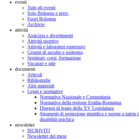
eventi
Tutti gli eventi
Solo Bologna e prov.
Fuori Bologna
Archivio
attività
Amicizia e divertimenti
Attività sportive
Attività e laboratori espressivi
Gruppi di ascolto e sostegno
Seminari, corsi, formazione
Vacanze e gite
documenti
Articoli
Bibliografie
Altri materiali
Leggi e normative
Normativa Nazionale e Comunitaria
Normativa della regione Emilia-Romagna
Disegni di legge della XV Legislatura
Strumenti di protezione giuridica e norme a tutela d
disabilità psichica
newsletter
ISCRIVITI
Newsletter del mese