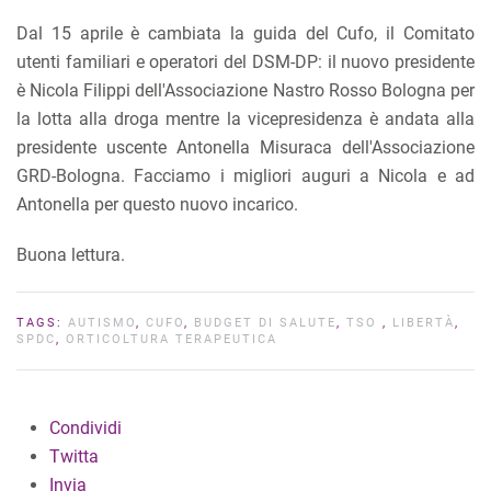
Dal 15 aprile è cambiata la guida del Cufo, il Comitato
utenti familiari e operatori del DSM-DP: il nuovo presidente
è Nicola Filippi dell'Associazione Nastro Rosso Bologna per
la lotta alla droga mentre la vicepresidenza è andata alla
presidente uscente Antonella Misuraca dell'Associazione
GRD-Bologna. Facciamo i migliori auguri a Nicola e ad
Antonella per questo nuovo incarico.
Buona lettura.
TAGS:
AUTISMO
,
CUFO
,
BUDGET DI SALUTE
,
TSO
,
LIBERTÀ
,
SPDC
,
ORTICOLTURA TERAPEUTICA
Condividi
Twitta
Invia