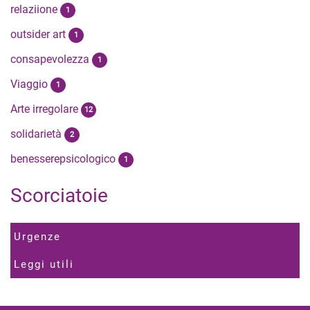
relaziione
1
outsider art
1
consapevolezza
1
Viaggio
1
Arte irregolare
12
solidarietà
2
benesserepsicologico
1
Scorciatoie
Urgenze
Leggi utili