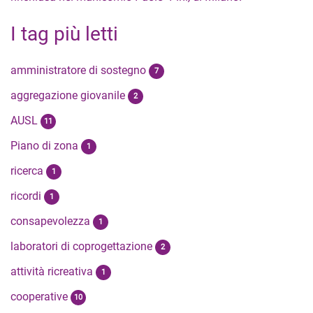
I tag più letti
amministratore di sostegno
7
aggregazione giovanile
2
AUSL
11
Piano di zona
1
ricerca
1
ricordi
1
consapevolezza
1
laboratori di coprogettazione
2
attività ricreativa
1
cooperative
10