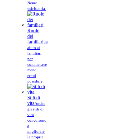
Neuro
psichiatria.
Ruolo
dei
familiari
Un
aiuto ai
familiari
per
commettere
meno
errori
possibile
Stili di
vita
Anche
gli stili di
vita
concorrono
a
migliorare
la propria