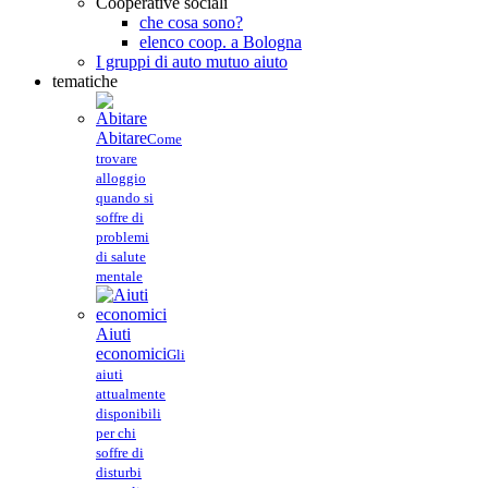
Cooperative sociali
che cosa sono?
elenco coop. a Bologna
I gruppi di auto mutuo aiuto
tematiche
Abitare
Come
trovare
alloggio
quando si
soffre di
problemi
di salute
mentale
Aiuti
economici
Gli
aiuti
attualmente
disponibili
per chi
soffre di
disturbi