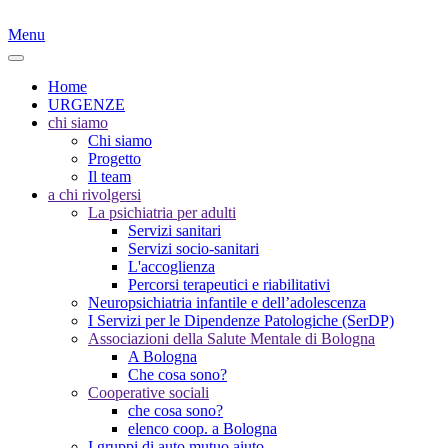
Menu
Home
URGENZE
chi siamo
Chi siamo
Progetto
Il team
a chi rivolgersi
La psichiatria per adulti
Servizi sanitari
Servizi socio-sanitari
L'accoglienza
Percorsi terapeutici e riabilitativi
Neuropsichiatria infantile e dell’adolescenza
I Servizi per le Dipendenze Patologiche (SerDP)
Associazioni della Salute Mentale di Bologna
A Bologna
Che cosa sono?
Cooperative sociali
che cosa sono?
elenco coop. a Bologna
I gruppi di auto mutuo aiuto