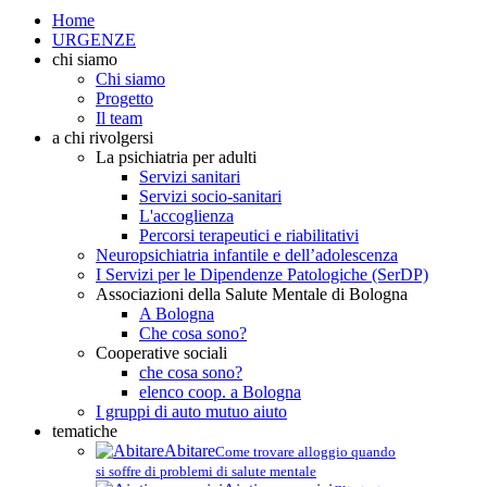
Home
URGENZE
chi siamo
Chi siamo
Progetto
Il team
a chi rivolgersi
La psichiatria per adulti
Servizi sanitari
Servizi socio-sanitari
L'accoglienza
Percorsi terapeutici e riabilitativi
Neuropsichiatria infantile e dell’adolescenza
I Servizi per le Dipendenze Patologiche (SerDP)
Associazioni della Salute Mentale di Bologna
A Bologna
Che cosa sono?
Cooperative sociali
che cosa sono?
elenco coop. a Bologna
I gruppi di auto mutuo aiuto
tematiche
Abitare
Come trovare alloggio quando
si soffre di problemi di salute mentale