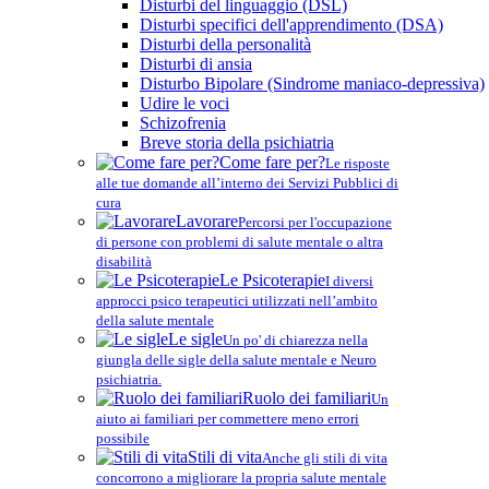
Disturbi del linguaggio (DSL)
Disturbi specifici dell'apprendimento (DSA)
Disturbi della personalità
Disturbi di ansia
Disturbo Bipolare (Sindrome maniaco-depressiva)
Udire le voci
Schizofrenia
Breve storia della psichiatria
Come fare per?
Le risposte
alle tue domande all’interno dei Servizi Pubblici di
cura
Lavorare
Percorsi per l'occupazione
di persone con problemi di salute mentale o altra
disabilità
Le Psicoterapie
I diversi
approcci psico terapeutici utilizzati nell’ambito
della salute mentale
Le sigle
Un po' di chiarezza nella
giungla delle sigle della salute mentale e Neuro
psichiatria.
Ruolo dei familiari
Un
aiuto ai familiari per commettere meno errori
possibile
Stili di vita
Anche gli stili di vita
concorrono a migliorare la propria salute mentale