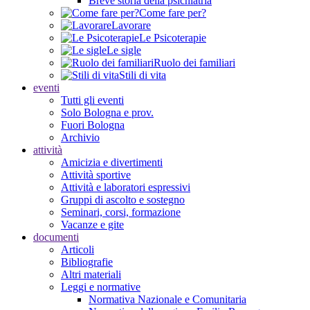
Breve storia della psichiatria
Come fare per?
Lavorare
Le Psicoterapie
Le sigle
Ruolo dei familiari
Stili di vita
eventi
Tutti gli eventi
Solo Bologna e prov.
Fuori Bologna
Archivio
attività
Amicizia e divertimenti
Attività sportive
Attività e laboratori espressivi
Gruppi di ascolto e sostegno
Seminari, corsi, formazione
Vacanze e gite
documenti
Articoli
Bibliografie
Altri materiali
Leggi e normative
Normativa Nazionale e Comunitaria