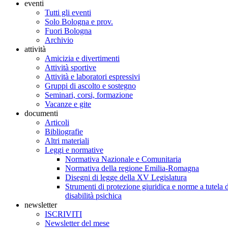
eventi
Tutti gli eventi
Solo Bologna e prov.
Fuori Bologna
Archivio
attività
Amicizia e divertimenti
Attività sportive
Attività e laboratori espressivi
Gruppi di ascolto e sostegno
Seminari, corsi, formazione
Vacanze e gite
documenti
Articoli
Bibliografie
Altri materiali
Leggi e normative
Normativa Nazionale e Comunitaria
Normativa della regione Emilia-Romagna
Disegni di legge della XV Legislatura
Strumenti di protezione giuridica e norme a tutela d
disabilità psichica
newsletter
ISCRIVITI
Newsletter del mese