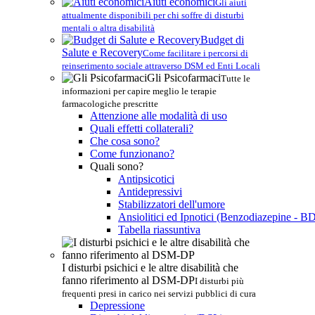
Aiuti economici
Gli aiuti
attualmente disponibili per chi soffre di disturbi
mentali o altra disabilità
Budget di
Salute e Recovery
Come facilitare i percorsi di
reinserimento sociale attraverso DSM ed Enti Locali
Gli Psicofarmaci
Tutte le
informazioni per capire meglio le terapie
farmacologiche prescritte
Attenzione alle modalità di uso
Quali effetti collaterali?
Che cosa sono?
Come funzionano?
Quali sono?
Antipsicotici
Antidepressivi
Stabilizzatori dell'umore
Ansiolitici ed Ipnotici (Benzodiazepine - B
Tabella riassuntiva
I disturbi psichici e le altre disabilità che
fanno riferimento al DSM-DP
I disturbi più
frequenti presi in carico nei servizi pubblici di cura
Depressione