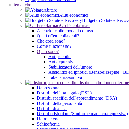
tematiche
Abitare
Aiuti economici
Budget di Salute e Recov
Gli Psicofarmaci
Attenzione alle modalità di uso
Quali effetti collaterali?
Che cosa sono?
Come funzionano?
Quali sono?
Antipsicotici
Antidepressivi
Stabilizzatori dell'umore
Ansiolitici ed Ipnotici (Benzodiazepine - B
Tabella riassuntiva
Depressione
Disturbi del linguaggio (DSL)
Disturbi specifici dell'apprendimento (DSA)
Disturbi della personalità
Disturbi di ansia
Disturbo Bipolare (Sindrome maniaco-depressiva)
Udire le voci
Schizofrenia