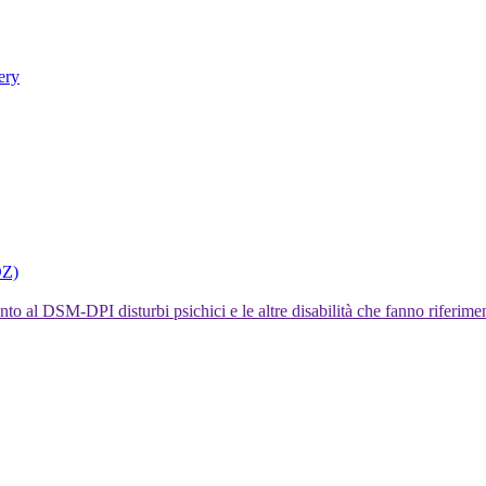
ery
DZ)
I disturbi psichici e le altre disabilità che fanno rifer