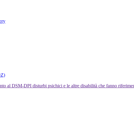
ery
DZ)
I disturbi psichici e le altre disabilità che fanno rifer