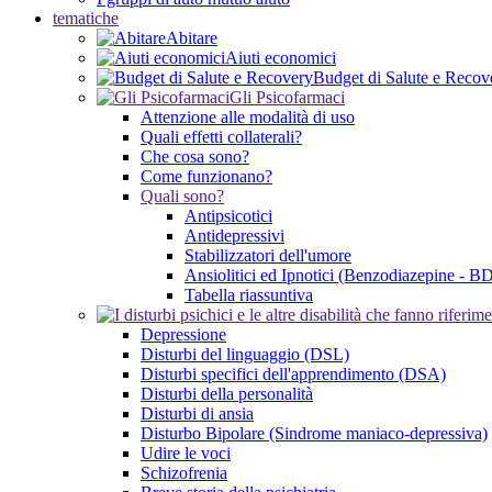
tematiche
Abitare
Aiuti economici
Budget di Salute e Recov
Gli Psicofarmaci
Attenzione alle modalità di uso
Quali effetti collaterali?
Che cosa sono?
Come funzionano?
Quali sono?
Antipsicotici
Antidepressivi
Stabilizzatori dell'umore
Ansiolitici ed Ipnotici (Benzodiazepine - B
Tabella riassuntiva
Depressione
Disturbi del linguaggio (DSL)
Disturbi specifici dell'apprendimento (DSA)
Disturbi della personalità
Disturbi di ansia
Disturbo Bipolare (Sindrome maniaco-depressiva)
Udire le voci
Schizofrenia