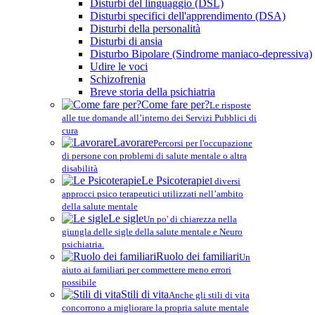
Disturbi del linguaggio (DSL)
Disturbi specifici dell'apprendimento (DSA)
Disturbi della personalità
Disturbi di ansia
Disturbo Bipolare (Sindrome maniaco-depressiva)
Udire le voci
Schizofrenia
Breve storia della psichiatria
Come fare per?
Le risposte
alle tue domande all’interno dei Servizi Pubblici di
cura
Lavorare
Percorsi per l'occupazione
di persone con problemi di salute mentale o altra
disabilità
Le Psicoterapie
I diversi
approcci psico terapeutici utilizzati nell’ambito
della salute mentale
Le sigle
Un po' di chiarezza nella
giungla delle sigle della salute mentale e Neuro
psichiatria.
Ruolo dei familiari
Un
aiuto ai familiari per commettere meno errori
possibile
Stili di vita
Anche gli stili di vita
concorrono a migliorare la propria salute mentale