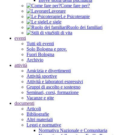
Breve storia della psichiatria
Come fare per?
Lavorare
Le Psicoterapie
Le sigle
Ruolo dei familiari
Stili di vita
eventi
Tutti gli eventi
Solo Bologna e prov.
Fuori Bologna
Archivio
attività
Amicizia e divertimenti
Attività sportive
Attività e laboratori espressivi
Gruppi di ascolto e sostegno
Seminari, corsi, formazione
Vacanze e gite
documenti
Articoli
Bibliografie
Altri materiali
Leggi e normative
Normativa Nazionale e Comunitaria