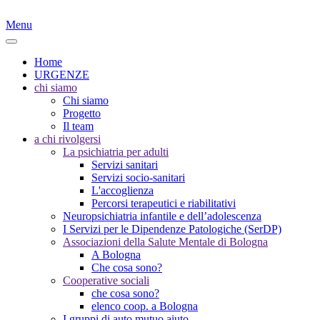
Menu
Home
URGENZE
chi siamo
Chi siamo
Progetto
Il team
a chi rivolgersi
La psichiatria per adulti
Servizi sanitari
Servizi socio-sanitari
L'accoglienza
Percorsi terapeutici e riabilitativi
Neuropsichiatria infantile e dell’adolescenza
I Servizi per le Dipendenze Patologiche (SerDP)
Associazioni della Salute Mentale di Bologna
A Bologna
Che cosa sono?
Cooperative sociali
che cosa sono?
elenco coop. a Bologna
I gruppi di auto mutuo aiuto