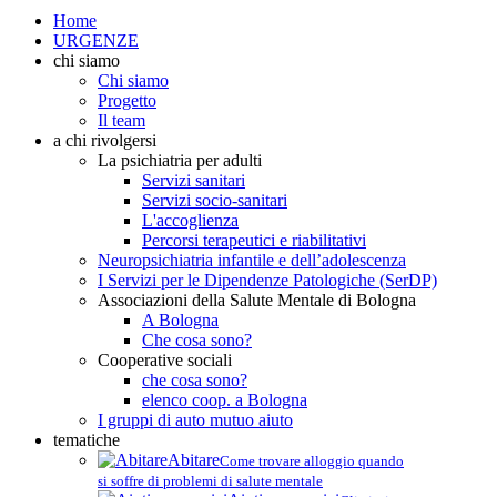
Home
URGENZE
chi siamo
Chi siamo
Progetto
Il team
a chi rivolgersi
La psichiatria per adulti
Servizi sanitari
Servizi socio-sanitari
L'accoglienza
Percorsi terapeutici e riabilitativi
Neuropsichiatria infantile e dell’adolescenza
I Servizi per le Dipendenze Patologiche (SerDP)
Associazioni della Salute Mentale di Bologna
A Bologna
Che cosa sono?
Cooperative sociali
che cosa sono?
elenco coop. a Bologna
I gruppi di auto mutuo aiuto
tematiche
Abitare
Come trovare alloggio quando
si soffre di problemi di salute mentale