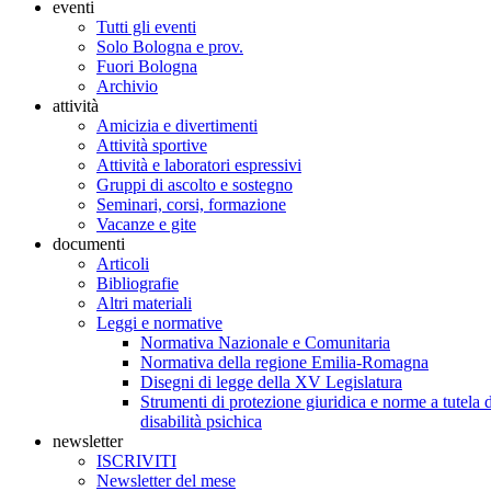
eventi
Tutti gli eventi
Solo Bologna e prov.
Fuori Bologna
Archivio
attività
Amicizia e divertimenti
Attività sportive
Attività e laboratori espressivi
Gruppi di ascolto e sostegno
Seminari, corsi, formazione
Vacanze e gite
documenti
Articoli
Bibliografie
Altri materiali
Leggi e normative
Normativa Nazionale e Comunitaria
Normativa della regione Emilia-Romagna
Disegni di legge della XV Legislatura
Strumenti di protezione giuridica e norme a tutela d
disabilità psichica
newsletter
ISCRIVITI
Newsletter del mese