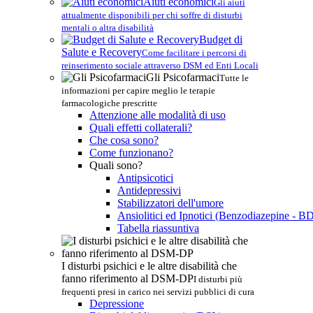
Aiuti economici
Gli aiuti
attualmente disponibili per chi soffre di disturbi
mentali o altra disabilità
Budget di
Salute e Recovery
Come facilitare i percorsi di
reinserimento sociale attraverso DSM ed Enti Locali
Gli Psicofarmaci
Tutte le
informazioni per capire meglio le terapie
farmacologiche prescritte
Attenzione alle modalità di uso
Quali effetti collaterali?
Che cosa sono?
Come funzionano?
Quali sono?
Antipsicotici
Antidepressivi
Stabilizzatori dell'umore
Ansiolitici ed Ipnotici (Benzodiazepine - B
Tabella riassuntiva
I disturbi psichici e le altre disabilità che
fanno riferimento al DSM-DP
I disturbi più
frequenti presi in carico nei servizi pubblici di cura
Depressione