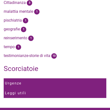
Cittadinanza
3
malattia mentale
1
pischiatria
1
geografie
1
reinserimento
1
tempo
1
testimonianze-storie di vita
10
Scorciatoie
Urgenze
Leggi utili