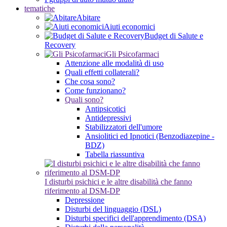
tematiche
Abitare
Aiuti economici
Budget di Salute e
Recovery
Gli Psicofarmaci
Attenzione alle modalità di uso
Quali effetti collaterali?
Che cosa sono?
Come funzionano?
Quali sono?
Antipsicotici
Antidepressivi
Stabilizzatori dell'umore
Ansiolitici ed Ipnotici (Benzodiazepine -
BDZ)
Tabella riassuntiva
I disturbi psichici e le altre disabilità che fanno
riferimento al DSM-DP
Depressione
Disturbi del linguaggio (DSL)
Disturbi specifici dell'apprendimento (DSA)