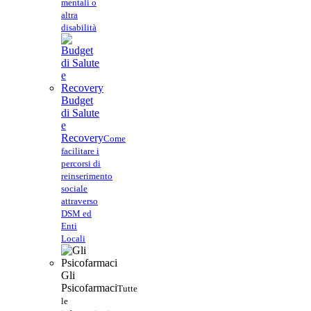
mentali o
altra
disabilità
Budget
di Salute
e
Recovery
Come
facilitare i
percorsi di
reinserimento
sociale
attraverso
DSM ed
Enti
Locali
Gli
Psicofarmaci
Tutte
le