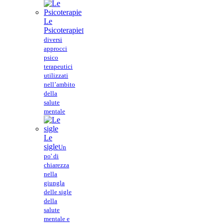
Le
Psicoterapie
I
diversi
approcci
psico
terapeutici
utilizzati
nell’ambito
della
salute
mentale
Le
sigle
Un
po' di
chiarezza
nella
giungla
delle sigle
della
salute
mentale e