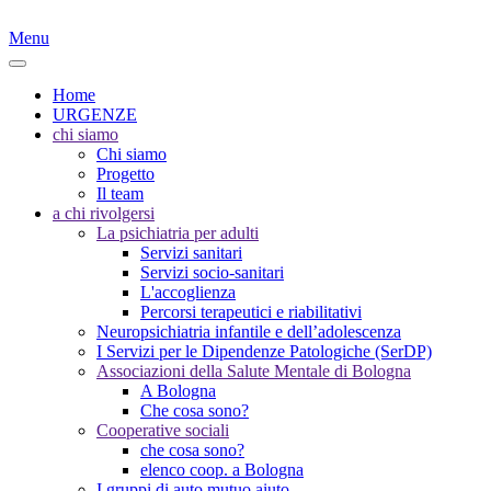
Menu
Home
URGENZE
chi siamo
Chi siamo
Progetto
Il team
a chi rivolgersi
La psichiatria per adulti
Servizi sanitari
Servizi socio-sanitari
L'accoglienza
Percorsi terapeutici e riabilitativi
Neuropsichiatria infantile e dell’adolescenza
I Servizi per le Dipendenze Patologiche (SerDP)
Associazioni della Salute Mentale di Bologna
A Bologna
Che cosa sono?
Cooperative sociali
che cosa sono?
elenco coop. a Bologna
I gruppi di auto mutuo aiuto