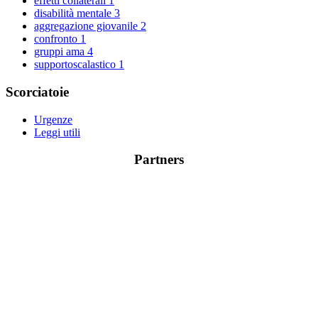
effetti collaterali
1
disabilità mentale
3
aggregazione giovanile
2
confronto
1
gruppi ama
4
supportoscalastico
1
Scorciatoie
Urgenze
Leggi utili
Partners