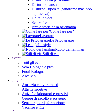
Disturbi della personalità
Disturbi di ansia
Disturbo Bipolare (Sindrome maniaco-
depressiva)
Udire le voci
Schizofrenia
Breve storia della psichiatria
Come fare per?
Lavorare
Le Psicoterapie
Le sigle
Ruolo dei familiari
Stili di vita
eventi
Tutti gli eventi
Solo Bologna e prov.
Fuori Bologna
Archivio
attività
Amicizia e divertimenti
Attività sportive
Attività e laboratori espressivi
Gruppi di ascolto e sostegno
Seminari, corsi, formazione
Vacanze e gite