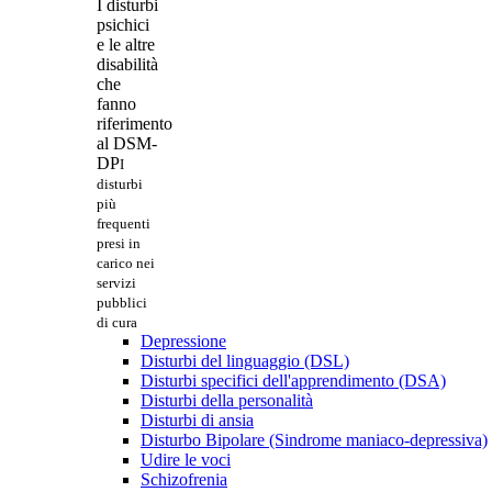
I disturbi
psichici
e le altre
disabilità
che
fanno
riferimento
al DSM-
DP
I
disturbi
più
frequenti
presi in
carico nei
servizi
pubblici
di cura
Depressione
Disturbi del linguaggio (DSL)
Disturbi specifici dell'apprendimento (DSA)
Disturbi della personalità
Disturbi di ansia
Disturbo Bipolare (Sindrome maniaco-depressiva)
Udire le voci
Schizofrenia