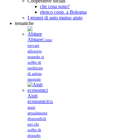
Cooperative sociali
che cosa sono?
elenco coop. a Bologna
I gruppi di auto mutuo aiuto
tematiche
Abitare
Come
trovare
alloggio
quando si
soffre di
problemi
di salute
mentale
Aiuti
economici
Gli
aiuti
attualmente
disponibili
per chi
soffre di
disturbi