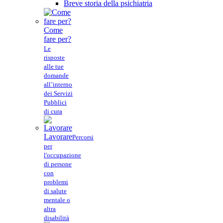
Breve storia della psichiatria
Come
fare per?
Le
risposte
alle tue
domande
all’interno
dei Servizi
Pubblici
di cura
Lavorare
Percorsi
per
l'occupazione
di persone
con
problemi
di salute
mentale o
altra
disabilità