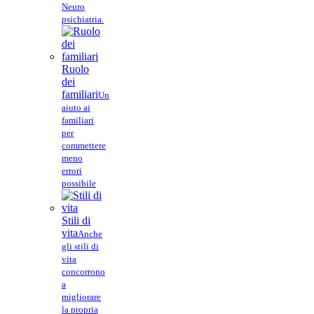
Neuro
psichiatria.
Ruolo
dei
familiari
Un
aiuto ai
familiari
per
commettere
meno
errori
possibile
Stili di
vita
Anche
gli stili di
vita
concorrono
a
migliorare
la propria