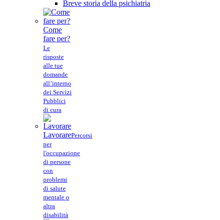
Breve storia della psichiatria
Come
fare per?
Le
risposte
alle tue
domande
all’interno
dei Servizi
Pubblici
di cura
Lavorare
Percorsi
per
l'occupazione
di persone
con
problemi
di salute
mentale o
altra
disabilità