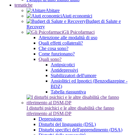
tematiche
Abitare
Aiuti economici
Budget di Salute e
Recovery
Gli Psicofarmaci
Attenzione alle modalità di uso
Quali effetti collaterali?
Che cosa sono?
Come funzionano?
Quali sono?
Antipsicotici
Antidepressivi
Stabilizzatori dell'umore
Ansiolitici ed Ipnotici (Benzodiazepine -
BDZ)
Tabella riassuntiva
I disturbi psichici e le altre disabilità che fanno
riferimento al DSM-DP
Depressione
Disturbi del linguaggio (DSL)
Disturbi specifici dell'apprendimento (DSA)