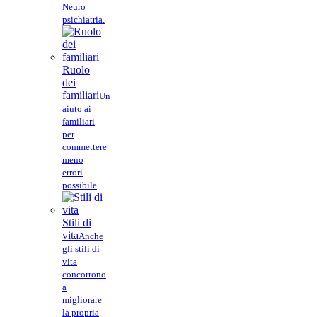
Neuro
psichiatria.
Ruolo
dei
familiari
Un
aiuto ai
familiari
per
commettere
meno
errori
possibile
Stili di
vita
Anche
gli stili di
vita
concorrono
a
migliorare
la propria