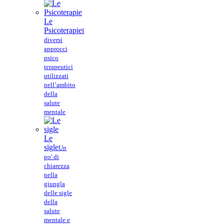
Le
Psicoterapie
I
diversi
approcci
psico
terapeutici
utilizzati
nell’ambito
della
salute
mentale
Le
sigle
Un
po' di
chiarezza
nella
giungla
delle sigle
della
salute
mentale e