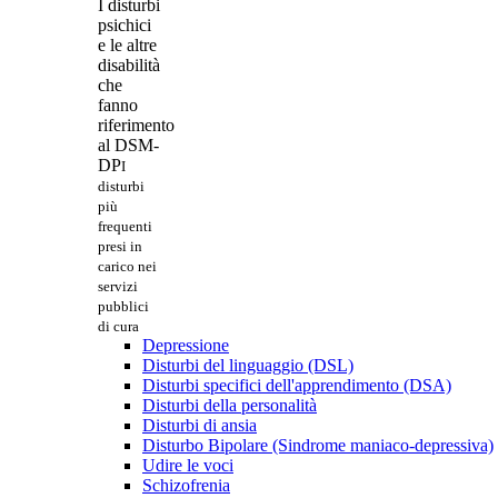
I disturbi
psichici
e le altre
disabilità
che
fanno
riferimento
al DSM-
DP
I
disturbi
più
frequenti
presi in
carico nei
servizi
pubblici
di cura
Depressione
Disturbi del linguaggio (DSL)
Disturbi specifici dell'apprendimento (DSA)
Disturbi della personalità
Disturbi di ansia
Disturbo Bipolare (Sindrome maniaco-depressiva)
Udire le voci
Schizofrenia