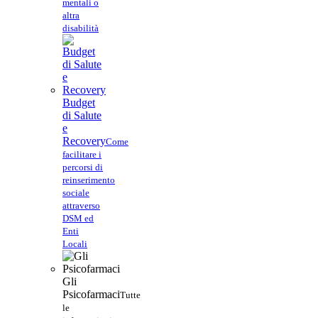
mentali o
altra
disabilità
Budget
di Salute
e
Recovery
Come
facilitare i
percorsi di
reinserimento
sociale
attraverso
DSM ed
Enti
Locali
Gli
Psicofarmaci
Tutte
le