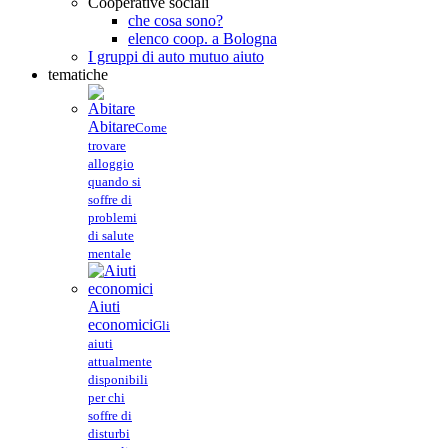
Cooperative sociali
che cosa sono?
elenco coop. a Bologna
I gruppi di auto mutuo aiuto
tematiche
Abitare
Come
trovare
alloggio
quando si
soffre di
problemi
di salute
mentale
Aiuti
economici
Gli
aiuti
attualmente
disponibili
per chi
soffre di
disturbi