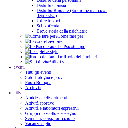
Disturbi della personalità
Disturbi di ansia
Disturbo Bipolare (Sindrome maniaco-
depressiva)
Udire le voci
Schizofrenia
Breve storia della psichiatria
Come fare per?
Lavorare
Le Psicoterapie
Le sigle
Ruolo dei familiari
Stili di vita
eventi
Tutti gli eventi
Solo Bologna e prov.
Fuori Bologna
Archivio
attività
Amicizia e divertimenti
Attività sportive
Attività e laboratori espressivi
Gruppi di ascolto e sostegno
Seminari, corsi, formazione
Vacanze e gite