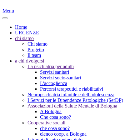
Menu
Home
URGENZE
chi siamo
Chi siamo
Progetto
Il team
a chi rivolgersi
La psichiatria per adulti
Servizi sanitari
Servizi socio-sanitari
L'accoglienza
Percorsi terapeutici e riabilitativi
Neuropsichiatria infantile e dell’adolescenza
I Servizi per le Dipendenze Patologiche (SerDP)
Associazioni della Salute Mentale di Bologna
A Bologna
Che cosa sono?
Cooperative sociali
che cosa sono?
elenco coop. a Bologna
I gruppi di auto mutuo aiuto