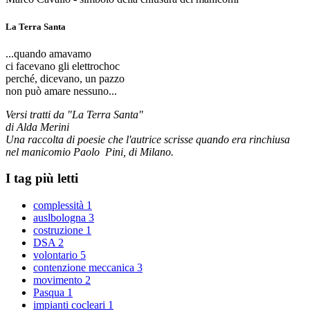
La Terra Santa
...quando amavamo
ci facevano gli elettrochoc
perché, dicevano, un pazzo
non può amare nessuno...
Versi tratti da "La Terra Santa"
di Alda Merini
Una raccolta di poesie che l'autrice scrisse quando era rinchiusa
nel manicomio Paolo Pini, di Milano.
I tag più letti
complessità
1
auslbologna
3
costruzione
1
DSA
2
volontario
5
contenzione meccanica
3
movimento
2
Pasqua
1
impianti cocleari
1