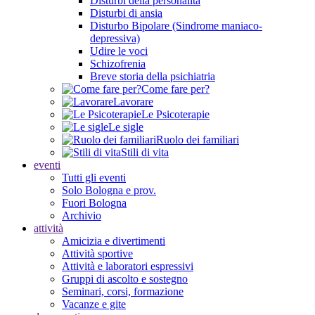
Disturbi della personalità
Disturbi di ansia
Disturbo Bipolare (Sindrome maniaco-
depressiva)
Udire le voci
Schizofrenia
Breve storia della psichiatria
Come fare per?
Lavorare
Le Psicoterapie
Le sigle
Ruolo dei familiari
Stili di vita
eventi
Tutti gli eventi
Solo Bologna e prov.
Fuori Bologna
Archivio
attività
Amicizia e divertimenti
Attività sportive
Attività e laboratori espressivi
Gruppi di ascolto e sostegno
Seminari, corsi, formazione
Vacanze e gite