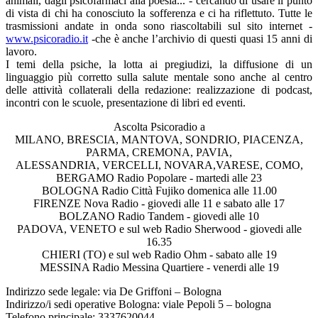
animali, dagli psicofarmaci alla poesia... - cercando di usare il punto
di vista di chi ha conosciuto la sofferenza e ci ha riflettuto. Tutte le
trasmissioni andate in onda sono riascoltabili sul sito internet -
www.psicoradio.it
-che è anche l’archivio di questi quasi 15 anni di
lavoro.
I temi della psiche, la lotta ai pregiudizi, la diffusione di un
linguaggio più corretto sulla salute mentale sono anche al centro
delle attività collaterali della redazione: realizzazione di podcast,
incontri con le scuole, presentazione di libri ed eventi.
Ascolta Psicoradio a
MILANO, BRESCIA, MANTOVA, SONDRIO, PIACENZA,
PARMA, CREMONA, PAVIA,
ALESSANDRIA, VERCELLI, NOVARA,VARESE, COMO,
BERGAMO Radio Popolare - martedi alle 23
BOLOGNA Radio Città Fujiko domenica alle 11.00
FIRENZE Nova Radio - giovedi alle 11 e sabato alle 17
BOLZANO Radio Tandem - giovedi alle 10
PADOVA, VENETO e sul web Radio Sherwood - giovedi alle
16.35
CHIERI (TO) e sul web Radio Ohm - sabato alle 19
MESSINA Radio Messina Quartiere - venerdi alle 19
Indirizzo sede legale: via De Griffoni – Bologna
Indirizzo/i sedi operative Bologna: viale Pepoli 5 – bologna
Telefono principale: 3337620044