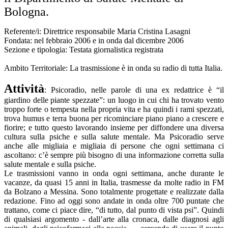
Bologna.
Referente/i: Direttrice responsabile Maria Cristina Lasagni
Fondata: nel febbraio 2006 e in onda dal dicembre 2006
Sezione e tipologia: Testata giornalistica registrata
Ambito Territoriale: La trasmissione è in onda su radio di tutta Italia.
Attività
: Psicoradio, nelle parole di una ex redattrice è “il
giardino delle piante spezzate”: un luogo in cui chi ha trovato vento
troppo forte o tempesta nella propria vita e ha quindi i rami spezzati,
trova humus e terra buona per ricominciare piano piano a crescere e
fiorire; e tutto questo lavorando insieme per diffondere una diversa
cultura sulla psiche e sulla salute mentale. Ma Psicoradio serve
anche alle migliaia e migliaia di persone che ogni settimana ci
ascoltano: c’è sempre più bisogno di una informazione corretta sulla
salute mentale e sulla psiche.
Le trasmissioni vanno in onda ogni settimana, anche durante le
vacanze, da quasi 15 anni in Italia, trasmesse da molte radio in FM
da Bolzano a Messina. Sono totalmente progettate e realizzate dalla
redazione. Fino ad oggi sono andate in onda oltre 700 puntate che
trattano, come ci piace dire, “di tutto, dal punto di vista psi”. Quindi
di qualsiasi argomento - dall’arte alla cronaca, dalle diagnosi agli