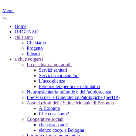
Menu
Home
URGENZE
chi siamo
Chi siamo
Progetto
Il team
a chi rivolgersi
La psichiatria per adulti
Servizi sanitari
Servizi socio-sanitari
L'accoglienza
Percorsi terapeutici e riabilitativi
Neuropsichiatria infantile e dell’adolescenza
I Servizi per le Dipendenze Patologiche (SerDP)
Associazioni della Salute Mentale di Bologna
A Bologna
Che cosa sono?
Cooperative sociali
che cosa sono?
elenco coop. a Bologna
I gruppi di auto mutuo aiuto