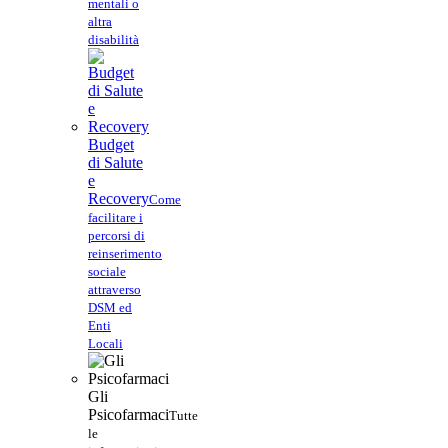
mentali o
altra
disabilità
Budget
di Salute
e
Recovery
Come
facilitare i
percorsi di
reinserimento
sociale
attraverso
DSM ed
Enti
Locali
Gli
Psicofarmaci
Tutte
le