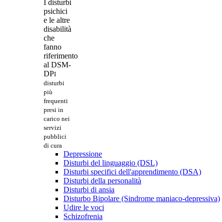
I disturbi
psichici
e le altre
disabilità
che
fanno
riferimento
al DSM-
DP
I
disturbi
più
frequenti
presi in
carico nei
servizi
pubblici
di cura
Depressione
Disturbi del linguaggio (DSL)
Disturbi specifici dell'apprendimento (DSA)
Disturbi della personalità
Disturbi di ansia
Disturbo Bipolare (Sindrome maniaco-depressiva)
Udire le voci
Schizofrenia