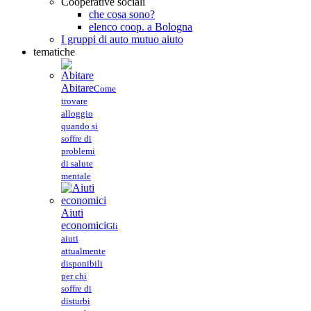
Cooperative sociali
che cosa sono?
elenco coop. a Bologna
I gruppi di auto mutuo aiuto
tematiche
Abitare
Come
trovare
alloggio
quando si
soffre di
problemi
di salute
mentale
Aiuti
economici
Gli
aiuti
attualmente
disponibili
per chi
soffre di
disturbi