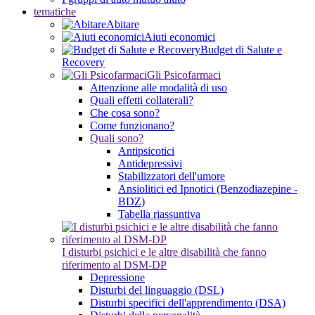
tematiche
Abitare
Aiuti economici
Budget di Salute e
Recovery
Gli Psicofarmaci
Attenzione alle modalità di uso
Quali effetti collaterali?
Che cosa sono?
Come funzionano?
Quali sono?
Antipsicotici
Antidepressivi
Stabilizzatori dell'umore
Ansiolitici ed Ipnotici (Benzodiazepine -
BDZ)
Tabella riassuntiva
I disturbi psichici e le altre disabilità che fanno
riferimento al DSM-DP
Depressione
Disturbi del linguaggio (DSL)
Disturbi specifici dell'apprendimento (DSA)