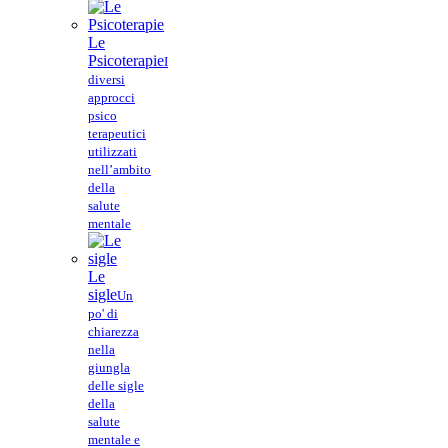
Le
Psicoterapie
I
diversi
approcci
psico
terapeutici
utilizzati
nell’ambito
della
salute
mentale
Le
sigle
Un
po' di
chiarezza
nella
giungla
delle sigle
della
salute
mentale e