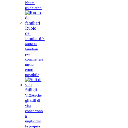
Neuro
psichiatria.
Ruolo
dei
familiari
Un
aiuto ai
familiari
per
commettere
meno
errori
possibile
Stili di
vita
Anche
gli stili di
vita
concorrono
a
migliorare
la propria