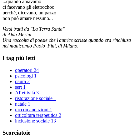
...quando amavamo
ci facevano gli elettrochoc
perché, dicevano, un pazzo
non può amare nessuno...
Versi tratti da "La Terra Santa"
di Alda Merini
Una raccolta di poesie che l'autrice scrisse quando era rinchiusa
nel manicomio Paolo Pini, di Milano.
I tag più letti
operatori
24
psicologi
1
paura
2
sert
1
Affettività
3
ristorazione sociale
1
natale
1
raccomandazioni
1
orticoltura terapeutica
2
inclusione sociale
13
Scorciatoie