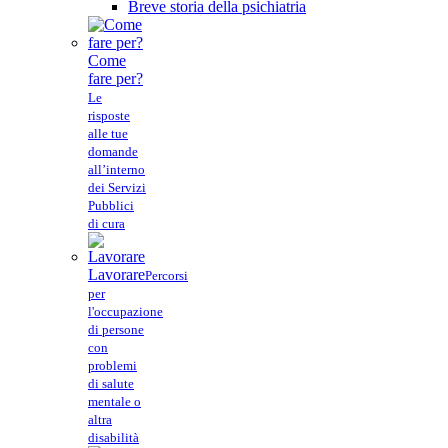
Breve storia della psichiatria
Come
fare per?
Le
risposte
alle tue
domande
all’interno
dei Servizi
Pubblici
di cura
Lavorare
Percorsi
per
l'occupazione
di persone
con
problemi
di salute
mentale o
altra
disabilità