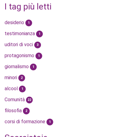
I tag più letti
desiderio
1
testimonianza
1
uditori di voci
3
protagonismo
1
giornalismo
1
minori
2
alcool
1
Comunità
22
filosofia
2
corsi di formazione
1