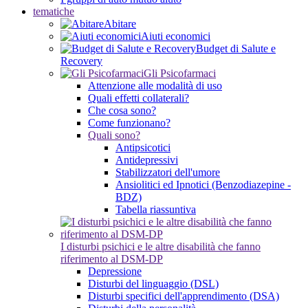
tematiche
Abitare
Aiuti economici
Budget di Salute e
Recovery
Gli Psicofarmaci
Attenzione alle modalità di uso
Quali effetti collaterali?
Che cosa sono?
Come funzionano?
Quali sono?
Antipsicotici
Antidepressivi
Stabilizzatori dell'umore
Ansiolitici ed Ipnotici (Benzodiazepine -
BDZ)
Tabella riassuntiva
I disturbi psichici e le altre disabilità che fanno
riferimento al DSM-DP
Depressione
Disturbi del linguaggio (DSL)
Disturbi specifici dell'apprendimento (DSA)