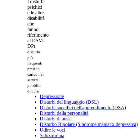
I disturbi
psichici
e le altre
disabilità
che
fanno
riferimento
al DSM-
DP
I
disturbi
più
frequenti
presi in
carico nei
servizi
pubblici
di cura
Depressione
Disturbi del linguaggio (DSL)
Disturbi specifici dell'apprendimento (DSA)
Disturbi della personalità
Disturbi di ansia
Disturbo Bipolare (Sindrome maniaco-depressiva)
Udire le voci
Schizofrenia