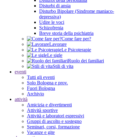
Disturbi della personalità
Disturbi di ansia
Disturbo Bipolare (Sindrome maniaco-
depressiva)
Udire le voci
Schizofrenia
Breve storia della psichiatria
Come fare per?
Lavorare
Le Psicoterapie
Le sigle
Ruolo dei familiari
Stili di vita
eventi
Tutti gli eventi
Solo Bologna e prov.
Fuori Bologna
Archivio
attività
Amicizia e divertimenti
Attività sportive
Attività e laboratori espressivi
Gruppi di ascolto e sostegno
Seminari, corsi, formazione
Vacanze e gite