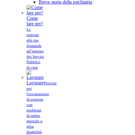
Breve storia della psichiatria
Come
fare per?
Le
risposte
alle tue
domande
all’interno
dei Servizi
Pubblici
di cura
Lavorare
Percorsi
per
l'occupazione
di persone
con
problemi
di salute
mentale o
altra
disabilità