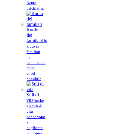
Neuro
psichiatria.
Ruolo
dei
familiari
Un
aiuto ai
familiari
per
commettere
meno
errori
possibile
Stili di
vita
Anche
gli stili di
vita
concorrono
a
migliorare
la propria