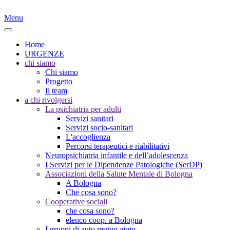
Menu
Home
URGENZE
chi siamo
Chi siamo
Progetto
Il team
a chi rivolgersi
La psichiatria per adulti
Servizi sanitari
Servizi socio-sanitari
L'accoglienza
Percorsi terapeutici e riabilitativi
Neuropsichiatria infantile e dell’adolescenza
I Servizi per le Dipendenze Patologiche (SerDP)
Associazioni della Salute Mentale di Bologna
A Bologna
Che cosa sono?
Cooperative sociali
che cosa sono?
elenco coop. a Bologna
I gruppi di auto mutuo aiuto