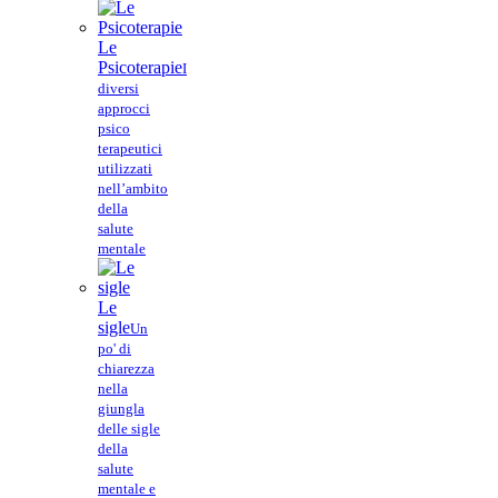
Le
Psicoterapie
I
diversi
approcci
psico
terapeutici
utilizzati
nell’ambito
della
salute
mentale
Le
sigle
Un
po' di
chiarezza
nella
giungla
delle sigle
della
salute
mentale e