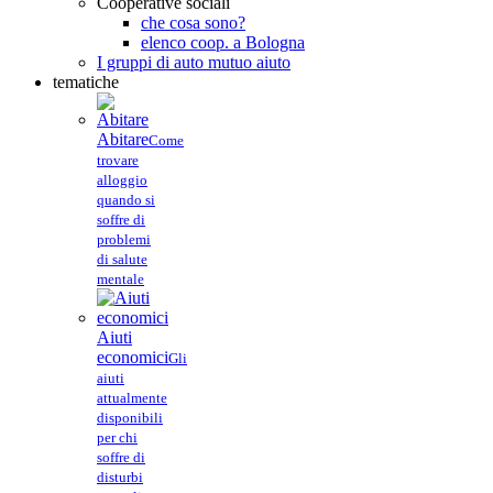
Cooperative sociali
che cosa sono?
elenco coop. a Bologna
I gruppi di auto mutuo aiuto
tematiche
Abitare
Come
trovare
alloggio
quando si
soffre di
problemi
di salute
mentale
Aiuti
economici
Gli
aiuti
attualmente
disponibili
per chi
soffre di
disturbi