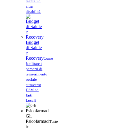
mentali o
altra
disabilità
Budget
di Salute
e
Recovery
Come
facilitare i
percorsi di
reinserimento
sociale
attraverso
DSM ed
Enti
Locali
Gli
Psicofarmaci
Tutte
le