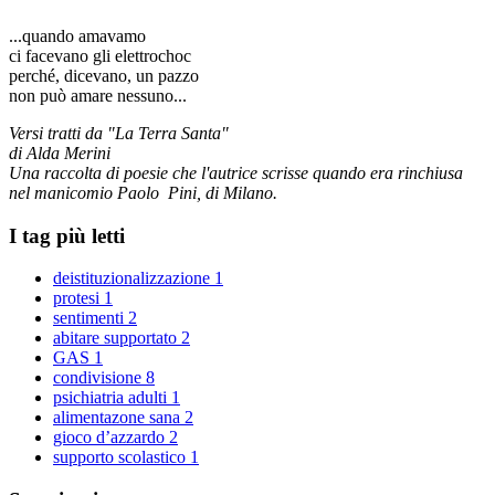
...quando amavamo
ci facevano gli elettrochoc
perché, dicevano, un pazzo
non può amare nessuno...
Versi tratti da "La Terra Santa"
di Alda Merini
Una raccolta di poesie che l'autrice scrisse quando era rinchiusa
nel manicomio Paolo Pini, di Milano.
I tag più letti
deistituzionalizzazione
1
protesi
1
sentimenti
2
abitare supportato
2
GAS
1
condivisione
8
psichiatria adulti
1
alimentazone sana
2
gioco d’azzardo
2
supporto scolastico
1