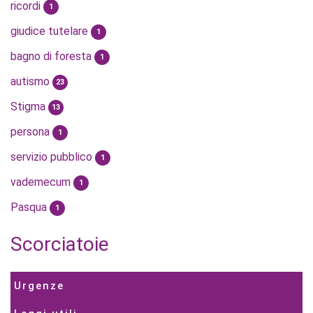
ricordi
1
giudice tutelare
1
bagno di foresta
1
autismo
23
Stigma
13
persona
1
servizio pubblico
1
vademecum
1
Pasqua
1
Scorciatoie
Urgenze