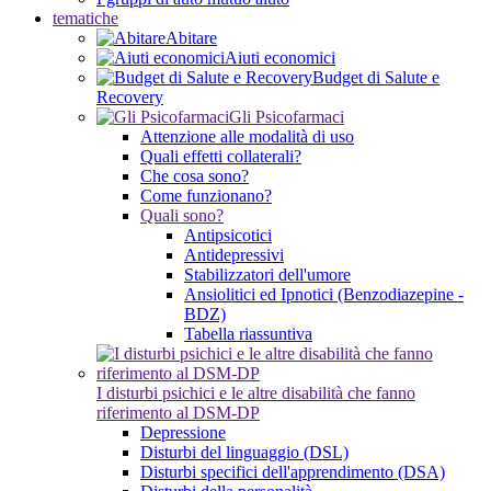
tematiche
Abitare
Aiuti economici
Budget di Salute e
Recovery
Gli Psicofarmaci
Attenzione alle modalità di uso
Quali effetti collaterali?
Che cosa sono?
Come funzionano?
Quali sono?
Antipsicotici
Antidepressivi
Stabilizzatori dell'umore
Ansiolitici ed Ipnotici (Benzodiazepine -
BDZ)
Tabella riassuntiva
I disturbi psichici e le altre disabilità che fanno
riferimento al DSM-DP
Depressione
Disturbi del linguaggio (DSL)
Disturbi specifici dell'apprendimento (DSA)