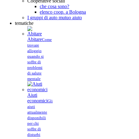
Cooperative sociali
che cosa sono?
elenco coop. a Bologna
I gruppi di auto mutuo aiuto
tematiche
Abitare
Come
trovare
alloggio
quando si
soffre di
problemi
di salute
mentale
Aiuti
economici
Gli
aiuti
attualmente
disponibili
per chi
soffre di
disturbi