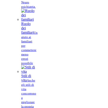
Neuro
psichiatria.
Ruolo
dei
familiari
Un
aiuto ai
familiari
per
commettere
meno
errori
possibile
Stili di
vita
Anche
gli stili di
vita
concorrono
a
migliorare
la propria