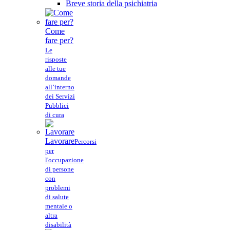
Breve storia della psichiatria
Come
fare per?
Le
risposte
alle tue
domande
all’interno
dei Servizi
Pubblici
di cura
Lavorare
Percorsi
per
l'occupazione
di persone
con
problemi
di salute
mentale o
altra
disabilità