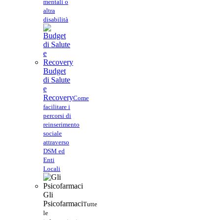
mentali o
altra
disabilità
Budget
di Salute
e
Recovery
Come
facilitare i
percorsi di
reinserimento
sociale
attraverso
DSM ed
Enti
Locali
Gli
Psicofarmaci
Tutte
le