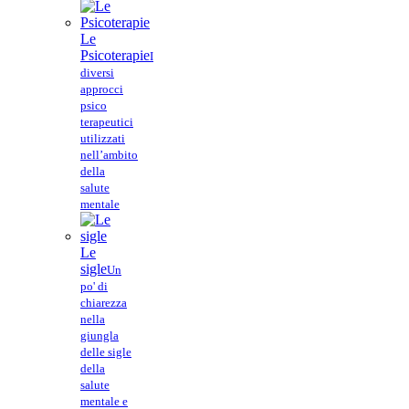
Le
Psicoterapie
I
diversi
approcci
psico
terapeutici
utilizzati
nell’ambito
della
salute
mentale
Le
sigle
Un
po' di
chiarezza
nella
giungla
delle sigle
della
salute
mentale e