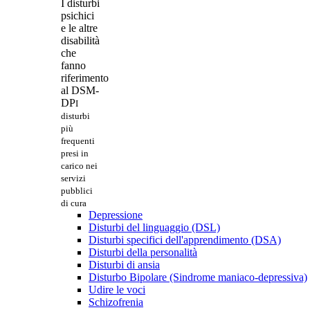
I disturbi
psichici
e le altre
disabilità
che
fanno
riferimento
al DSM-
DP
I
disturbi
più
frequenti
presi in
carico nei
servizi
pubblici
di cura
Depressione
Disturbi del linguaggio (DSL)
Disturbi specifici dell'apprendimento (DSA)
Disturbi della personalità
Disturbi di ansia
Disturbo Bipolare (Sindrome maniaco-depressiva)
Udire le voci
Schizofrenia