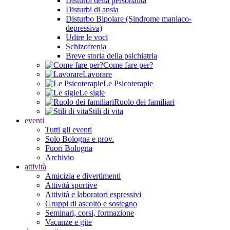
Disturbi della personalità
Disturbi di ansia
Disturbo Bipolare (Sindrome maniaco-
depressiva)
Udire le voci
Schizofrenia
Breve storia della psichiatria
Come fare per?
Lavorare
Le Psicoterapie
Le sigle
Ruolo dei familiari
Stili di vita
eventi
Tutti gli eventi
Solo Bologna e prov.
Fuori Bologna
Archivio
attività
Amicizia e divertimenti
Attività sportive
Attività e laboratori espressivi
Gruppi di ascolto e sostegno
Seminari, corsi, formazione
Vacanze e gite