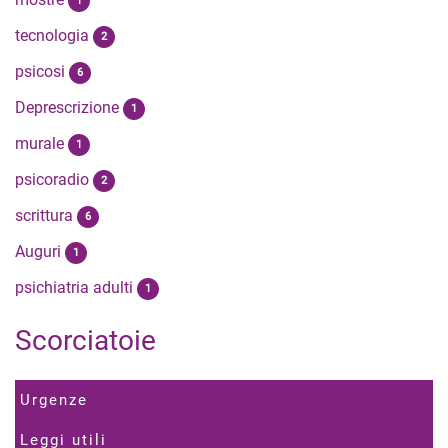
1
tecnologia
2
psicosi
6
Deprescrizione
1
murale
1
psicoradio
2
scrittura
6
Auguri
1
psichiatria adulti
1
Scorciatoie
Urgenze
Leggi utili