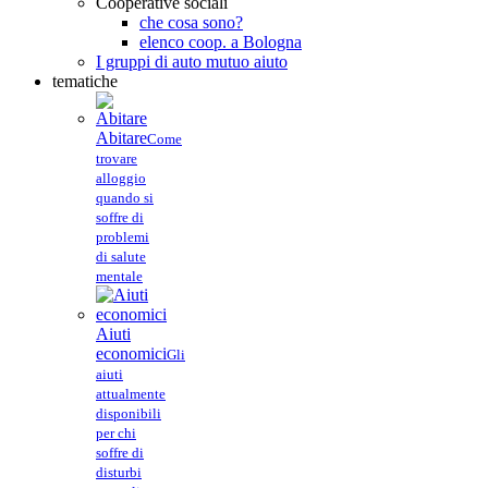
Cooperative sociali
che cosa sono?
elenco coop. a Bologna
I gruppi di auto mutuo aiuto
tematiche
Abitare
Come
trovare
alloggio
quando si
soffre di
problemi
di salute
mentale
Aiuti
economici
Gli
aiuti
attualmente
disponibili
per chi
soffre di
disturbi