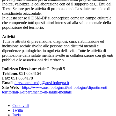
Inoltre, valorizza la collaborazione con ed il supporto degli Enti del
Terzo Settore per le attività di promozione della salute mentale e di
sussidiarietà orizzontale.
In questo senso il DSM-DP si concepisce come un campo culturale
che comprende tutti questi attori interessati alla salute mentale della
popolazione del territorio.
Attività
Tutte le attività di prevenzione, diagnosi, cura, riabilitazione ed
inclusione sociale rivolte alle persone con disturbi mentali e
dipendenze patologiche, in ogni età della vita. Tutte le attività di
promozione della salute mentale svolte in collaborazione con gli enti
pubblici e le associazioni del territorio.
Indirizzo Direzione
: viale C. Pepoli 5
Telefono
: 051.6584164
Fax:
051.6584178
Email
:
direzione.dsmdp@ausl.bologna.it
Sito Web
:
https://www.ausl.bologna.it/asl-bologna/dipartimenti-
territoriali-1/dipartimento-di-salute-mentale
Condividi
Twitta
Invia