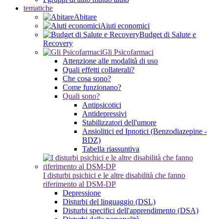
tematiche
Abitare
Aiuti economici
Budget di Salute e
Recovery
Gli Psicofarmaci
Attenzione alle modalità di uso
Quali effetti collaterali?
Che cosa sono?
Come funzionano?
Quali sono?
Antipsicotici
Antidepressivi
Stabilizzatori dell'umore
Ansiolitici ed Ipnotici (Benzodiazepine -
BDZ)
Tabella riassuntiva
I disturbi psichici e le altre disabilità che fanno
riferimento al DSM-DP
Depressione
Disturbi del linguaggio (DSL)
Disturbi specifici dell'apprendimento (DSA)