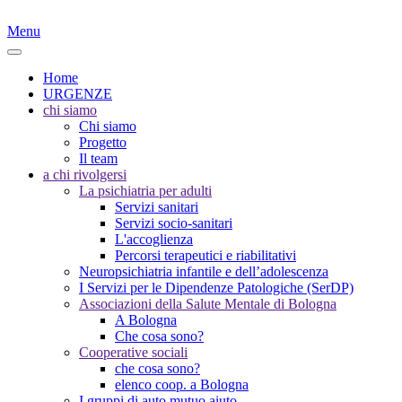
Menu
Home
URGENZE
chi siamo
Chi siamo
Progetto
Il team
a chi rivolgersi
La psichiatria per adulti
Servizi sanitari
Servizi socio-sanitari
L'accoglienza
Percorsi terapeutici e riabilitativi
Neuropsichiatria infantile e dell’adolescenza
I Servizi per le Dipendenze Patologiche (SerDP)
Associazioni della Salute Mentale di Bologna
A Bologna
Che cosa sono?
Cooperative sociali
che cosa sono?
elenco coop. a Bologna
I gruppi di auto mutuo aiuto