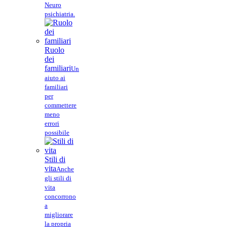
Neuro
psichiatria.
Ruolo
dei
familiari
Un
aiuto ai
familiari
per
commettere
meno
errori
possibile
Stili di
vita
Anche
gli stili di
vita
concorrono
a
migliorare
la propria