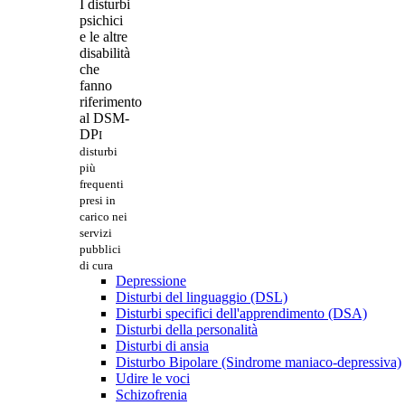
I disturbi
psichici
e le altre
disabilità
che
fanno
riferimento
al DSM-
DP
I
disturbi
più
frequenti
presi in
carico nei
servizi
pubblici
di cura
Depressione
Disturbi del linguaggio (DSL)
Disturbi specifici dell'apprendimento (DSA)
Disturbi della personalità
Disturbi di ansia
Disturbo Bipolare (Sindrome maniaco-depressiva)
Udire le voci
Schizofrenia