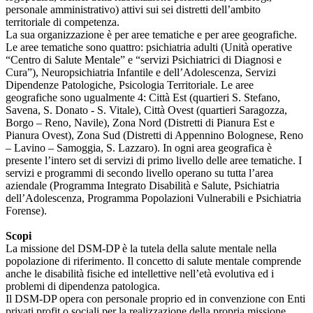
personale amministrativo) attivi sui sei distretti dell’ambito
territoriale di competenza.
La sua organizzazione è per aree tematiche e per aree geografiche.
Le aree tematiche sono quattro: psichiatria adulti (Unità operative
“Centro di Salute Mentale” e “servizi Psichiatrici di Diagnosi e
Cura”), Neuropsichiatria Infantile e dell’Adolescenza, Servizi
Dipendenze Patologiche, Psicologia Territoriale. Le aree
geografiche sono ugualmente 4: Città Est (quartieri S. Stefano,
Savena, S. Donato - S. Vitale), Città Ovest (quartieri Saragozza,
Borgo – Reno, Navile), Zona Nord (Distretti di Pianura Est e
Pianura Ovest), Zona Sud (Distretti di Appennino Bolognese, Reno
– Lavino – Samoggia, S. Lazzaro). In ogni area geografica è
presente l’intero set di servizi di primo livello delle aree tematiche. I
servizi e programmi di secondo livello operano su tutta l’area
aziendale (Programma Integrato Disabilità e Salute, Psichiatria
dell’Adolescenza, Programma Popolazioni Vulnerabili e Psichiatria
Forense).
Scopi
La missione del DSM-DP è la tutela della salute mentale nella
popolazione di riferimento. Il concetto di salute mentale comprende
anche le disabilità fisiche ed intellettive nell’età evolutiva ed i
problemi di dipendenza patologica.
Il DSM-DP opera con personale proprio ed in convenzione con Enti
privati profit o sociali per la realizzazione della propria missione.