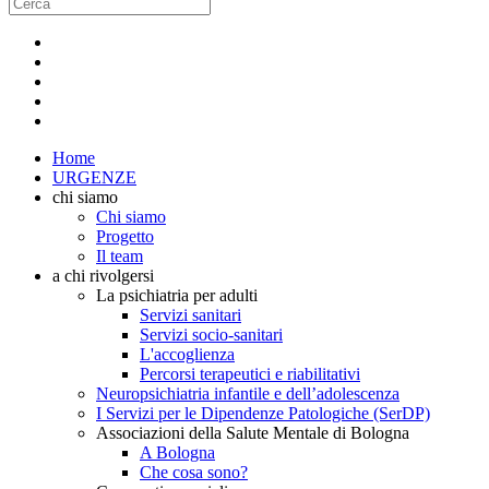
Home
URGENZE
chi siamo
Chi siamo
Progetto
Il team
a chi rivolgersi
La psichiatria per adulti
Servizi sanitari
Servizi socio-sanitari
L'accoglienza
Percorsi terapeutici e riabilitativi
Neuropsichiatria infantile e dell’adolescenza
I Servizi per le Dipendenze Patologiche (SerDP)
Associazioni della Salute Mentale di Bologna
A Bologna
Che cosa sono?