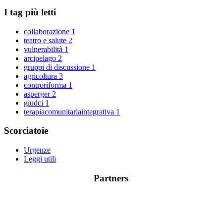
I tag più letti
collaborazione
1
teatro e salute
2
vulnerabilità
1
arcipelago
2
gruppi di discussione
1
agricoltura
3
controriforma
1
asperger
2
giudci
1
terapiacomunitariaintegrativa
1
Scorciatoie
Urgenze
Leggi utili
Partners