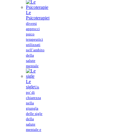
Le
Psicoterapie
I
diversi
approcci
psico
terapeutici
utilizzati
nell’ambito
della
salute
mentale
Le
sigle
Un
po' di
chiarezza
nella
giungla
delle sigle
della
salute
mentale e