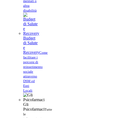
mentali o
altra
disabilità
Budget
di Salute
e
Recovery
Come
facilitare i
percorsi di
reinserimento
sociale
attraverso
DSM ed
Enti
Locali
Gli
Psicofarmaci
Tutte
le