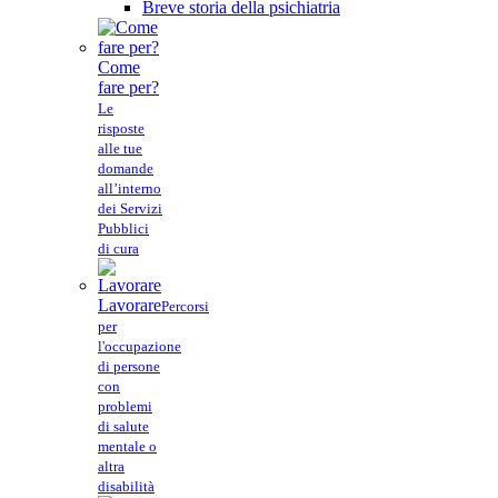
Breve storia della psichiatria
Come
fare per?
Le
risposte
alle tue
domande
all’interno
dei Servizi
Pubblici
di cura
Lavorare
Percorsi
per
l'occupazione
di persone
con
problemi
di salute
mentale o
altra
disabilità