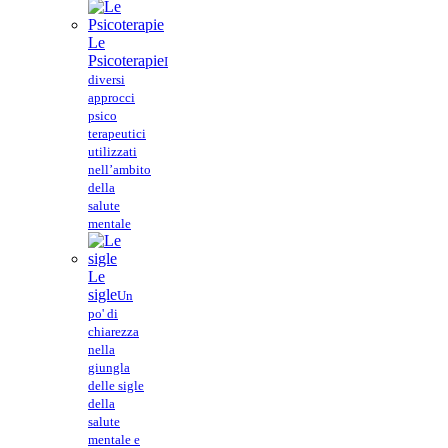
Le
Psicoterapie
I
diversi
approcci
psico
terapeutici
utilizzati
nell’ambito
della
salute
mentale
Le
sigle
Un
po' di
chiarezza
nella
giungla
delle sigle
della
salute
mentale e