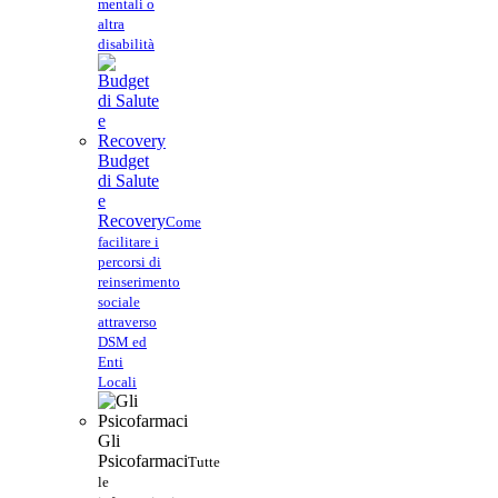
mentali o
altra
disabilità
Budget
di Salute
e
Recovery
Come
facilitare i
percorsi di
reinserimento
sociale
attraverso
DSM ed
Enti
Locali
Gli
Psicofarmaci
Tutte
le