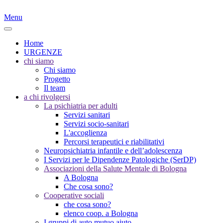
Menu
Home
URGENZE
chi siamo
Chi siamo
Progetto
Il team
a chi rivolgersi
La psichiatria per adulti
Servizi sanitari
Servizi socio-sanitari
L'accoglienza
Percorsi terapeutici e riabilitativi
Neuropsichiatria infantile e dell’adolescenza
I Servizi per le Dipendenze Patologiche (SerDP)
Associazioni della Salute Mentale di Bologna
A Bologna
Che cosa sono?
Cooperative sociali
che cosa sono?
elenco coop. a Bologna
I gruppi di auto mutuo aiuto