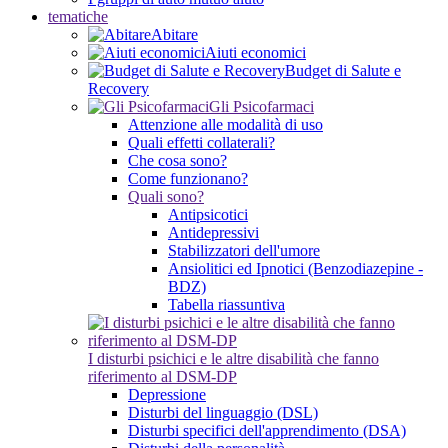
tematiche
Abitare
Aiuti economici
Budget di Salute e
Recovery
Gli Psicofarmaci
Attenzione alle modalità di uso
Quali effetti collaterali?
Che cosa sono?
Come funzionano?
Quali sono?
Antipsicotici
Antidepressivi
Stabilizzatori dell'umore
Ansiolitici ed Ipnotici (Benzodiazepine -
BDZ)
Tabella riassuntiva
I disturbi psichici e le altre disabilità che fanno
riferimento al DSM-DP
Depressione
Disturbi del linguaggio (DSL)
Disturbi specifici dell'apprendimento (DSA)