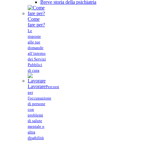
Breve storia della psichiatria
Come
fare per?
Le
risposte
alle tue
domande
all’interno
dei Servizi
Pubblici
di cura
Lavorare
Percorsi
per
l'occupazione
di persone
con
problemi
di salute
mentale o
altra
disabilità