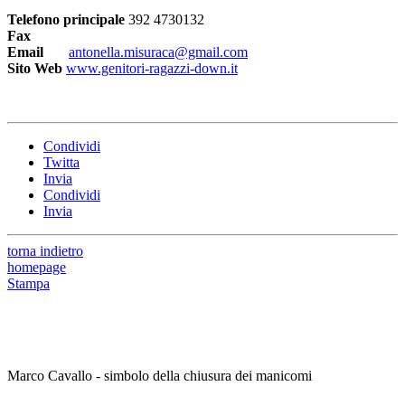
Telefono principale
392 4730132
Fax
Email
antonella.misuraca@gmail.com
Sito Web
www.genitori-ragazzi-down.it
Condividi
Twitta
Invia
Condividi
Invia
torna indietro
homepage
Stampa
Marco Cavallo - simbolo della chiusura dei manicomi