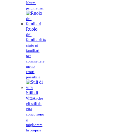
Neuro
psichiatria.
Ruolo
dei
familiari
Un
aiuto ai
familiari
per
commettere
meno
errori
possibile
Stili di
vita
Anche
gli stili di
vita
concorrono
a
migliorare
la propria