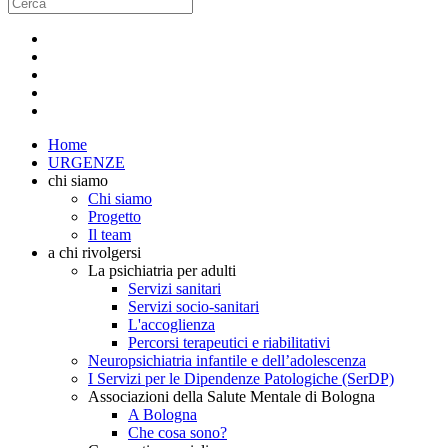
Home
URGENZE
chi siamo
Chi siamo
Progetto
Il team
a chi rivolgersi
La psichiatria per adulti
Servizi sanitari
Servizi socio-sanitari
L'accoglienza
Percorsi terapeutici e riabilitativi
Neuropsichiatria infantile e dell’adolescenza
I Servizi per le Dipendenze Patologiche (SerDP)
Associazioni della Salute Mentale di Bologna
A Bologna
Che cosa sono?