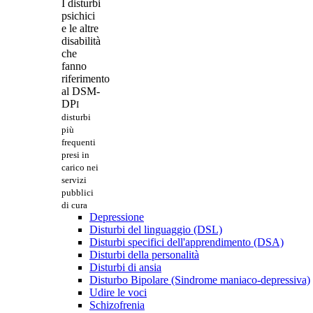
I disturbi
psichici
e le altre
disabilità
che
fanno
riferimento
al DSM-
DP
I
disturbi
più
frequenti
presi in
carico nei
servizi
pubblici
di cura
Depressione
Disturbi del linguaggio (DSL)
Disturbi specifici dell'apprendimento (DSA)
Disturbi della personalità
Disturbi di ansia
Disturbo Bipolare (Sindrome maniaco-depressiva)
Udire le voci
Schizofrenia