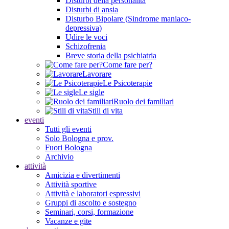
Disturbi della personalità
Disturbi di ansia
Disturbo Bipolare (Sindrome maniaco-
depressiva)
Udire le voci
Schizofrenia
Breve storia della psichiatria
Come fare per?
Lavorare
Le Psicoterapie
Le sigle
Ruolo dei familiari
Stili di vita
eventi
Tutti gli eventi
Solo Bologna e prov.
Fuori Bologna
Archivio
attività
Amicizia e divertimenti
Attività sportive
Attività e laboratori espressivi
Gruppi di ascolto e sostegno
Seminari, corsi, formazione
Vacanze e gite