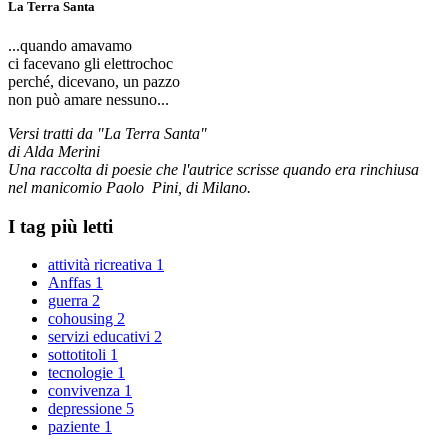
La Terra Santa
...quando amavamo
ci facevano gli elettrochoc
perché, dicevano, un pazzo
non può amare nessuno...
Versi tratti da "La Terra Santa"
di Alda Merini
Una raccolta di poesie che l'autrice scrisse quando era rinchiusa
nel manicomio Paolo Pini, di Milano.
I tag più letti
attività ricreativa
1
Anffas
1
guerra
2
cohousing
2
servizi educativi
2
sottotitoli
1
tecnologie
1
convivenza
1
depressione
5
paziente
1