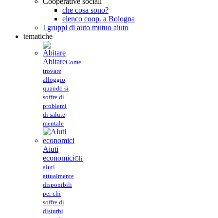
Cooperative sociali
che cosa sono?
elenco coop. a Bologna
I gruppi di auto mutuo aiuto
tematiche
Abitare
Come
trovare
alloggio
quando si
soffre di
problemi
di salute
mentale
Aiuti
economici
Gli
aiuti
attualmente
disponibili
per chi
soffre di
disturbi