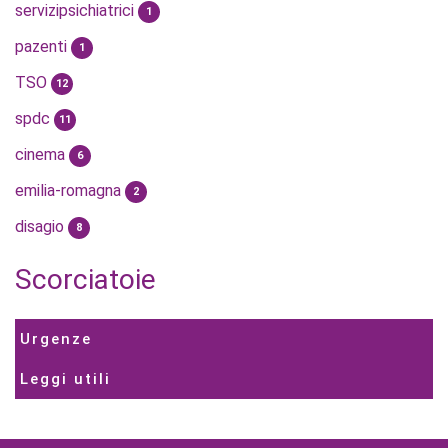
servizipsichiatrici
1
pazenti
1
TSO
12
spdc
11
cinema
6
emilia-romagna
2
disagio
8
Scorciatoie
Urgenze
Leggi utili