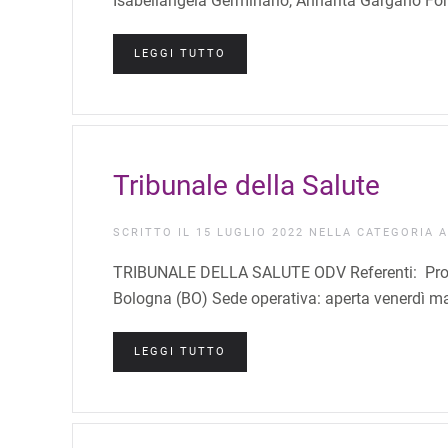
Isabellangela Germinario, Annarita Gargano Fon
LEGGI TUTTO
Tribunale della Salute
SCRITTO IL
15 LUGLIO 2022
NELLA CATEGORIA
A
TRIBUNALE DELLA SALUTE ODV Referenti: Prof. 
Bologna (BO) Sede operativa: aperta venerdì matt
LEGGI TUTTO