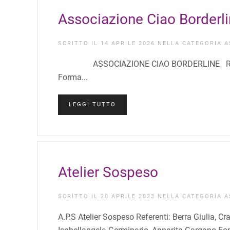
Associazione Ciao Borderl
SCRITTO IL
14 APRILE 2026
NELLA CATEGORIA
A
ASSOCIAZIONE CIAO BORDERLINE Referent
Forma...
LEGGI TUTTO
Atelier Sospeso
SCRITTO IL
20 APRILE 2023
NELLA CATEGORIA
A
A.P.S Atelier Sospeso Referenti: Berra Giulia, Cr