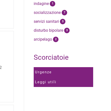
indagine
1
socializzazione
7
servizi sanitari
3
disturbo bipolare
3
arcipelago
2
Scorciatoie
2
Urgenze
Leggi utili