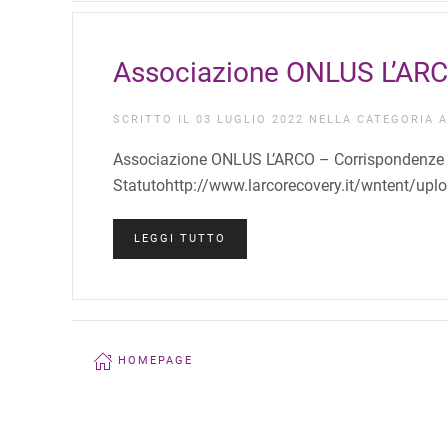
Associazione ONLUS L’ARCO
SCRITTO IL
03 LUGLIO 2022
NELLA CATEGORIA
A
Associazione ONLUS L’ARCO – Corrispondenze p
Statutohttp://www.larcorecovery.it/wntent/up
LEGGI TUTTO
HOMEPAGE