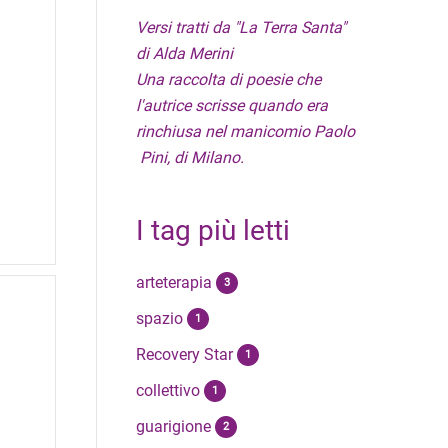
Versi tratti da "La Terra Santa"
di Alda Merini
Una raccolta di poesie che
l'autrice scrisse quando era
rinchiusa nel manicomio Paolo
Pini, di Milano.
I tag più letti
arteterapia
3
spazio
1
Recovery Star
1
collettivo
1
guarigione
2