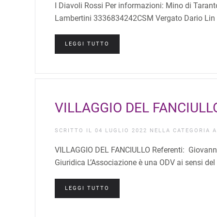
I Diavoli Rossi Per informazioni: Mino di Tar
Lambertini 3336834242CSM Vergato Dario Lin 
LEGGI TUTTO
VILLAGGIO DEL FANCIULL
SCRITTO IL
04 LUGLIO 2022
NELLA CATEGORIA
A
VILLAGGIO DEL FANCIULLO Referenti: Giovanni
Giuridica L’Associazione è una ODV ai sensi del
LEGGI TUTTO