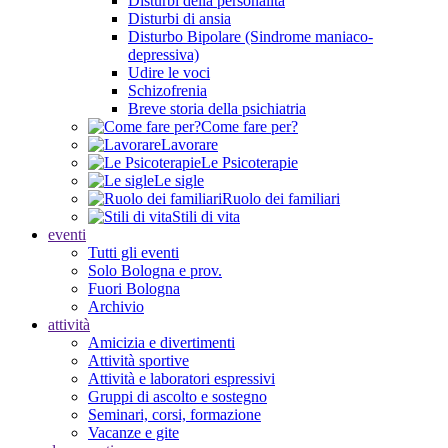
Disturbi della personalità
Disturbi di ansia
Disturbo Bipolare (Sindrome maniaco-
depressiva)
Udire le voci
Schizofrenia
Breve storia della psichiatria
Come fare per?
Lavorare
Le Psicoterapie
Le sigle
Ruolo dei familiari
Stili di vita
eventi
Tutti gli eventi
Solo Bologna e prov.
Fuori Bologna
Archivio
attività
Amicizia e divertimenti
Attività sportive
Attività e laboratori espressivi
Gruppi di ascolto e sostegno
Seminari, corsi, formazione
Vacanze e gite