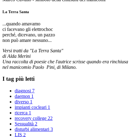
La Terra Santa
...quando amavamo
ci facevano gli elettrochoc
perché, dicevano, un pazzo
non può amare nessuno...
Versi tratti da "La Terra Santa"
di Alda Merini
Una raccolta di poesie che l'autrice scrisse quando era rinchiusa
nel manicomio Paolo Pini, di Milano.
I tag più letti
diagnosi
7
daemon
1
diverso
1
impianti cocleari
1
ricerca
1
recovery college
22
Sessualità
2
disturbi alimentari
3
LIS
2