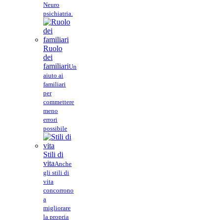
Neuro
psichiatria.
Ruolo
dei
familiari
Un
aiuto ai
familiari
per
commettere
meno
errori
possibile
Stili di
vita
Anche
gli stili di
vita
concorrono
a
migliorare
la propria