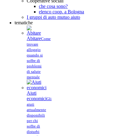
Cooperative sociali
che cosa sono?
elenco coop. a Bologna
I gruppi di auto mutuo aiuto
tematiche
Abitare
Come
trovare
alloggio
quando si
soffre di
problemi
di salute
mentale
Aiuti
economici
Gli
aiuti
attualmente
disponibili
per chi
soffre di
disturbi