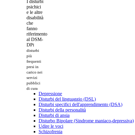
I disturbi
psichici
e le altre
disabilità
che
fanno
riferimento
al DSM-
DP
I
disturbi
più
frequenti
presi in
carico nei
servizi
pubblici
di cura
Depressione
Disturbi del linguaggio (DSL)
Disturbi specifici dell'apprendimento (DSA)
Disturbi della personalità
Disturbi di ansia
Disturbo Bipolare (Sindrome maniaco-depressiva)
Udire le voci
Schizofrenia