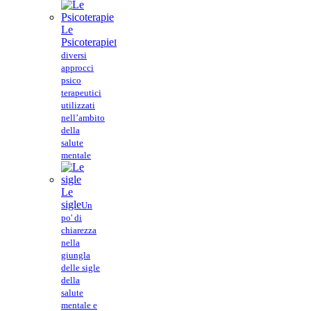
Le
Psicoterapie
I
diversi
approcci
psico
terapeutici
utilizzati
nell’ambito
della
salute
mentale
Le
sigle
Un
po' di
chiarezza
nella
giungla
delle sigle
della
salute
mentale e