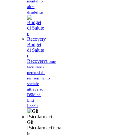
mentali o
altra
disabilità
Budget
di Salute
e
Recovery
Come
facilitare i
percorsi di
reinserimento
sociale
attraverso
DSM ed
Enti
Locali
Gli
Psicofarmaci
Tutte
le