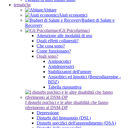
tematiche
Abitare
Aiuti economici
Budget di Salute e
Recovery
Gli Psicofarmaci
Attenzione alle modalità di uso
Quali effetti collaterali?
Che cosa sono?
Come funzionano?
Quali sono?
Antipsicotici
Antidepressivi
Stabilizzatori dell'umore
Ansiolitici ed Ipnotici (Benzodiazepine -
BDZ)
Tabella riassuntiva
I disturbi psichici e le altre disabilità che fanno
riferimento al DSM-DP
Depressione
Disturbi del linguaggio (DSL)
Disturbi specifici dell'apprendimento (DSA)