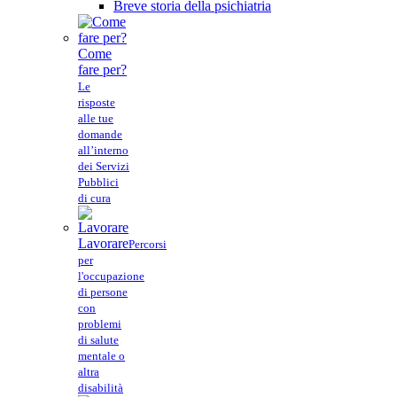
Breve storia della psichiatria
Come
fare per?
Le
risposte
alle tue
domande
all’interno
dei Servizi
Pubblici
di cura
Lavorare
Percorsi
per
l'occupazione
di persone
con
problemi
di salute
mentale o
altra
disabilità