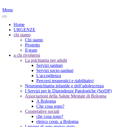
Menu
Home
URGENZE
chi siamo
Chi siamo
Progetto
Il team
a chi rivolgersi
La psichiatria per adulti
Servizi sanitari
Servizi socio-sanitari
L'accoglienza
Percorsi terapeutici e riabilitativi
Neuropsichiatria infantile e dell’adolescenza
I Servizi per le Dipendenze Patologiche (SerDP)
Associazioni della Salute Mentale di Bologna
A Bologna
Che cosa sono?
Cooperative sociali
che cosa sono?
elenco coop. a Bologna
I gruppi di auto mutuo aiuto