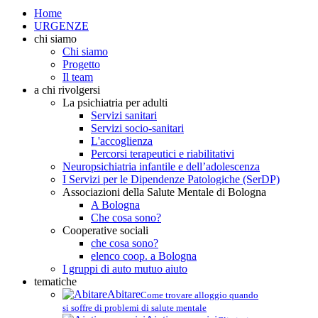
Home
URGENZE
chi siamo
Chi siamo
Progetto
Il team
a chi rivolgersi
La psichiatria per adulti
Servizi sanitari
Servizi socio-sanitari
L'accoglienza
Percorsi terapeutici e riabilitativi
Neuropsichiatria infantile e dell’adolescenza
I Servizi per le Dipendenze Patologiche (SerDP)
Associazioni della Salute Mentale di Bologna
A Bologna
Che cosa sono?
Cooperative sociali
che cosa sono?
elenco coop. a Bologna
I gruppi di auto mutuo aiuto
tematiche
Abitare
Come trovare alloggio quando
si soffre di problemi di salute mentale