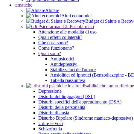
tematiche
Abitare
Aiuti economici
Budget di Salute e Recov
Gli Psicofarmaci
Attenzione alle modalità di uso
Quali effetti collaterali?
Che cosa sono?
Come funzionano?
Quali sono?
Antipsicotici
Antidepressivi
Stabilizzatori dell'umore
Ansiolitici ed Ipnotici (Benzodiazepine - B
Tabella riassuntiva
Depressione
Disturbi del linguaggio (DSL)
Disturbi specifici dell'apprendimento (DSA)
Disturbi della personalità
Disturbi di ansia
Disturbo Bipolare (Sindrome maniaco-depressiva)
Udire le voci
Schizofrenia