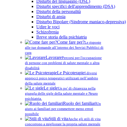
Disturbi del linguaggio (DSL)
Disturbi specifici dell'apprendimento (DSA)
Disturbi della personalità
Disturbi di ansia
Disturbo Bipolare (Sindrome maniaco-depressiva)
Udire le voci
Schizofrenia
Breve storia della psichiatria
Come fare per?
Le risposte
alle tue domande all’interno dei Servizi Pubblici di
cura
Lavorare
Percorsi per l'occupazione
di persone con problemi di salute mentale o altra
disabilità
Le Psicoterapie
I diversi
approcci psico terapeutici utilizzati nell’ambito
della salute mentale
Le sigle
Un po' di chiarezza nella
giungla delle sigle della salute mentale e Neuro
psichiatria.
Ruolo dei familiari
Un
aiuto ai familiari per commettere meno errori
possibile
Stili di vita
Anche gli stili di vita
concorrono a migliorare la propria salute mentale