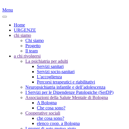
Menu
Home
URGENZE
chi siamo
Chi siamo
Progetto
Il team
a chi rivolgersi
La psichiatria per adulti
Servizi sanitari
Servizi socio-sanitari
L'accoglienza
Percorsi terapeutici e riabilitativi
Neuropsichiatria infantile e dell’adolescenza
I Servizi per le Dipendenze Patologiche (SerDP)
Associazioni della Salute Mentale di Bologna
A Bologna
Che cosa sono?
Cooperative sociali
che cosa sono?
elenco coop. a Bologna
I gruppi di auto mutuo aiuto