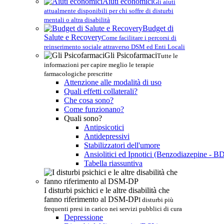
Aiuti economici
Gli aiuti
attualmente disponibili per chi soffre di disturbi
mentali o altra disabilità
Budget di
Salute e Recovery
Come facilitare i percorsi di
reinserimento sociale attraverso DSM ed Enti Locali
Gli Psicofarmaci
Tutte le
informazioni per capire meglio le terapie
farmacologiche prescritte
Attenzione alle modalità di uso
Quali effetti collaterali?
Che cosa sono?
Come funzionano?
Quali sono?
Antipsicotici
Antidepressivi
Stabilizzatori dell'umore
Ansiolitici ed Ipnotici (Benzodiazepine - B
Tabella riassuntiva
I disturbi psichici e le altre disabilità che
fanno riferimento al DSM-DP
I disturbi più
frequenti presi in carico nei servizi pubblici di cura
Depressione