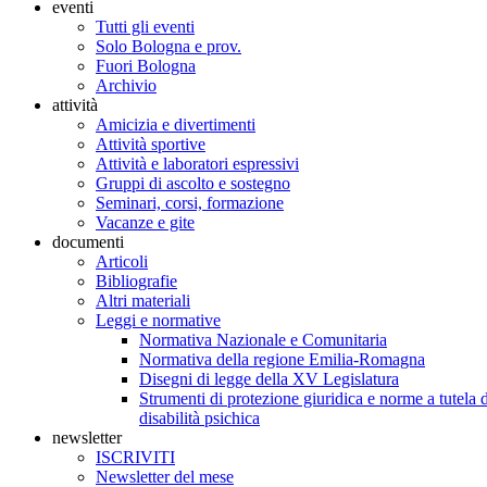
eventi
Tutti gli eventi
Solo Bologna e prov.
Fuori Bologna
Archivio
attività
Amicizia e divertimenti
Attività sportive
Attività e laboratori espressivi
Gruppi di ascolto e sostegno
Seminari, corsi, formazione
Vacanze e gite
documenti
Articoli
Bibliografie
Altri materiali
Leggi e normative
Normativa Nazionale e Comunitaria
Normativa della regione Emilia-Romagna
Disegni di legge della XV Legislatura
Strumenti di protezione giuridica e norme a tutela d
disabilità psichica
newsletter
ISCRIVITI
Newsletter del mese