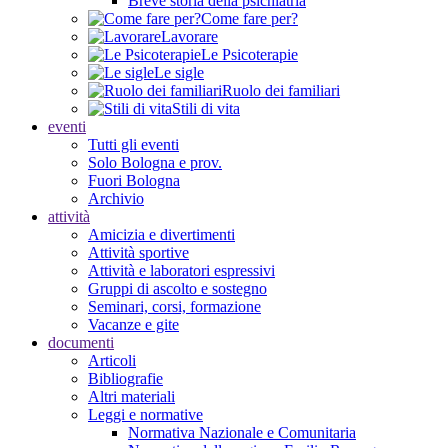
Breve storia della psichiatria
Come fare per?
Lavorare
Le Psicoterapie
Le sigle
Ruolo dei familiari
Stili di vita
eventi
Tutti gli eventi
Solo Bologna e prov.
Fuori Bologna
Archivio
attività
Amicizia e divertimenti
Attività sportive
Attività e laboratori espressivi
Gruppi di ascolto e sostegno
Seminari, corsi, formazione
Vacanze e gite
documenti
Articoli
Bibliografie
Altri materiali
Leggi e normative
Normativa Nazionale e Comunitaria