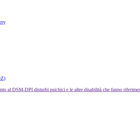
ery
DZ)
I disturbi psichici e le altre disabilità che fanno rifer