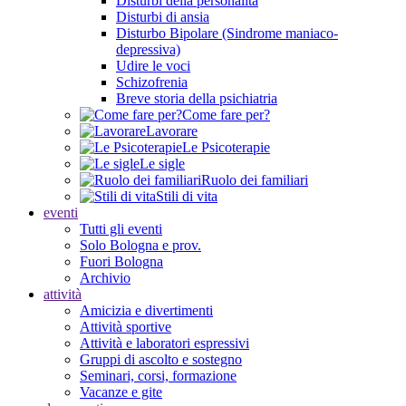
Disturbi della personalità
Disturbi di ansia
Disturbo Bipolare (Sindrome maniaco-
depressiva)
Udire le voci
Schizofrenia
Breve storia della psichiatria
Come fare per?
Lavorare
Le Psicoterapie
Le sigle
Ruolo dei familiari
Stili di vita
eventi
Tutti gli eventi
Solo Bologna e prov.
Fuori Bologna
Archivio
attività
Amicizia e divertimenti
Attività sportive
Attività e laboratori espressivi
Gruppi di ascolto e sostegno
Seminari, corsi, formazione
Vacanze e gite