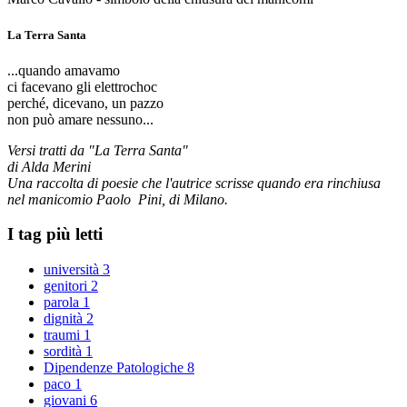
La Terra Santa
...quando amavamo
ci facevano gli elettrochoc
perché, dicevano, un pazzo
non può amare nessuno...
Versi tratti da "La Terra Santa"
di Alda Merini
Una raccolta di poesie che l'autrice scrisse quando era rinchiusa
nel manicomio Paolo Pini, di Milano.
I tag più letti
università
3
genitori
2
parola
1
dignità
2
traumi
1
sordità
1
Dipendenze Patologiche
8
paco
1
giovani
6