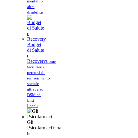
mentali o
altra
disabilità
Budget
di Salute
e
Recovery
Come
facilitare i
percorsi di
reinserimento
sociale
attraverso
DSM ed
Enti
Locali
Gli
Psicofarmaci
Tutte
le