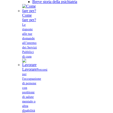
Breve storia della psichiatria
Come
fare per?
Le
risposte
alle tue
domande
all’interno
dei Servizi
Pubblici
di cura
Lavorare
Percorsi
per
l'occupazione
di persone
con
problemi
di salute
mentale o
altra
disabilità