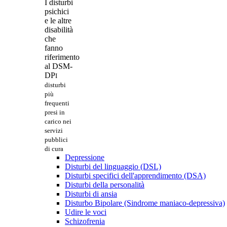
I disturbi
psichici
e le altre
disabilità
che
fanno
riferimento
al DSM-
DP
I
disturbi
più
frequenti
presi in
carico nei
servizi
pubblici
di cura
Depressione
Disturbi del linguaggio (DSL)
Disturbi specifici dell'apprendimento (DSA)
Disturbi della personalità
Disturbi di ansia
Disturbo Bipolare (Sindrome maniaco-depressiva)
Udire le voci
Schizofrenia