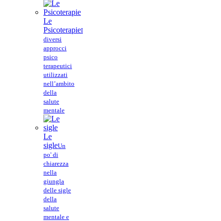
Le
Psicoterapie
I
diversi
approcci
psico
terapeutici
utilizzati
nell’ambito
della
salute
mentale
Le
sigle
Un
po' di
chiarezza
nella
giungla
delle sigle
della
salute
mentale e