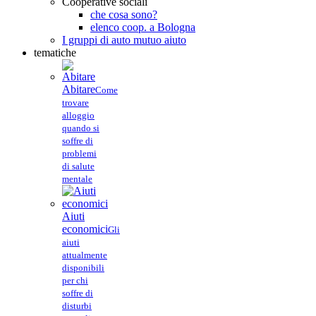
Cooperative sociali
che cosa sono?
elenco coop. a Bologna
I gruppi di auto mutuo aiuto
tematiche
Abitare
Come
trovare
alloggio
quando si
soffre di
problemi
di salute
mentale
Aiuti
economici
Gli
aiuti
attualmente
disponibili
per chi
soffre di
disturbi