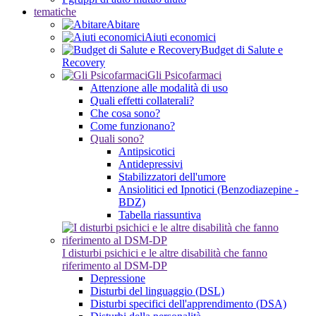
tematiche
Abitare
Aiuti economici
Budget di Salute e
Recovery
Gli Psicofarmaci
Attenzione alle modalità di uso
Quali effetti collaterali?
Che cosa sono?
Come funzionano?
Quali sono?
Antipsicotici
Antidepressivi
Stabilizzatori dell'umore
Ansiolitici ed Ipnotici (Benzodiazepine -
BDZ)
Tabella riassuntiva
I disturbi psichici e le altre disabilità che fanno
riferimento al DSM-DP
Depressione
Disturbi del linguaggio (DSL)
Disturbi specifici dell'apprendimento (DSA)