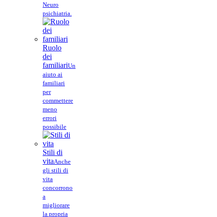
Neuro
psichiatria.
Ruolo
dei
familiari
Un
aiuto ai
familiari
per
commettere
meno
errori
possibile
Stili di
vita
Anche
gli stili di
vita
concorrono
a
migliorare
la propria