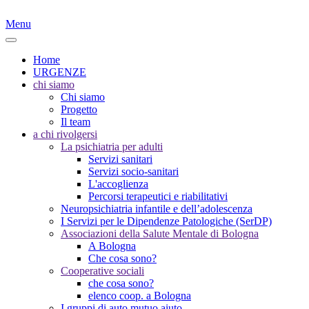
Menu
Home
URGENZE
chi siamo
Chi siamo
Progetto
Il team
a chi rivolgersi
La psichiatria per adulti
Servizi sanitari
Servizi socio-sanitari
L'accoglienza
Percorsi terapeutici e riabilitativi
Neuropsichiatria infantile e dell’adolescenza
I Servizi per le Dipendenze Patologiche (SerDP)
Associazioni della Salute Mentale di Bologna
A Bologna
Che cosa sono?
Cooperative sociali
che cosa sono?
elenco coop. a Bologna
I gruppi di auto mutuo aiuto