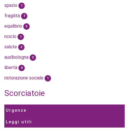
spazio
1
fragilità
7
equilibrio
5
riciclo
1
salute
2
auslbologna
3
libertà
4
ristorazione sociale
1
Scorciatoie
Urgenze
Leggi utili