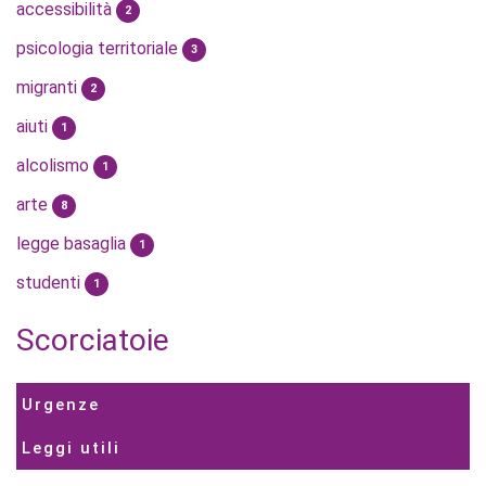
accessibilità
2
psicologia territoriale
3
migranti
2
aiuti
1
alcolismo
1
arte
8
legge basaglia
1
studenti
1
Scorciatoie
Urgenze
Leggi utili