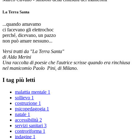
La Terra Santa
...quando amavamo
ci facevano gli elettrochoc
perché, dicevano, un pazzo
non può amare nessuno...
Versi tratti da "La Terra Santa"
di Alda Merini
Una raccolta di poesie che l'autrice scrisse quando era rinchiusa
nel manicomio Paolo Pini, di Milano.
I tag più letti
malattia mentale
1
sollievo
1
costruzione
1
psicopedagogia
1
natale
1
accessibilità
2
servizi sanitari
3
controriforma
1
indagine
1