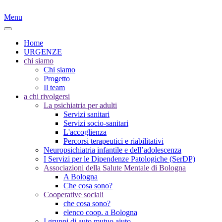
Menu
Home
URGENZE
chi siamo
Chi siamo
Progetto
Il team
a chi rivolgersi
La psichiatria per adulti
Servizi sanitari
Servizi socio-sanitari
L'accoglienza
Percorsi terapeutici e riabilitativi
Neuropsichiatria infantile e dell’adolescenza
I Servizi per le Dipendenze Patologiche (SerDP)
Associazioni della Salute Mentale di Bologna
A Bologna
Che cosa sono?
Cooperative sociali
che cosa sono?
elenco coop. a Bologna
I gruppi di auto mutuo aiuto