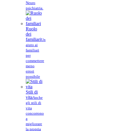
Neuro
psichiatria.
Ruolo
dei
familiari
Un
aiuto ai
familiari
per
commettere
meno
errori
possibile
Stili di
vita
Anche
gli stili di
vita
concorrono
a
migliorare
la propria