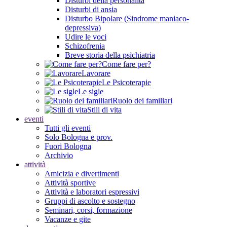
Disturbi della personalità
Disturbi di ansia
Disturbo Bipolare (Sindrome maniaco-
depressiva)
Udire le voci
Schizofrenia
Breve storia della psichiatria
Come fare per?
Lavorare
Le Psicoterapie
Le sigle
Ruolo dei familiari
Stili di vita
eventi
Tutti gli eventi
Solo Bologna e prov.
Fuori Bologna
Archivio
attività
Amicizia e divertimenti
Attività sportive
Attività e laboratori espressivi
Gruppi di ascolto e sostegno
Seminari, corsi, formazione
Vacanze e gite