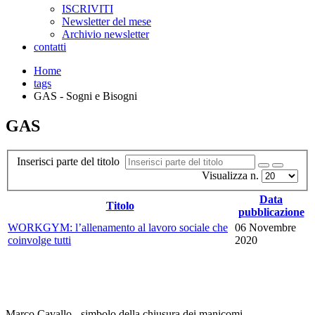
ISCRIVITI
Newsletter del mese
Archivio newsletter
contatti
Home
tags
GAS - Sogni e Bisogni
GAS
Inserisci parte del titolo
Visualizza n.
Data
Titolo
pubblicazione
WORKGYM: l’allenamento al lavoro sociale che
06 Novembre
coinvolge tutti
2020
Marco Cavallo - simbolo della chiusura dei manicomi