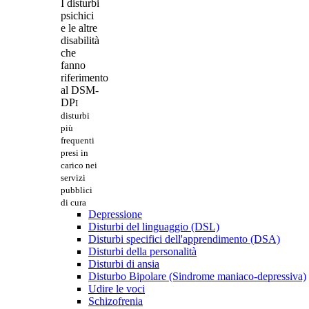
I disturbi
psichici
e le altre
disabilità
che
fanno
riferimento
al DSM-
DP
I
disturbi
più
frequenti
presi in
carico nei
servizi
pubblici
di cura
Depressione
Disturbi del linguaggio (DSL)
Disturbi specifici dell'apprendimento (DSA)
Disturbi della personalità
Disturbi di ansia
Disturbo Bipolare (Sindrome maniaco-depressiva)
Udire le voci
Schizofrenia