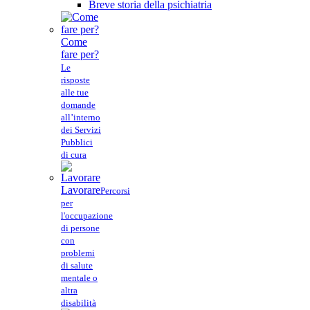
Breve storia della psichiatria
Come
fare per?
Le
risposte
alle tue
domande
all’interno
dei Servizi
Pubblici
di cura
Lavorare
Percorsi
per
l'occupazione
di persone
con
problemi
di salute
mentale o
altra
disabilità