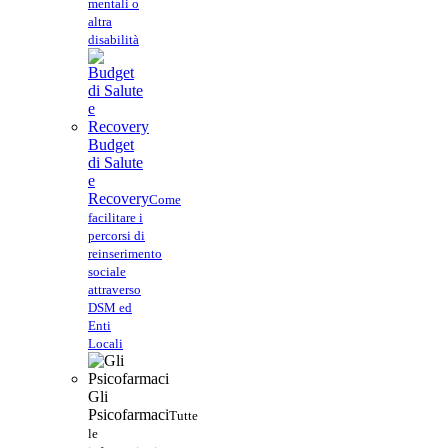
mentali o
altra
disabilità
Budget
di Salute
e
Recovery
Come
facilitare i
percorsi di
reinserimento
sociale
attraverso
DSM ed
Enti
Locali
Gli
Psicofarmaci
Tutte
le