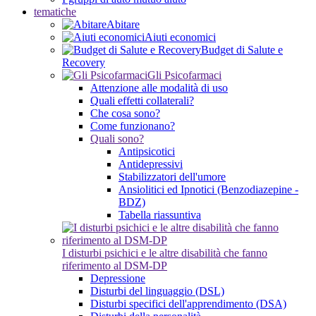
tematiche
Abitare
Aiuti economici
Budget di Salute e
Recovery
Gli Psicofarmaci
Attenzione alle modalità di uso
Quali effetti collaterali?
Che cosa sono?
Come funzionano?
Quali sono?
Antipsicotici
Antidepressivi
Stabilizzatori dell'umore
Ansiolitici ed Ipnotici (Benzodiazepine -
BDZ)
Tabella riassuntiva
I disturbi psichici e le altre disabilità che fanno
riferimento al DSM-DP
Depressione
Disturbi del linguaggio (DSL)
Disturbi specifici dell'apprendimento (DSA)