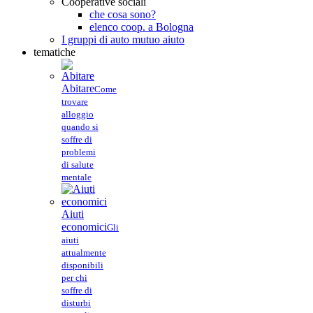
Cooperative sociali
che cosa sono?
elenco coop. a Bologna
I gruppi di auto mutuo aiuto
tematiche
Abitare
Come
trovare
alloggio
quando si
soffre di
problemi
di salute
mentale
Aiuti
economici
Gli
aiuti
attualmente
disponibili
per chi
soffre di
disturbi