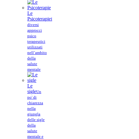
Le
Psicoterapie
I
diversi
approcci
psico
terapeutici
utilizzati
nell’ambito
della
salute
mentale
Le
sigle
Un
po' di
chiarezza
nella
giungla
delle sigle
della
salute
mentale e