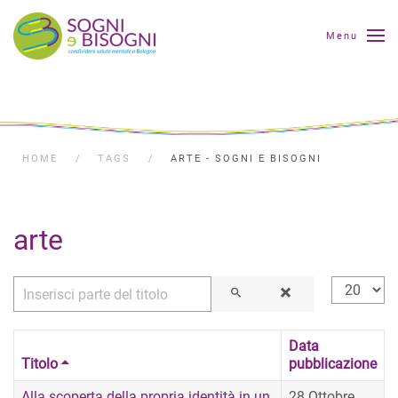
Menu
HOME
TAGS
ARTE - SOGNI E BISOGNI
arte
Inserisci parte del titolo
Visualizza
Data
Titolo
pubblicazione
Alla scoperta della propria identità in un
28 Ottobre