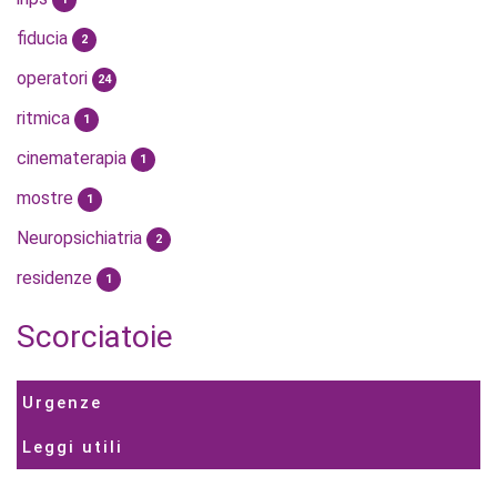
fiducia
2
operatori
24
ritmica
1
cinematerapia
1
mostre
1
Neuropsichiatria
2
residenze
1
Scorciatoie
Urgenze
Leggi utili