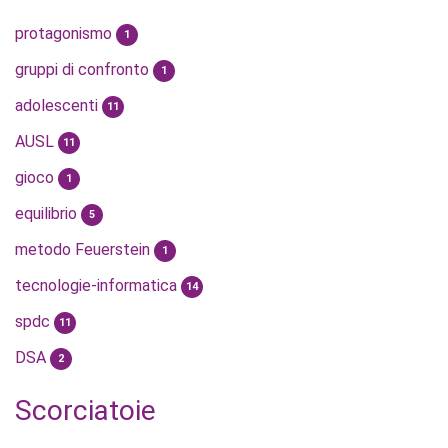
protagonismo
1
gruppi di confronto
1
adolescenti
11
AUSL
11
gioco
1
equilibrio
5
metodo Feuerstein
1
tecnologie-informatica
14
spdc
11
DSA
2
Scorciatoie