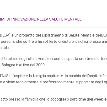
MI DI INNOVAZIONE NELLA SALUTE MENTALE
(IESA) è un progetto del Dipartimento di Salute Mentale dell'AU
ersona, che soffre o ha sofferto di disturbi psichici, presso un
litata.
città italiane negli ultimi vent'anni come risposta creativa alle te
A Bologna è attivo dal 2009.
'AUSL, l'ospite e la famiglia ospitante. In cambio dell'ospitalità 
ite e viene regolarmente e professionalmente supportata dagli o
 fatto presso la famiglia che lo accoglie) o part-time (nei week-