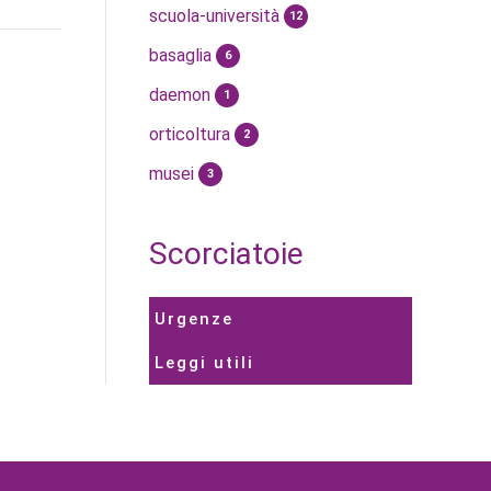
scuola-università
12
basaglia
6
daemon
1
orticoltura
2
musei
3
Scorciatoie
Urgenze
Leggi utili