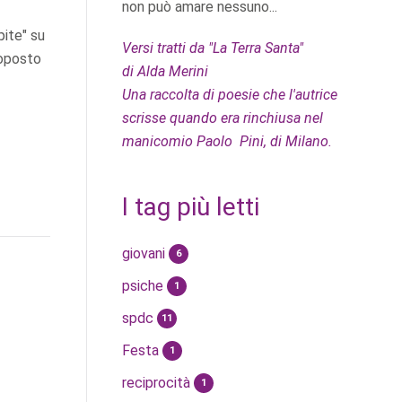
non può amare nessuno...
pite" su
Versi tratti da "La Terra Santa"
roposto
di Alda Merini
Una raccolta di poesie che l'autrice
scrisse quando era rinchiusa nel
manicomio Paolo Pini, di Milano.
I tag più letti
giovani
6
psiche
1
spdc
11
Festa
1
reciprocità
1