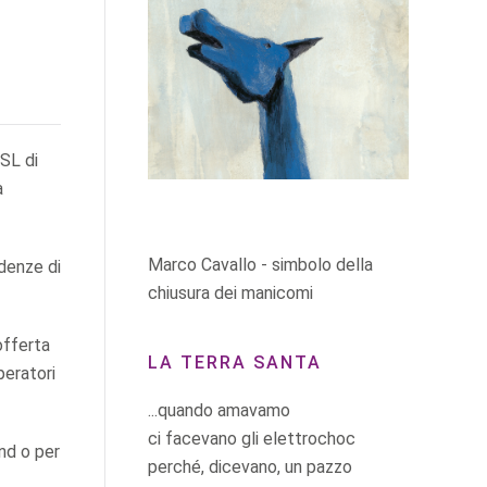
SL di
a
Marco Cavallo - simbolo della
ndenze di
chiusura dei manicomi
offerta
LA TERRA SANTA
peratori
...quando amavamo
ci facevano gli elettrochoc
end o per
perché, dicevano, un pazzo