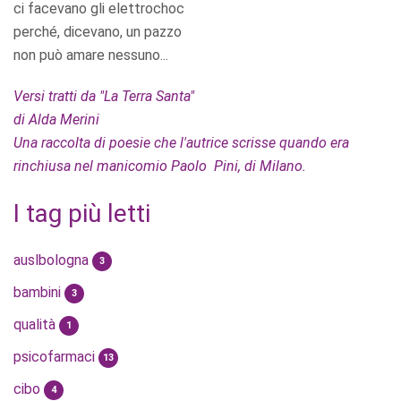
ci facevano gli elettrochoc
perché, dicevano, un pazzo
non può amare nessuno...
Versi tratti da "La Terra Santa"
di Alda Merini
Una raccolta di poesie che l'autrice scrisse quando era
rinchiusa nel manicomio Paolo Pini, di Milano.
I tag più letti
auslbologna
3
bambini
3
qualità
1
psicofarmaci
13
cibo
4