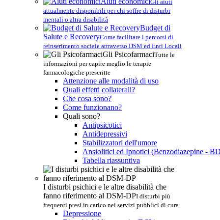
Aiuti economici
Gli aiuti
attualmente disponibili per chi soffre di disturbi
mentali o altra disabilità
Budget di
Salute e Recovery
Come facilitare i percorsi di
reinserimento sociale attraverso DSM ed Enti Locali
Gli Psicofarmaci
Tutte le
informazioni per capire meglio le terapie
farmacologiche prescritte
Attenzione alle modalità di uso
Quali effetti collaterali?
Che cosa sono?
Come funzionano?
Quali sono?
Antipsicotici
Antidepressivi
Stabilizzatori dell'umore
Ansiolitici ed Ipnotici (Benzodiazepine - B
Tabella riassuntiva
I disturbi psichici e le altre disabilità che
fanno riferimento al DSM-DP
I disturbi più
frequenti presi in carico nei servizi pubblici di cura
Depressione