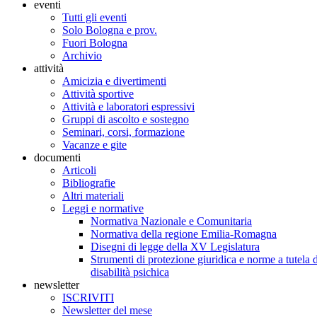
eventi
Tutti gli eventi
Solo Bologna e prov.
Fuori Bologna
Archivio
attività
Amicizia e divertimenti
Attività sportive
Attività e laboratori espressivi
Gruppi di ascolto e sostegno
Seminari, corsi, formazione
Vacanze e gite
documenti
Articoli
Bibliografie
Altri materiali
Leggi e normative
Normativa Nazionale e Comunitaria
Normativa della regione Emilia-Romagna
Disegni di legge della XV Legislatura
Strumenti di protezione giuridica e norme a tutela d
disabilità psichica
newsletter
ISCRIVITI
Newsletter del mese