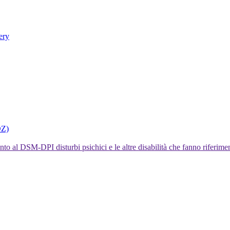
ery
DZ)
I disturbi psichici e le altre disabilità che fanno rifer