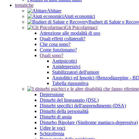
tematiche
Abitare
Aiuti economici
Budget di Salute e Recov
Gli Psicofarmaci
Attenzione alle modalità di uso
Quali effetti collaterali?
Che cosa sono?
Come funzionano?
Quali sono?
Antipsicotici
Antidepressivi
Stabilizzatori dell'umore
Ansiolitici ed Ipnotici (Benzodiazepine - B
Tabella riassuntiva
Depressione
Disturbi del linguaggio (DSL)
Disturbi specifici dell'apprendimento (DSA)
Disturbi della personalità
Disturbi di ansia
Disturbo Bipolare (Sindrome maniaco-depressiva)
Udire le voci
Schizofrenia