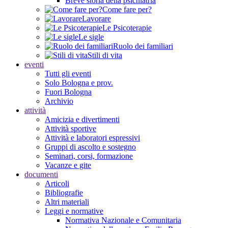
Breve storia della psichiatria
Come fare per?
Lavorare
Le Psicoterapie
Le sigle
Ruolo dei familiari
Stili di vita
eventi
Tutti gli eventi
Solo Bologna e prov.
Fuori Bologna
Archivio
attività
Amicizia e divertimenti
Attività sportive
Attività e laboratori espressivi
Gruppi di ascolto e sostegno
Seminari, corsi, formazione
Vacanze e gite
documenti
Articoli
Bibliografie
Altri materiali
Leggi e normative
Normativa Nazionale e Comunitaria