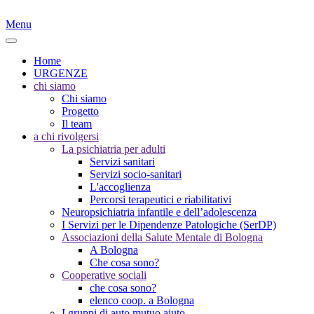
Menu
Home
URGENZE
chi siamo
Chi siamo
Progetto
Il team
a chi rivolgersi
La psichiatria per adulti
Servizi sanitari
Servizi socio-sanitari
L'accoglienza
Percorsi terapeutici e riabilitativi
Neuropsichiatria infantile e dell’adolescenza
I Servizi per le Dipendenze Patologiche (SerDP)
Associazioni della Salute Mentale di Bologna
A Bologna
Che cosa sono?
Cooperative sociali
che cosa sono?
elenco coop. a Bologna
I gruppi di auto mutuo aiuto