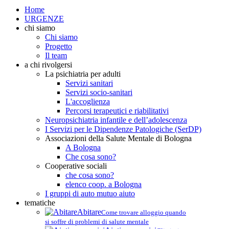
Home
URGENZE
chi siamo
Chi siamo
Progetto
Il team
a chi rivolgersi
La psichiatria per adulti
Servizi sanitari
Servizi socio-sanitari
L'accoglienza
Percorsi terapeutici e riabilitativi
Neuropsichiatria infantile e dell’adolescenza
I Servizi per le Dipendenze Patologiche (SerDP)
Associazioni della Salute Mentale di Bologna
A Bologna
Che cosa sono?
Cooperative sociali
che cosa sono?
elenco coop. a Bologna
I gruppi di auto mutuo aiuto
tematiche
Abitare
Come trovare alloggio quando
si soffre di problemi di salute mentale