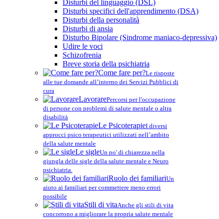
Disturbi del linguaggio (DSL)
Disturbi specifici dell'apprendimento (DSA)
Disturbi della personalità
Disturbi di ansia
Disturbo Bipolare (Sindrome maniaco-depressiva)
Udire le voci
Schizofrenia
Breve storia della psichiatria
Come fare per?
Le risposte
alle tue domande all’interno dei Servizi Pubblici di
cura
Lavorare
Percorsi per l'occupazione
di persone con problemi di salute mentale o altra
disabilità
Le Psicoterapie
I diversi
approcci psico terapeutici utilizzati nell’ambito
della salute mentale
Le sigle
Un po' di chiarezza nella
giungla delle sigle della salute mentale e Neuro
psichiatria.
Ruolo dei familiari
Un
aiuto ai familiari per commettere meno errori
possibile
Stili di vita
Anche gli stili di vita
concorrono a migliorare la propria salute mentale