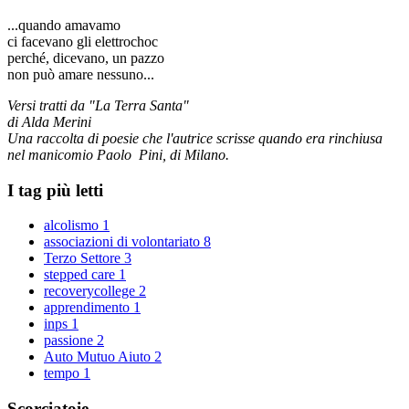
...quando amavamo
ci facevano gli elettrochoc
perché, dicevano, un pazzo
non può amare nessuno...
Versi tratti da "La Terra Santa"
di Alda Merini
Una raccolta di poesie che l'autrice scrisse quando era rinchiusa
nel manicomio Paolo Pini, di Milano.
I tag più letti
alcolismo
1
associazioni di volontariato
8
Terzo Settore
3
stepped care
1
recoverycollege
2
apprendimento
1
inps
1
passione
2
Auto Mutuo Aiuto
2
tempo
1
Scorciatoie