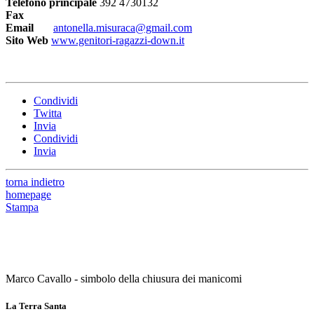
Telefono principale
392 4730132
Fax
Email
antonella.misuraca@gmail.com
Sito Web
www.genitori-ragazzi-down.it
Condividi
Twitta
Invia
Condividi
Invia
torna indietro
homepage
Stampa
Marco Cavallo - simbolo della chiusura dei manicomi
La Terra Santa