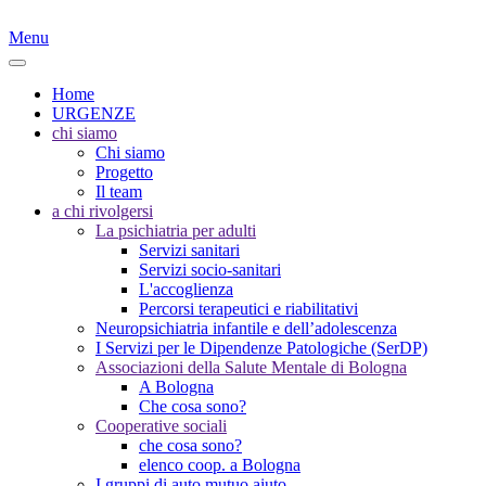
Menu
Home
URGENZE
chi siamo
Chi siamo
Progetto
Il team
a chi rivolgersi
La psichiatria per adulti
Servizi sanitari
Servizi socio-sanitari
L'accoglienza
Percorsi terapeutici e riabilitativi
Neuropsichiatria infantile e dell’adolescenza
I Servizi per le Dipendenze Patologiche (SerDP)
Associazioni della Salute Mentale di Bologna
A Bologna
Che cosa sono?
Cooperative sociali
che cosa sono?
elenco coop. a Bologna
I gruppi di auto mutuo aiuto