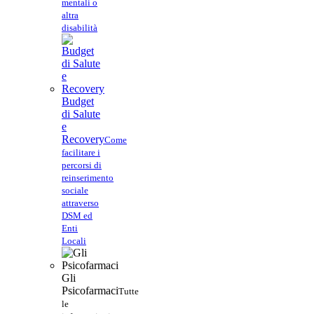
mentali o
altra
disabilità
Budget
di Salute
e
Recovery
Come
facilitare i
percorsi di
reinserimento
sociale
attraverso
DSM ed
Enti
Locali
Gli
Psicofarmaci
Tutte
le