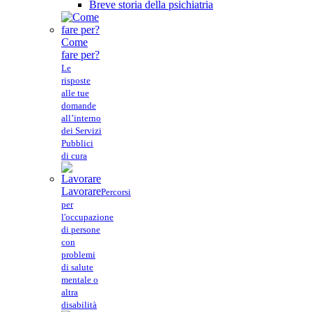
Breve storia della psichiatria
Come
fare per?
Le
risposte
alle tue
domande
all’interno
dei Servizi
Pubblici
di cura
Lavorare
Percorsi
per
l'occupazione
di persone
con
problemi
di salute
mentale o
altra
disabilità