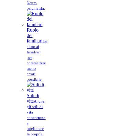
Neuro
psichiatria.
Ruolo
dei
familiari
Un
aiuto ai
familiari
per
commettere
meno
errori
possibile
Stili di
vita
Anche
gli stili di
vita
concorrono
a
migliorare
la propria