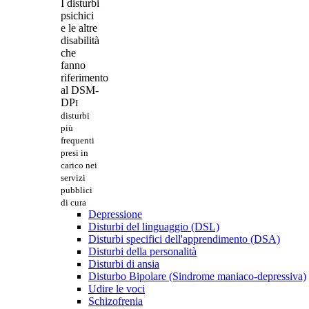
I disturbi
psichici
e le altre
disabilità
che
fanno
riferimento
al DSM-
DP
I
disturbi
più
frequenti
presi in
carico nei
servizi
pubblici
di cura
Depressione
Disturbi del linguaggio (DSL)
Disturbi specifici dell'apprendimento (DSA)
Disturbi della personalità
Disturbi di ansia
Disturbo Bipolare (Sindrome maniaco-depressiva)
Udire le voci
Schizofrenia