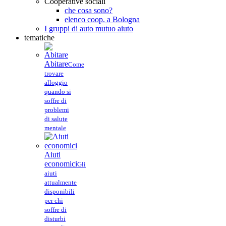
Cooperative sociali
che cosa sono?
elenco coop. a Bologna
I gruppi di auto mutuo aiuto
tematiche
Abitare
Come
trovare
alloggio
quando si
soffre di
problemi
di salute
mentale
Aiuti
economici
Gli
aiuti
attualmente
disponibili
per chi
soffre di
disturbi