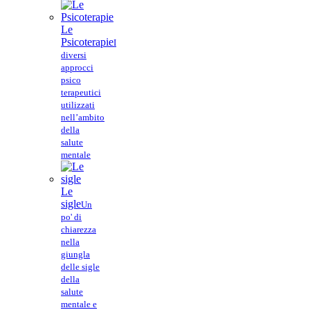
Le
Psicoterapie
I
diversi
approcci
psico
terapeutici
utilizzati
nell’ambito
della
salute
mentale
Le
sigle
Un
po' di
chiarezza
nella
giungla
delle sigle
della
salute
mentale e