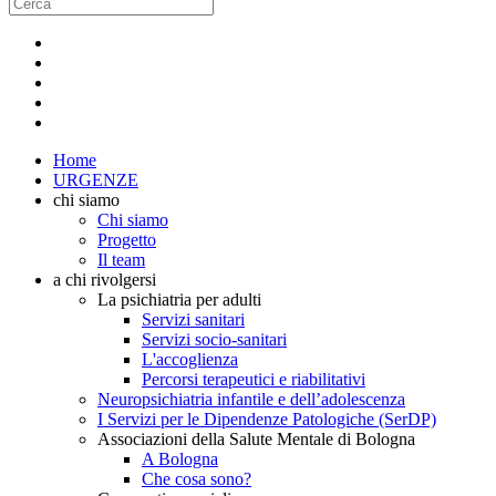
Home
URGENZE
chi siamo
Chi siamo
Progetto
Il team
a chi rivolgersi
La psichiatria per adulti
Servizi sanitari
Servizi socio-sanitari
L'accoglienza
Percorsi terapeutici e riabilitativi
Neuropsichiatria infantile e dell’adolescenza
I Servizi per le Dipendenze Patologiche (SerDP)
Associazioni della Salute Mentale di Bologna
A Bologna
Che cosa sono?