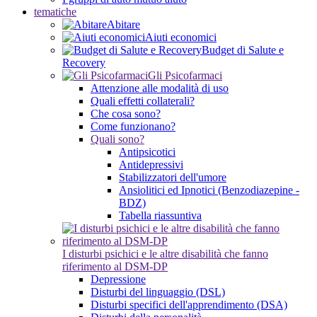
tematiche
Abitare
Aiuti economici
Budget di Salute e
Recovery
Gli Psicofarmaci
Attenzione alle modalità di uso
Quali effetti collaterali?
Che cosa sono?
Come funzionano?
Quali sono?
Antipsicotici
Antidepressivi
Stabilizzatori dell'umore
Ansiolitici ed Ipnotici (Benzodiazepine -
BDZ)
Tabella riassuntiva
I disturbi psichici e le altre disabilità che fanno
riferimento al DSM-DP
Depressione
Disturbi del linguaggio (DSL)
Disturbi specifici dell'apprendimento (DSA)