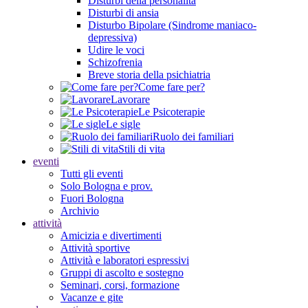
Disturbi della personalità
Disturbi di ansia
Disturbo Bipolare (Sindrome maniaco-
depressiva)
Udire le voci
Schizofrenia
Breve storia della psichiatria
Come fare per?
Lavorare
Le Psicoterapie
Le sigle
Ruolo dei familiari
Stili di vita
eventi
Tutti gli eventi
Solo Bologna e prov.
Fuori Bologna
Archivio
attività
Amicizia e divertimenti
Attività sportive
Attività e laboratori espressivi
Gruppi di ascolto e sostegno
Seminari, corsi, formazione
Vacanze e gite