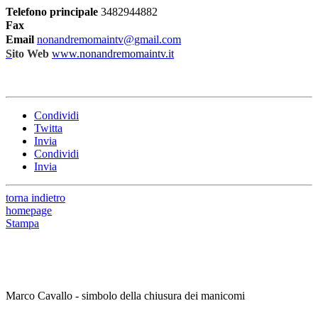
Telefono principale
3482944882
Fax
Email
nonandremomaintv@gmail.com
S
ito Web
www.nonandremomaintv.it
Condividi
Twitta
Invia
Condividi
Invia
torna indietro
homepage
Stampa
Marco Cavallo - simbolo della chiusura dei manicomi