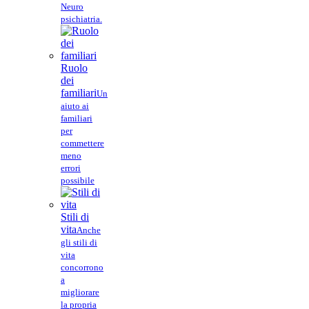
Neuro
psichiatria.
Ruolo
dei
familiari
Un
aiuto ai
familiari
per
commettere
meno
errori
possibile
Stili di
vita
Anche
gli stili di
vita
concorrono
a
migliorare
la propria