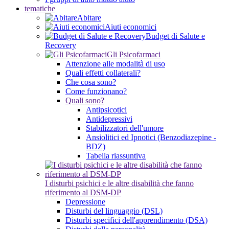
tematiche
Abitare
Aiuti economici
Budget di Salute e
Recovery
Gli Psicofarmaci
Attenzione alle modalità di uso
Quali effetti collaterali?
Che cosa sono?
Come funzionano?
Quali sono?
Antipsicotici
Antidepressivi
Stabilizzatori dell'umore
Ansiolitici ed Ipnotici (Benzodiazepine -
BDZ)
Tabella riassuntiva
I disturbi psichici e le altre disabilità che fanno
riferimento al DSM-DP
Depressione
Disturbi del linguaggio (DSL)
Disturbi specifici dell'apprendimento (DSA)