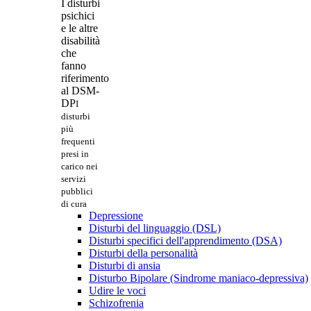
I disturbi
psichici
e le altre
disabilità
che
fanno
riferimento
al DSM-
DP
I
disturbi
più
frequenti
presi in
carico nei
servizi
pubblici
di cura
Depressione
Disturbi del linguaggio (DSL)
Disturbi specifici dell'apprendimento (DSA)
Disturbi della personalità
Disturbi di ansia
Disturbo Bipolare (Sindrome maniaco-depressiva)
Udire le voci
Schizofrenia