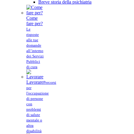
Breve storia della psichiatria
Come
fare per?
Le
risposte
alle tue
domande
all’interno
dei Servizi
Pubblici
di cura
Lavorare
Percorsi
per
l'occupazione
di persone
con
problemi
di salute
mentale o
altra
disabilità