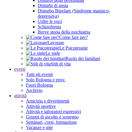
Disturbi della personalità
Disturbi di ansia
Disturbo Bipolare (Sindrome maniaco-
depressiva)
Udire le voci
Schizofrenia
Breve storia della psichiatria
Come fare per?
Lavorare
Le Psicoterapie
Le sigle
Ruolo dei familiari
Stili di vita
eventi
Tutti gli eventi
Solo Bologna e prov.
Fuori Bologna
Archivio
attività
Amicizia e divertimenti
Attività sportive
Attività e laboratori espressivi
Gruppi di ascolto e sostegno
Seminari, corsi, formazione
Vacanze e gite