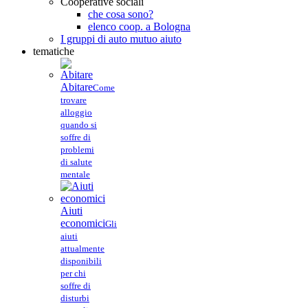
Cooperative sociali
che cosa sono?
elenco coop. a Bologna
I gruppi di auto mutuo aiuto
tematiche
Abitare
Come
trovare
alloggio
quando si
soffre di
problemi
di salute
mentale
Aiuti
economici
Gli
aiuti
attualmente
disponibili
per chi
soffre di
disturbi