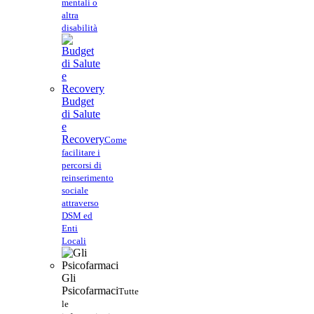
mentali o
altra
disabilità
Budget
di Salute
e
Recovery
Come
facilitare i
percorsi di
reinserimento
sociale
attraverso
DSM ed
Enti
Locali
Gli
Psicofarmaci
Tutte
le