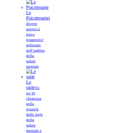
Le
Psicoterapie
I
diversi
approcci
psico
terapeutici
utilizzati
nell’ambito
della
salute
mentale
Le
sigle
Un
po' di
chiarezza
nella
giungla
delle sigle
della
salute
mentale e