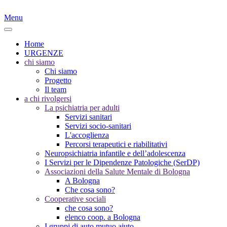
Menu
Home
URGENZE
chi siamo
Chi siamo
Progetto
Il team
a chi rivolgersi
La psichiatria per adulti
Servizi sanitari
Servizi socio-sanitari
L'accoglienza
Percorsi terapeutici e riabilitativi
Neuropsichiatria infantile e dell’adolescenza
I Servizi per le Dipendenze Patologiche (SerDP)
Associazioni della Salute Mentale di Bologna
A Bologna
Che cosa sono?
Cooperative sociali
che cosa sono?
elenco coop. a Bologna
I gruppi di auto mutuo aiuto