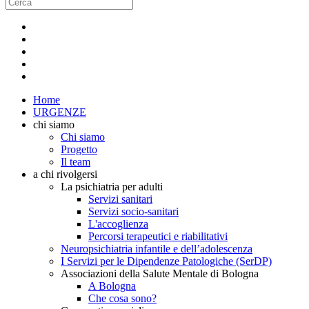
Home
URGENZE
chi siamo
Chi siamo
Progetto
Il team
a chi rivolgersi
La psichiatria per adulti
Servizi sanitari
Servizi socio-sanitari
L'accoglienza
Percorsi terapeutici e riabilitativi
Neuropsichiatria infantile e dell’adolescenza
I Servizi per le Dipendenze Patologiche (SerDP)
Associazioni della Salute Mentale di Bologna
A Bologna
Che cosa sono?