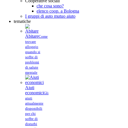
Cooperative sociali
che cosa sono?
elenco coop. a Bologna
I gruppi di auto mutuo aiuto
tematiche
Abitare
Come
trovare
alloggio
quando si
soffre di
problemi
di salute
mentale
Aiuti
economici
Gli
aiuti
attualmente
disponibili
per chi
soffre di
disturbi