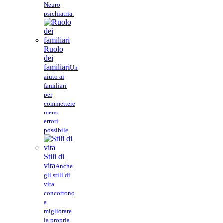
Neuro
psichiatria.
Ruolo
dei
familiari
Un
aiuto ai
familiari
per
commettere
meno
errori
possibile
Stili di
vita
Anche
gli stili di
vita
concorrono
a
migliorare
la propria