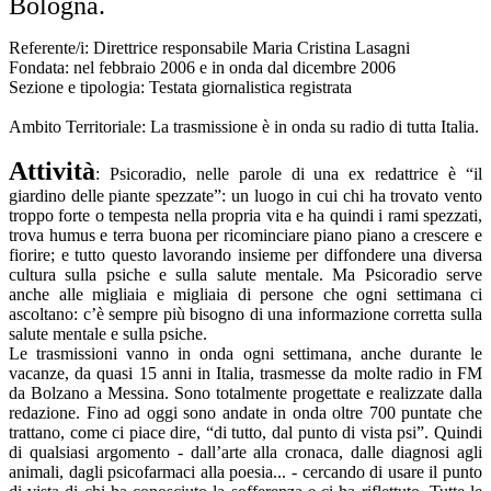
Bologna.
Referente/i: Direttrice responsabile Maria Cristina Lasagni
Fondata: nel febbraio 2006 e in onda dal dicembre 2006
Sezione e tipologia: Testata giornalistica registrata
Ambito Territoriale: La trasmissione è in onda su radio di tutta Italia.
Attività
: Psicoradio, nelle parole di una ex redattrice è “il
giardino delle piante spezzate”: un luogo in cui chi ha trovato vento
troppo forte o tempesta nella propria vita e ha quindi i rami spezzati,
trova humus e terra buona per ricominciare piano piano a crescere e
fiorire; e tutto questo lavorando insieme per diffondere una diversa
cultura sulla psiche e sulla salute mentale. Ma Psicoradio serve
anche alle migliaia e migliaia di persone che ogni settimana ci
ascoltano: c’è sempre più bisogno di una informazione corretta sulla
salute mentale e sulla psiche.
Le trasmissioni vanno in onda ogni settimana, anche durante le
vacanze, da quasi 15 anni in Italia, trasmesse da molte radio in FM
da Bolzano a Messina. Sono totalmente progettate e realizzate dalla
redazione. Fino ad oggi sono andate in onda oltre 700 puntate che
trattano, come ci piace dire, “di tutto, dal punto di vista psi”. Quindi
di qualsiasi argomento - dall’arte alla cronaca, dalle diagnosi agli
animali, dagli psicofarmaci alla poesia... - cercando di usare il punto