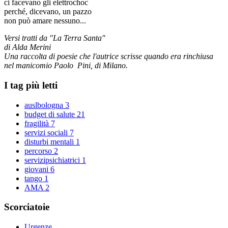
ci facevano gli elettrochoc
perché, dicevano, un pazzo
non può amare nessuno...
Versi tratti da "La Terra Santa"
di Alda Merini
Una raccolta di poesie che l'autrice scrisse quando era rinchiusa
nel manicomio Paolo Pini, di Milano.
I tag più letti
auslbologna
3
budget di salute
21
fragilità
7
servizi sociali
7
disturbi mentali
1
percorso
2
servizipsichiatrici
1
giovani
6
tango
1
AMA
2
Scorciatoie
Urgenze