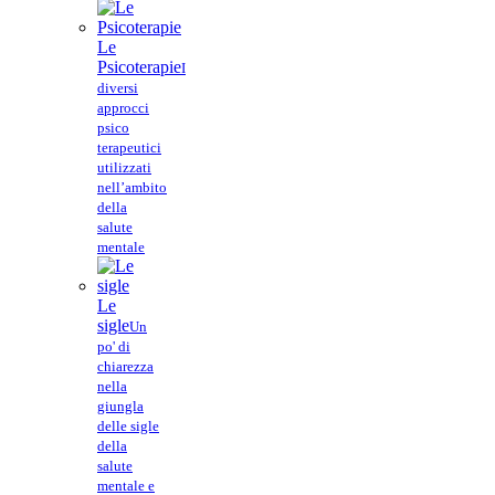
Le
Psicoterapie
I
diversi
approcci
psico
terapeutici
utilizzati
nell’ambito
della
salute
mentale
Le
sigle
Un
po' di
chiarezza
nella
giungla
delle sigle
della
salute
mentale e