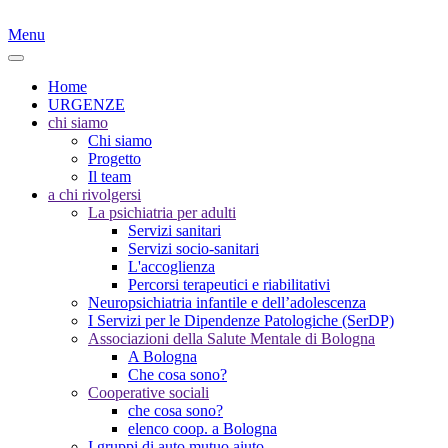
Menu
Home
URGENZE
chi siamo
Chi siamo
Progetto
Il team
a chi rivolgersi
La psichiatria per adulti
Servizi sanitari
Servizi socio-sanitari
L'accoglienza
Percorsi terapeutici e riabilitativi
Neuropsichiatria infantile e dell’adolescenza
I Servizi per le Dipendenze Patologiche (SerDP)
Associazioni della Salute Mentale di Bologna
A Bologna
Che cosa sono?
Cooperative sociali
che cosa sono?
elenco coop. a Bologna
I gruppi di auto mutuo aiuto