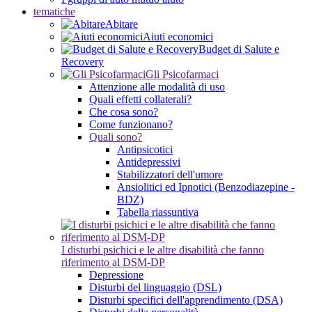
tematiche
Abitare
Aiuti economici
Budget di Salute e
Recovery
Gli Psicofarmaci
Attenzione alle modalità di uso
Quali effetti collaterali?
Che cosa sono?
Come funzionano?
Quali sono?
Antipsicotici
Antidepressivi
Stabilizzatori dell'umore
Ansiolitici ed Ipnotici (Benzodiazepine -
BDZ)
Tabella riassuntiva
I disturbi psichici e le altre disabilità che fanno
riferimento al DSM-DP
Depressione
Disturbi del linguaggio (DSL)
Disturbi specifici dell'apprendimento (DSA)