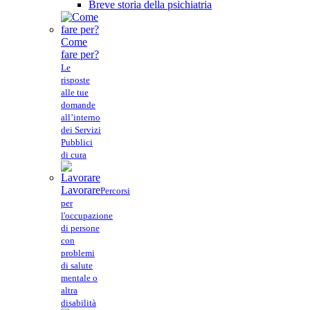
Breve storia della psichiatria
Come
fare per?
Le
risposte
alle tue
domande
all’interno
dei Servizi
Pubblici
di cura
Lavorare
Percorsi
per
l'occupazione
di persone
con
problemi
di salute
mentale o
altra
disabilità