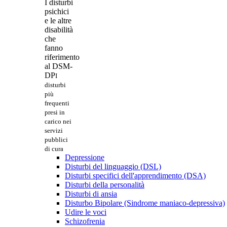
I disturbi
psichici
e le altre
disabilità
che
fanno
riferimento
al DSM-
DP
I
disturbi
più
frequenti
presi in
carico nei
servizi
pubblici
di cura
Depressione
Disturbi del linguaggio (DSL)
Disturbi specifici dell'apprendimento (DSA)
Disturbi della personalità
Disturbi di ansia
Disturbo Bipolare (Sindrome maniaco-depressiva)
Udire le voci
Schizofrenia