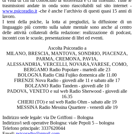
di vista di chi ha conosciuto la sofferenza e ci ha riflettuto. Tutte le
trasmissioni andate in onda sono riascoltabili sul sito internet -
www.psicoradio.it
-che è anche l’archivio di questi quasi 15 anni di
lavoro.
I temi della psiche, la lotta ai pregiudizi, la diffusione di un
linguaggio più corretto sulla salute mentale sono anche al centro
delle attività collaterali della redazione: realizzazione di podcast,
incontri con le scuole, presentazione di libri ed eventi.
Ascolta Psicoradio a
MILANO, BRESCIA, MANTOVA, SONDRIO, PIACENZA,
PARMA, CREMONA, PAVIA,
ALESSANDRIA, VERCELLI, NOVARA,VARESE, COMO,
BERGAMO Radio Popolare - martedi alle 23
BOLOGNA Radio Città Fujiko domenica alle 11.00
FIRENZE Nova Radio - giovedi alle 11 e sabato alle 17
BOLZANO Radio Tandem - giovedi alle 10
PADOVA, VENETO e sul web Radio Sherwood - giovedi alle
16.35
CHIERI (TO) e sul web Radio Ohm - sabato alle 19
MESSINA Radio Messina Quartiere - venerdi alle 19
Indirizzo sede legale: via De Griffoni – Bologna
Indirizzo/i sedi operative Bologna: viale Pepoli 5 – bologna
Telefono principale: 3337620044
Email:
psicoradio@gmail.com