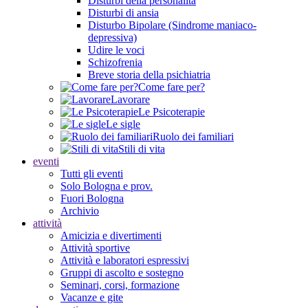
Disturbi della personalità
Disturbi di ansia
Disturbo Bipolare (Sindrome maniaco-
depressiva)
Udire le voci
Schizofrenia
Breve storia della psichiatria
Come fare per?
Lavorare
Le Psicoterapie
Le sigle
Ruolo dei familiari
Stili di vita
eventi
Tutti gli eventi
Solo Bologna e prov.
Fuori Bologna
Archivio
attività
Amicizia e divertimenti
Attività sportive
Attività e laboratori espressivi
Gruppi di ascolto e sostegno
Seminari, corsi, formazione
Vacanze e gite