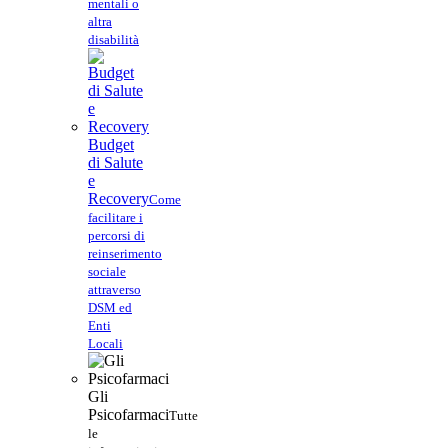
mentali o
altra
disabilità
Budget
di Salute
e
Recovery
Come
facilitare i
percorsi di
reinserimento
sociale
attraverso
DSM ed
Enti
Locali
Gli
Psicofarmaci
Tutte
le