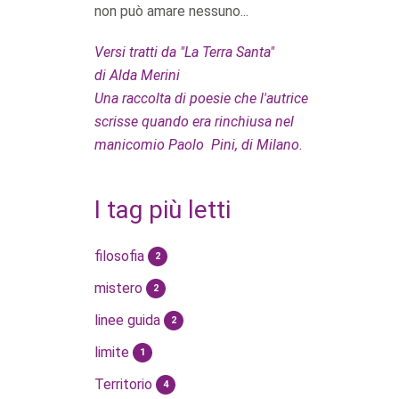
non può amare nessuno...
Versi tratti da "La Terra Santa"
di Alda Merini
Una raccolta di poesie che l'autrice
scrisse quando era rinchiusa nel
manicomio Paolo Pini, di Milano.
I tag più letti
filosofia
2
mistero
2
linee guida
2
limite
1
Territorio
4