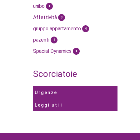
unibo
1
Affettività
3
gruppo appartamento
4
pazenti
1
Spacial Dynamics
1
Scorciatoie
Urgenze
Leggi utili