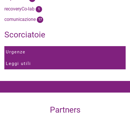
recoveryCo-lab
1
comunicazione
17
Scorciatoie
Urgenze
Leggi utili
Partners