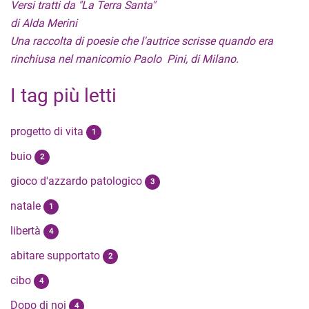
Versi tratti da "La Terra Santa"
di Alda Merini
Una raccolta di poesie che l'autrice scrisse quando era
rinchiusa nel manicomio Paolo Pini, di Milano.
I tag più letti
progetto di vita
1
buio
2
gioco d'azzardo patologico
3
natale
1
libertà
4
abitare supportato
2
cibo
4
Dopo di noi
4