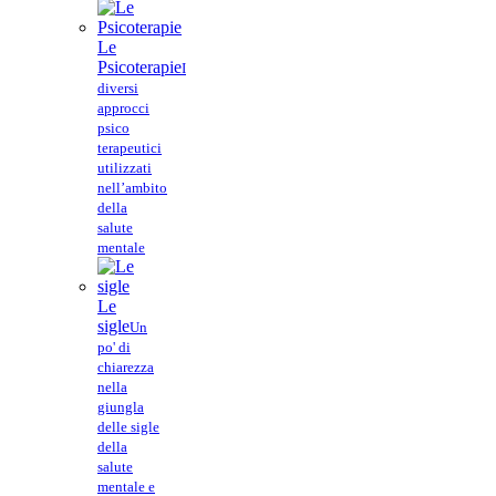
Le
Psicoterapie
I
diversi
approcci
psico
terapeutici
utilizzati
nell’ambito
della
salute
mentale
Le
sigle
Un
po' di
chiarezza
nella
giungla
delle sigle
della
salute
mentale e