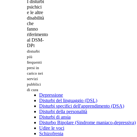
I disturbi
psichici
e le altre
disabilità
che
fanno
riferimento
al DSM-
DP
I
disturbi
più
frequenti
presi in
carico nei
servizi
pubblici
di cura
Depressione
Disturbi del linguaggio (DSL)
Disturbi specifici dell'apprendimento (DSA)
Disturbi della personalità
Disturbi di ansia
Disturbo Bipolare (Sindrome maniaco-depressiva)
Udire le voci
Schizofrenia