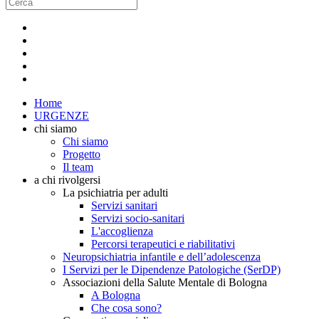
Home
URGENZE
chi siamo
Chi siamo
Progetto
Il team
a chi rivolgersi
La psichiatria per adulti
Servizi sanitari
Servizi socio-sanitari
L'accoglienza
Percorsi terapeutici e riabilitativi
Neuropsichiatria infantile e dell’adolescenza
I Servizi per le Dipendenze Patologiche (SerDP)
Associazioni della Salute Mentale di Bologna
A Bologna
Che cosa sono?