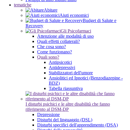
tematiche
Abitare
Aiuti economici
Budget di Salute e
Recovery
Gli Psicofarmaci
Attenzione alle modalità di uso
Quali effetti collaterali?
Che cosa sono?
Come funzionano?
Quali sono?
Antipsicotici
Antidepressivi
Stabilizzatori dell'umore
Ansiolitici ed Ipnotici (Benzodiazepine -
BDZ)
Tabella riassuntiva
I disturbi psichici e le altre disabilità che fanno
riferimento al DSM-DP
Depressione
Disturbi del linguaggio (DSL)
Disturbi specifici dell'apprendimento (DSA)