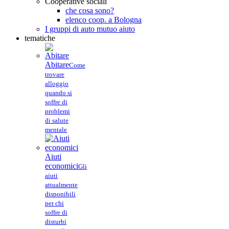
Cooperative sociali
che cosa sono?
elenco coop. a Bologna
I gruppi di auto mutuo aiuto
tematiche
Abitare
Come
trovare
alloggio
quando si
soffre di
problemi
di salute
mentale
Aiuti
economici
Gli
aiuti
attualmente
disponibili
per chi
soffre di
disturbi