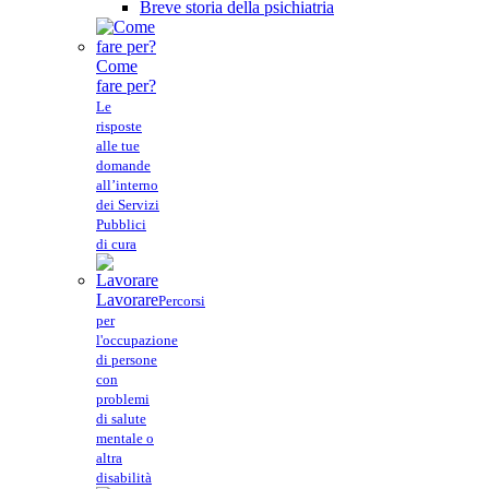
Breve storia della psichiatria
Come
fare per?
Le
risposte
alle tue
domande
all’interno
dei Servizi
Pubblici
di cura
Lavorare
Percorsi
per
l'occupazione
di persone
con
problemi
di salute
mentale o
altra
disabilità