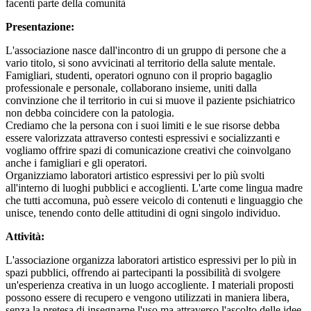
facenti parte della comunità
Presentazione:
L'associazione nasce dall'incontro di un gruppo di persone che a
vario titolo, si sono avvicinati al territorio della salute mentale.
Famigliari, studenti, operatori ognuno con il proprio bagaglio
professionale e personale, collaborano insieme, uniti dalla
convinzione che il territorio in cui si muove il paziente psichiatrico
non debba coincidere con la patologia.
Crediamo che la persona con i suoi limiti e le sue risorse debba
essere valorizzata attraverso contesti espressivi e socializzanti e
vogliamo offrire spazi di comunicazione creativi che coinvolgano
anche i famigliari e gli operatori.
Organizziamo laboratori artistico espressivi per lo più svolti
all'interno di luoghi pubblici e accoglienti. L'arte come lingua madre
che tutti accomuna, può essere veicolo di contenuti e linguaggio che
unisce, tenendo conto delle attitudini di ogni singolo individuo.
Attività:
L'associazione organizza laboratori artistico espressivi per lo più in
spazi pubblici, offrendo ai partecipanti la possibilità di svolgere
un'esperienza creativa in un luogo accogliente. I materiali proposti
possono essere di recupero e vengono utilizzati in maniera libera,
senza la pretesa di insegnarne l'uso ma attraverso l'ascolto delle idee