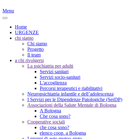
Menu
Home
URGENZE
chi siamo
Chi siamo
Progetto
Il team
a chi rivolgersi
La psichiatria per adulti
Servizi sanitari
Servizi socio-sanitari
L'accoglienza
Percorsi terapeutici e riabilitativi
Neuropsichiatria infantile e dell’adolescenza
I Servizi per le Dipendenze Patologiche (SerDP)
Associazioni della Salute Mentale di Bologna
A Bologna
Che cosa sono?
Cooperative sociali
che cosa sono?
elenco coop. a Bologna
I gruppi di auto mutuo aiuto