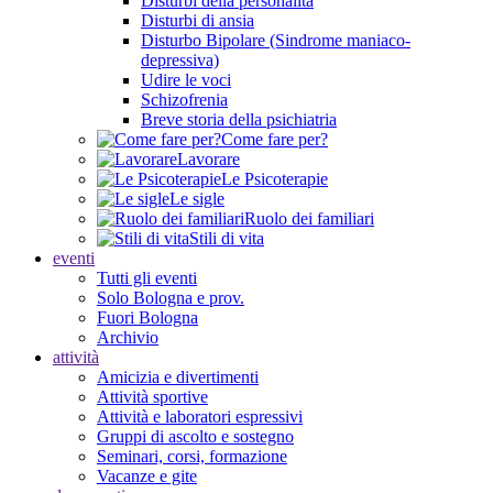
Disturbi della personalità
Disturbi di ansia
Disturbo Bipolare (Sindrome maniaco-
depressiva)
Udire le voci
Schizofrenia
Breve storia della psichiatria
Come fare per?
Lavorare
Le Psicoterapie
Le sigle
Ruolo dei familiari
Stili di vita
eventi
Tutti gli eventi
Solo Bologna e prov.
Fuori Bologna
Archivio
attività
Amicizia e divertimenti
Attività sportive
Attività e laboratori espressivi
Gruppi di ascolto e sostegno
Seminari, corsi, formazione
Vacanze e gite