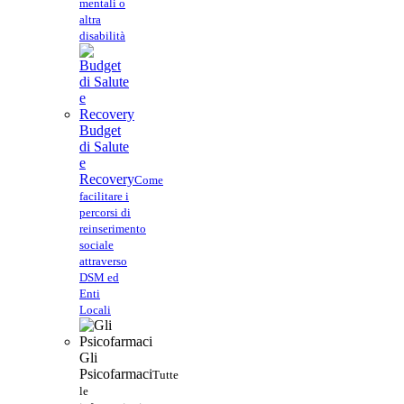
mentali o
altra
disabilità
Budget
di Salute
e
Recovery
Come
facilitare i
percorsi di
reinserimento
sociale
attraverso
DSM ed
Enti
Locali
Gli
Psicofarmaci
Tutte
le