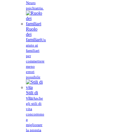
Neuro
psichiatria.
Ruolo
dei
familiari
Un
aiuto ai
familiari
per
commettere
meno
errori
possibile
Stili di
vita
Anche
gli stili di
vita
concorrono
a
migliorare
la propria