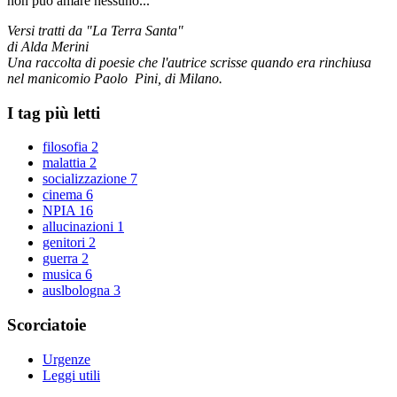
non può amare nessuno...
Versi tratti da "La Terra Santa"
di Alda Merini
Una raccolta di poesie che l'autrice scrisse quando era rinchiusa
nel manicomio Paolo Pini, di Milano.
I tag più letti
filosofia
2
malattia
2
socializzazione
7
cinema
6
NPIA
16
allucinazioni
1
genitori
2
guerra
2
musica
6
auslbologna
3
Scorciatoie
Urgenze
Leggi utili