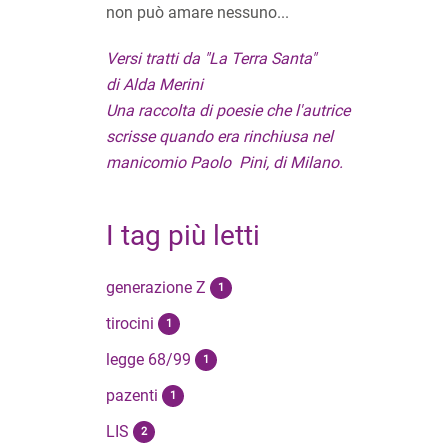
non può amare nessuno...
Versi tratti da "La Terra Santa"
di Alda Merini
Una raccolta di poesie che l'autrice
scrisse quando era rinchiusa nel
manicomio Paolo Pini, di Milano.
I tag più letti
generazione Z
1
tirocini
1
legge 68/99
1
pazenti
1
LIS
2