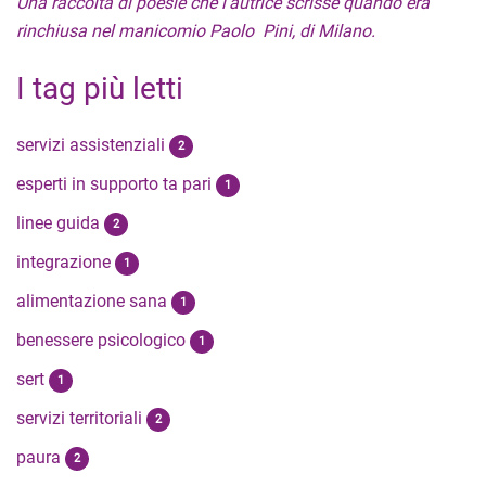
Una raccolta di poesie che l'autrice scrisse quando era
rinchiusa nel manicomio Paolo Pini, di Milano.
I tag più letti
servizi assistenziali
2
esperti in supporto ta pari
1
linee guida
2
integrazione
1
alimentazione sana
1
benessere psicologico
1
sert
1
servizi territoriali
2
paura
2