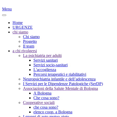
Menu
Home
URGENZE
chi siamo
Chi siamo
Progetto
Il team
a chi rivolgersi
La psichiatria per adulti
Servizi sanitari
Servizi socio-sanitari
L'accoglienza
Percorsi terapeutici e riabilitativi
Neuropsichiatria infantile e dell’adolescenza
I Servizi per le Dipendenze Patologiche (SerDP)
Associazioni della Salute Mentale di Bologna
A Bologna
Che cosa sono?
Cooperative sociali
che cosa sono?
elenco coop. a Bologna
I gruppi di auto mutuo aiuto