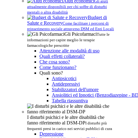
Aiuti economici
Gli aiuti
attualmente disponibili per chi soffre di disturbi
mentali o altra disabilità
Budget di
Salute e Recovery
Come facilitare i percorsi di
reinserimento sociale attraverso DSM ed Enti Locali
Gli Psicofarmaci
Tutte le
informazioni per capire meglio le terapie
farmacologiche prescritte
Attenzione alle modalità di uso
Quali effetti collaterali?
Che cosa sono?
Come funzionano?
Quali sono?
Antipsicotici
Antidepressivi
Stabilizzatori dell'umore
Ansiolitici ed Ipnotici (Benzodiazepine - B
Tabella riassuntiva
I disturbi psichici e le altre disabilità che
fanno riferimento al DSM-DP
I disturbi più
frequenti presi in carico nei servizi pubblici di cura
Depressione