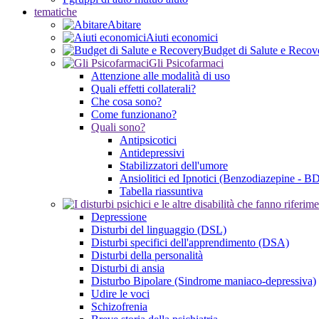
tematiche
Abitare
Aiuti economici
Budget di Salute e Recov
Gli Psicofarmaci
Attenzione alle modalità di uso
Quali effetti collaterali?
Che cosa sono?
Come funzionano?
Quali sono?
Antipsicotici
Antidepressivi
Stabilizzatori dell'umore
Ansiolitici ed Ipnotici (Benzodiazepine - B
Tabella riassuntiva
Depressione
Disturbi del linguaggio (DSL)
Disturbi specifici dell'apprendimento (DSA)
Disturbi della personalità
Disturbi di ansia
Disturbo Bipolare (Sindrome maniaco-depressiva)
Udire le voci
Schizofrenia