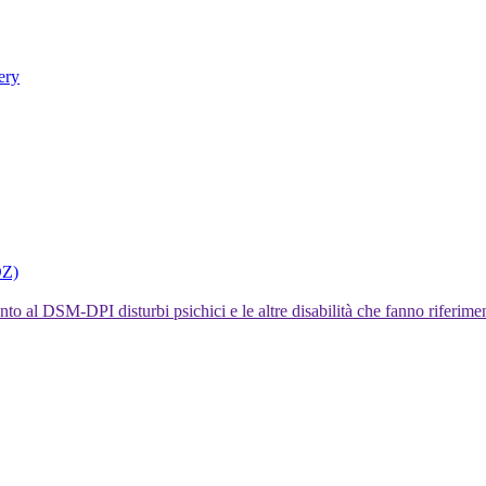
ery
DZ)
I disturbi psichici e le altre disabilità che fanno rifer