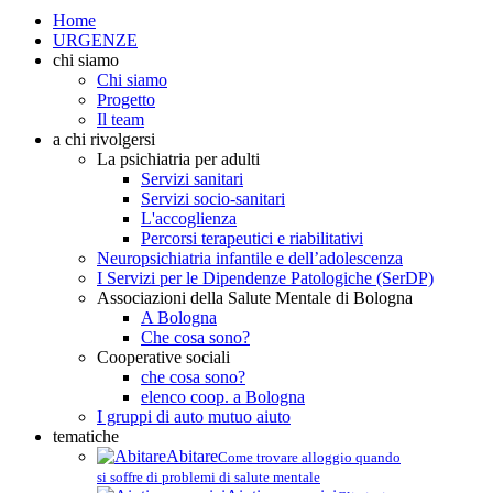
Home
URGENZE
chi siamo
Chi siamo
Progetto
Il team
a chi rivolgersi
La psichiatria per adulti
Servizi sanitari
Servizi socio-sanitari
L'accoglienza
Percorsi terapeutici e riabilitativi
Neuropsichiatria infantile e dell’adolescenza
I Servizi per le Dipendenze Patologiche (SerDP)
Associazioni della Salute Mentale di Bologna
A Bologna
Che cosa sono?
Cooperative sociali
che cosa sono?
elenco coop. a Bologna
I gruppi di auto mutuo aiuto
tematiche
Abitare
Come trovare alloggio quando
si soffre di problemi di salute mentale