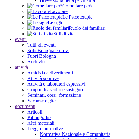
Breve storia della psichiatria
Come fare per?
Lavorare
Le Psicoterapie
Le sigle
Ruolo dei familiari
Stili di vita
eventi
Tutti gli eventi
Solo Bologna e prov.
Fuori Bologna
Archivio
attività
Amicizia e divertimenti
Attività sportive
Attività e laboratori espressivi
Gruppi di ascolto e sostegno
Seminari, corsi, formazione
Vacanze e gite
documenti
Articoli
Bibliografie
Altri materiali
Leggi e normative
Normativa Nazionale e Comunitaria