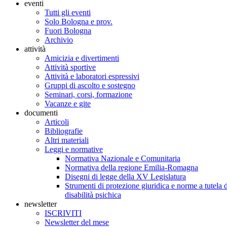
eventi
Tutti gli eventi
Solo Bologna e prov.
Fuori Bologna
Archivio
attività
Amicizia e divertimenti
Attività sportive
Attività e laboratori espressivi
Gruppi di ascolto e sostegno
Seminari, corsi, formazione
Vacanze e gite
documenti
Articoli
Bibliografie
Altri materiali
Leggi e normative
Normativa Nazionale e Comunitaria
Normativa della regione Emilia-Romagna
Disegni di legge della XV Legislatura
Strumenti di protezione giuridica e norme a tutela d
disabilità psichica
newsletter
ISCRIVITI
Newsletter del mese