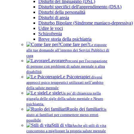
Disturbi del linguaggio (DSL)
Disturbi specifici dell'apprendimento (DSA)
Disturbi della personalità
Disturbi di ansia
Disturbo Bipolare (Sindrome maniaco-depressiva)
Udire le voci
Schizofrenia
Breve storia della psichiatria
Come fare per?
Le risposte
alle tue domande all’interno dei Servizi Pubblici di
cura
Lavorare
Percorsi per l'occupazione
di persone con problemi di salute mentale o altra
disabilità
Le Psicoterapie
I diversi
approcci psico terapeutici utilizzati nell’ambito
della salute mentale
Le sigle
Un po' di chiarezza nella
giungla delle sigle della salute mentale e Neuro
psichiatria.
Ruolo dei familiari
Un
aiuto ai familiari per commettere meno errori
possibile
Stili di vita
Anche gli stili di vita
concorrono a migliorare la propria salute mentale