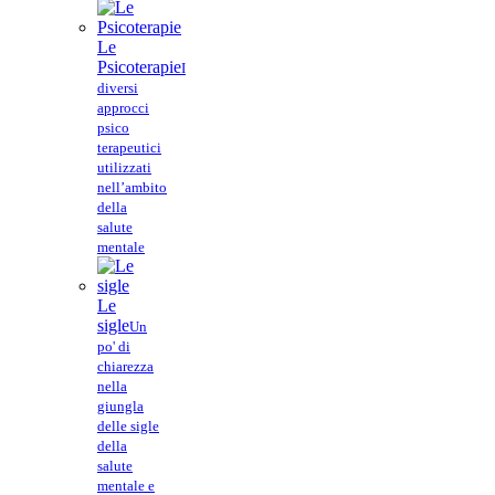
Le
Psicoterapie
I
diversi
approcci
psico
terapeutici
utilizzati
nell’ambito
della
salute
mentale
Le
sigle
Un
po' di
chiarezza
nella
giungla
delle sigle
della
salute
mentale e