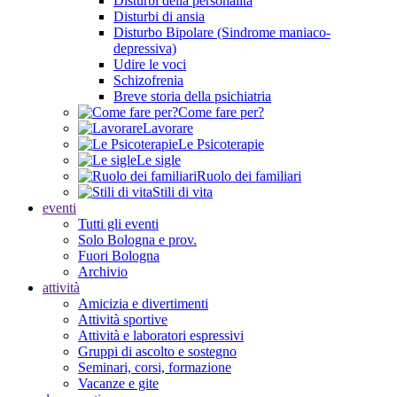
Disturbi della personalità
Disturbi di ansia
Disturbo Bipolare (Sindrome maniaco-
depressiva)
Udire le voci
Schizofrenia
Breve storia della psichiatria
Come fare per?
Lavorare
Le Psicoterapie
Le sigle
Ruolo dei familiari
Stili di vita
eventi
Tutti gli eventi
Solo Bologna e prov.
Fuori Bologna
Archivio
attività
Amicizia e divertimenti
Attività sportive
Attività e laboratori espressivi
Gruppi di ascolto e sostegno
Seminari, corsi, formazione
Vacanze e gite