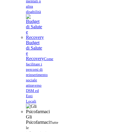
mentali o
altra
disabilità
Budget
di Salute
e
Recovery
Come
facilitare i
percorsi di
reinserimento
sociale
attraverso
DSM ed
Enti
Locali
Gli
Psicofarmaci
Tutte
le