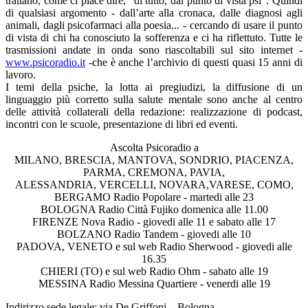
trattano, come ci piace dire, “di tutto, dal punto di vista psi”. Quindi
di qualsiasi argomento - dall’arte alla cronaca, dalle diagnosi agli
animali, dagli psicofarmaci alla poesia... - cercando di usare il punto
di vista di chi ha conosciuto la sofferenza e ci ha riflettuto. Tutte le
trasmissioni andate in onda sono riascoltabili sul sito internet -
www.psicoradio.it
-che è anche l’archivio di questi quasi 15 anni di
lavoro.
I temi della psiche, la lotta ai pregiudizi, la diffusione di un
linguaggio più corretto sulla salute mentale sono anche al centro
delle attività collaterali della redazione: realizzazione di podcast,
incontri con le scuole, presentazione di libri ed eventi.
Ascolta Psicoradio a
MILANO, BRESCIA, MANTOVA, SONDRIO, PIACENZA,
PARMA, CREMONA, PAVIA,
ALESSANDRIA, VERCELLI, NOVARA,VARESE, COMO,
BERGAMO Radio Popolare - martedi alle 23
BOLOGNA Radio Città Fujiko domenica alle 11.00
FIRENZE Nova Radio - giovedi alle 11 e sabato alle 17
BOLZANO Radio Tandem - giovedi alle 10
PADOVA, VENETO e sul web Radio Sherwood - giovedi alle
16.35
CHIERI (TO) e sul web Radio Ohm - sabato alle 19
MESSINA Radio Messina Quartiere - venerdi alle 19
Indirizzo sede legale: via De Griffoni – Bologna