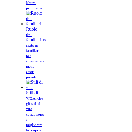
Neuro
psichiatria.
Ruolo
dei
familiari
Un
aiuto ai
familiari
per
commettere
meno
errori
possibile
Stili di
vita
Anche
gli stili di
vita
concorrono
a
migliorare
la propria