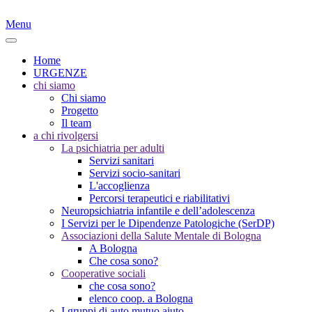
Menu
Home
URGENZE
chi siamo
Chi siamo
Progetto
Il team
a chi rivolgersi
La psichiatria per adulti
Servizi sanitari
Servizi socio-sanitari
L'accoglienza
Percorsi terapeutici e riabilitativi
Neuropsichiatria infantile e dell’adolescenza
I Servizi per le Dipendenze Patologiche (SerDP)
Associazioni della Salute Mentale di Bologna
A Bologna
Che cosa sono?
Cooperative sociali
che cosa sono?
elenco coop. a Bologna
I gruppi di auto mutuo aiuto