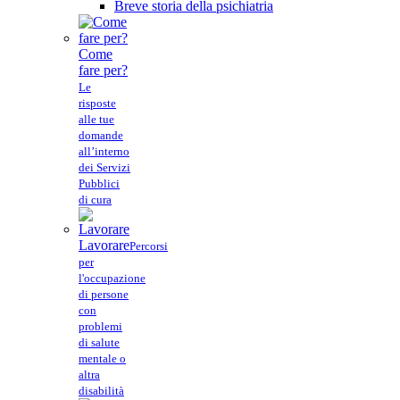
Breve storia della psichiatria
Come
fare per?
Le
risposte
alle tue
domande
all’interno
dei Servizi
Pubblici
di cura
Lavorare
Percorsi
per
l'occupazione
di persone
con
problemi
di salute
mentale o
altra
disabilità