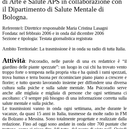
di Arte e Salute APS in collaborazione con
il Dipartimento di Salute Mentale di
Bologna.
Referente/i: Direttrice responsabile Maria Cristina Lasagni
Fondata: nel febbraio 2006 e in onda dal dicembre 2006
Sezione e tipologia: Testata giornalistica registrata
Ambito Territoriale: La trasmissione è in onda su radio di tutta Italia.
Attività
: Psicoradio, nelle parole di una ex redattrice è “il
giardino delle piante spezzate”: un luogo in cui chi ha trovato vento
troppo forte o tempesta nella propria vita e ha quindi i rami spezzati,
trova humus e terra buona per ricominciare piano piano a crescere e
fiorire; e tutto questo lavorando insieme per diffondere una diversa
cultura sulla psiche e sulla salute mentale. Ma Psicoradio serve
anche alle migliaia e migliaia di persone che ogni settimana ci
ascoltano: c’è sempre più bisogno di una informazione corretta sulla
salute mentale e sulla psiche.
Le trasmissioni vanno in onda ogni settimana, anche durante le
vacanze, da quasi 15 anni in Italia, trasmesse da molte radio in FM
da Bolzano a Messina. Sono totalmente progettate e realizzate dalla
redazione. Fino ad oggi sono andate in onda oltre 700 puntate che