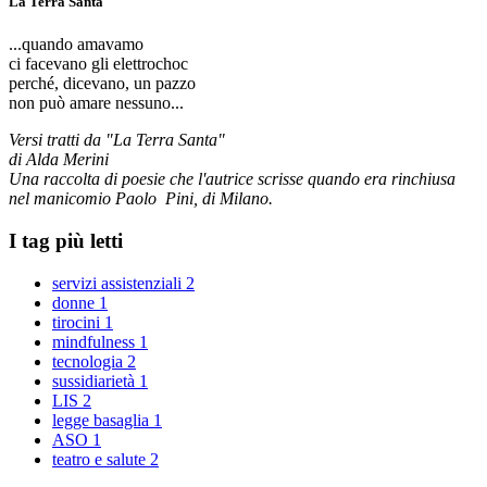
La Terra Santa
...quando amavamo
ci facevano gli elettrochoc
perché, dicevano, un pazzo
non può amare nessuno...
Versi tratti da "La Terra Santa"
di Alda Merini
Una raccolta di poesie che l'autrice scrisse quando era rinchiusa
nel manicomio Paolo Pini, di Milano.
I tag più letti
servizi assistenziali
2
donne
1
tirocini
1
mindfulness
1
tecnologia
2
sussidiarietà
1
LIS
2
legge basaglia
1
ASO
1
teatro e salute
2