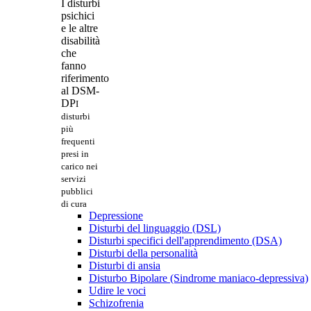
I disturbi
psichici
e le altre
disabilità
che
fanno
riferimento
al DSM-
DP
I
disturbi
più
frequenti
presi in
carico nei
servizi
pubblici
di cura
Depressione
Disturbi del linguaggio (DSL)
Disturbi specifici dell'apprendimento (DSA)
Disturbi della personalità
Disturbi di ansia
Disturbo Bipolare (Sindrome maniaco-depressiva)
Udire le voci
Schizofrenia