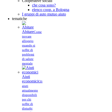
Cooperative sociali
che cosa sono?
elenco coop. a Bologna
I gruppi di auto mutuo aiuto
tematiche
Abitare
Come
trovare
alloggio
quando si
soffre di
problemi
di salute
mentale
Aiuti
economici
Gli
aiuti
attualmente
disponibili
per chi
soffre di
disturbi