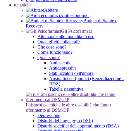
tematiche
Abitare
Aiuti economici
Budget di Salute e
Recovery
Gli Psicofarmaci
Attenzione alle modalità di uso
Quali effetti collaterali?
Che cosa sono?
Come funzionano?
Quali sono?
Antipsicotici
Antidepressivi
Stabilizzatori dell'umore
Ansiolitici ed Ipnotici (Benzodiazepine -
BDZ)
Tabella riassuntiva
I disturbi psichici e le altre disabilità che fanno
riferimento al DSM-DP
Depressione
Disturbi del linguaggio (DSL)
Disturbi specifici dell'apprendimento (DSA)