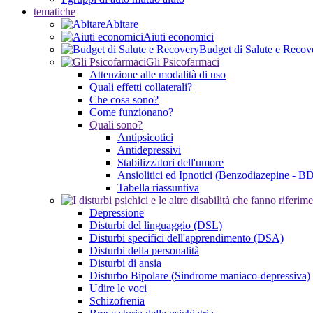
tematiche
Abitare
Aiuti economici
Budget di Salute e Recov
Gli Psicofarmaci
Attenzione alle modalità di uso
Quali effetti collaterali?
Che cosa sono?
Come funzionano?
Quali sono?
Antipsicotici
Antidepressivi
Stabilizzatori dell'umore
Ansiolitici ed Ipnotici (Benzodiazepine - B
Tabella riassuntiva
Depressione
Disturbi del linguaggio (DSL)
Disturbi specifici dell'apprendimento (DSA)
Disturbi della personalità
Disturbi di ansia
Disturbo Bipolare (Sindrome maniaco-depressiva)
Udire le voci
Schizofrenia