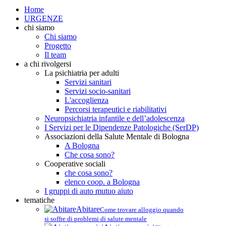
Home
URGENZE
chi siamo
Chi siamo
Progetto
Il team
a chi rivolgersi
La psichiatria per adulti
Servizi sanitari
Servizi socio-sanitari
L'accoglienza
Percorsi terapeutici e riabilitativi
Neuropsichiatria infantile e dell’adolescenza
I Servizi per le Dipendenze Patologiche (SerDP)
Associazioni della Salute Mentale di Bologna
A Bologna
Che cosa sono?
Cooperative sociali
che cosa sono?
elenco coop. a Bologna
I gruppi di auto mutuo aiuto
tematiche
Abitare
Come trovare alloggio quando
si soffre di problemi di salute mentale