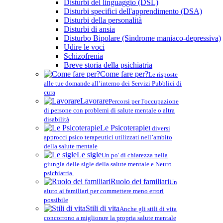
Disturbi del linguaggio (DSL)
Disturbi specifici dell'apprendimento (DSA)
Disturbi della personalità
Disturbi di ansia
Disturbo Bipolare (Sindrome maniaco-depressiva)
Udire le voci
Schizofrenia
Breve storia della psichiatria
Come fare per?
Le risposte
alle tue domande all’interno dei Servizi Pubblici di
cura
Lavorare
Percorsi per l'occupazione
di persone con problemi di salute mentale o altra
disabilità
Le Psicoterapie
I diversi
approcci psico terapeutici utilizzati nell’ambito
della salute mentale
Le sigle
Un po' di chiarezza nella
giungla delle sigle della salute mentale e Neuro
psichiatria.
Ruolo dei familiari
Un
aiuto ai familiari per commettere meno errori
possibile
Stili di vita
Anche gli stili di vita
concorrono a migliorare la propria salute mentale