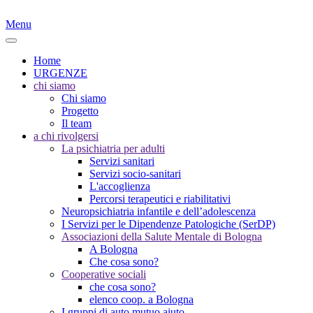
Menu
Home
URGENZE
chi siamo
Chi siamo
Progetto
Il team
a chi rivolgersi
La psichiatria per adulti
Servizi sanitari
Servizi socio-sanitari
L'accoglienza
Percorsi terapeutici e riabilitativi
Neuropsichiatria infantile e dell’adolescenza
I Servizi per le Dipendenze Patologiche (SerDP)
Associazioni della Salute Mentale di Bologna
A Bologna
Che cosa sono?
Cooperative sociali
che cosa sono?
elenco coop. a Bologna
I gruppi di auto mutuo aiuto