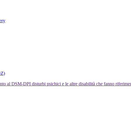
ery
DZ)
I disturbi psichici e le altre disabilità che fanno rifer