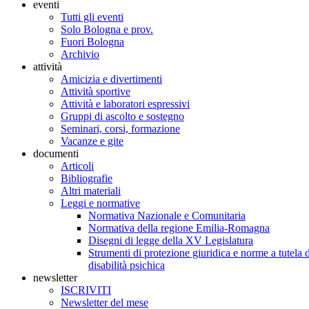
eventi
Tutti gli eventi
Solo Bologna e prov.
Fuori Bologna
Archivio
attività
Amicizia e divertimenti
Attività sportive
Attività e laboratori espressivi
Gruppi di ascolto e sostegno
Seminari, corsi, formazione
Vacanze e gite
documenti
Articoli
Bibliografie
Altri materiali
Leggi e normative
Normativa Nazionale e Comunitaria
Normativa della regione Emilia-Romagna
Disegni di legge della XV Legislatura
Strumenti di protezione giuridica e norme a tutela d
disabilità psichica
newsletter
ISCRIVITI
Newsletter del mese