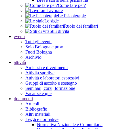
Breve storia della psichiatria
Come fare per?
Lavorare
Le Psicoterapie
Le sigle
Ruolo dei familiari
Stili di vita
eventi
Tutti gli eventi
Solo Bologna e prov.
Fuori Bologna
Archivio
attività
Amicizia e divertimenti
Attività sportive
Attività e laboratori espressivi
Gruppi di ascolto e sostegno
Seminari, corsi, formazione
Vacanze e gite
documenti
Articoli
Bibliografie
Altri materiali
Leggi e normative
Normativa Nazionale e Comunitaria