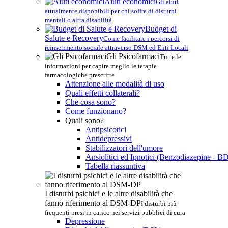
Aiuti economici
Gli aiuti
attualmente disponibili per chi soffre di disturbi
mentali o altra disabilità
Budget di
Salute e Recovery
Come facilitare i percorsi di
reinserimento sociale attraverso DSM ed Enti Locali
Gli Psicofarmaci
Tutte le
informazioni per capire meglio le terapie
farmacologiche prescritte
Attenzione alle modalità di uso
Quali effetti collaterali?
Che cosa sono?
Come funzionano?
Quali sono?
Antipsicotici
Antidepressivi
Stabilizzatori dell'umore
Ansiolitici ed Ipnotici (Benzodiazepine - B
Tabella riassuntiva
I disturbi psichici e le altre disabilità che
fanno riferimento al DSM-DP
I disturbi più
frequenti presi in carico nei servizi pubblici di cura
Depressione