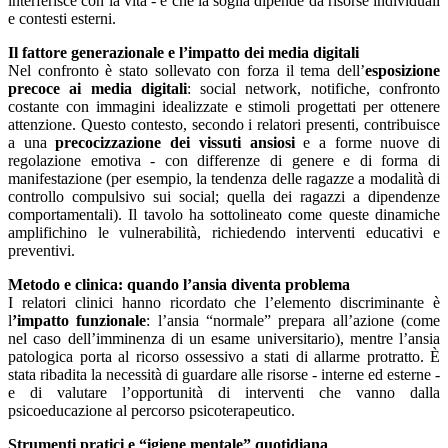
interferisce con la vita - e che la soglia dipende da risorse individuali
e contesti esterni.
Il fattore generazionale e l’impatto dei media digitali
Nel confronto è stato sollevato con forza il tema dell’
esposizione
precoce ai media digitali
: social network, notifiche, confronto
costante con immagini idealizzate e stimoli progettati per ottenere
attenzione. Questo contesto, secondo i relatori presenti, contribuisce
a una
precocizzazione dei vissuti ansiosi
e a forme nuove di
regolazione emotiva - con differenze di genere e di forma di
manifestazione (per esempio, la tendenza delle ragazze a modalità di
controllo compulsivo sui social; quella dei ragazzi a dipendenze
comportamentali). Il tavolo ha sottolineato come queste dinamiche
amplifichino le vulnerabilità, richiedendo interventi educativi e
preventivi.
Metodo e clinica: quando l’ansia diventa problema
I relatori clinici hanno ricordato che l’elemento discriminante è
l
’impatto funzionale
: l’ansia “normale” prepara all’azione (come
nel caso dell’imminenza di un esame universitario), mentre l’ansia
patologica porta al ricorso ossessivo a stati di allarme protratto. È
stata ribadita la necessità di guardare alle risorse - interne ed esterne -
e di valutare l’opportunità di interventi che vanno dalla
psicoeducazione al percorso psicoterapeutico.
Strumenti pratici e “igiene mentale” quotidiana