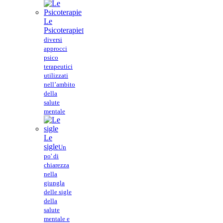
Le
Psicoterapie
I
diversi
approcci
psico
terapeutici
utilizzati
nell’ambito
della
salute
mentale
Le
sigle
Un
po' di
chiarezza
nella
giungla
delle sigle
della
salute
mentale e