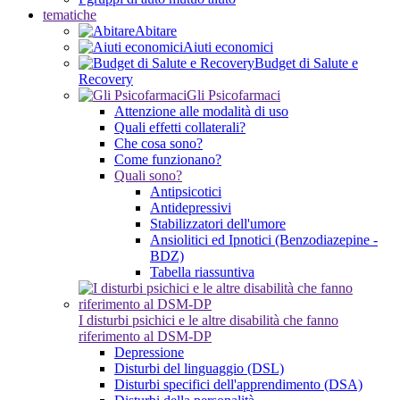
tematiche
Abitare
Aiuti economici
Budget di Salute e
Recovery
Gli Psicofarmaci
Attenzione alle modalità di uso
Quali effetti collaterali?
Che cosa sono?
Come funzionano?
Quali sono?
Antipsicotici
Antidepressivi
Stabilizzatori dell'umore
Ansiolitici ed Ipnotici (Benzodiazepine -
BDZ)
Tabella riassuntiva
I disturbi psichici e le altre disabilità che fanno
riferimento al DSM-DP
Depressione
Disturbi del linguaggio (DSL)
Disturbi specifici dell'apprendimento (DSA)