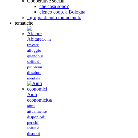
Cooperative sociali
che cosa sono?
elenco coop. a Bologna
I gruppi di auto mutuo aiuto
tematiche
Abitare
Come
trovare
alloggio
quando si
soffre di
problemi
di salute
mentale
Aiuti
economici
Gli
aiuti
attualmente
disponibili
per chi
soffre di
disturbi