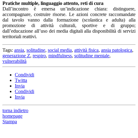
Pratiche multiple, linguaggio attento, reti di cura
Dall’incontro è emersa un’indicazione chiara: distinguere,
accompagnare, costruire risorse. Le azioni concrete raccomandate
dal tavolo vanno dalla formazione (scolastica e adulta) alla
promozione di attività culturali, sportive e di gruppo;
dall’educazione all’uso dei media digitali alla disponibilità di servizi
territoriali reattivi.
Tags:
ansia
,
solitudine
,
social media
,
attività fisica
,
ansia patologica
,
generazione Z
,
respiro
,
mindfulness
,
solitudine mentale
,
vulnerabilità
Condividi
Twitta
Invia
Condividi
Invia
torna indietro
homepage
Stampa