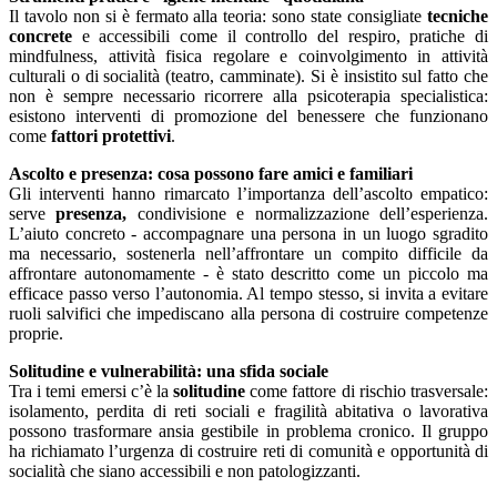
Il tavolo non si è fermato alla teoria: sono state consigliate
tecniche
concrete
e accessibili come il controllo del respiro, pratiche di
mindfulness, attività fisica regolare e coinvolgimento in attività
culturali o di socialità (teatro, camminate). Si è insistito sul fatto che
non è sempre necessario ricorrere alla psicoterapia specialistica:
esistono interventi di promozione del benessere che funzionano
come
fattori protettivi
.
Ascolto e presenza: cosa possono fare amici e familiari
Gli interventi hanno rimarcato l’importanza dell’ascolto empatico:
serve
presenza,
condivisione e normalizzazione dell’esperienza.
L’aiuto concreto - accompagnare una persona in un luogo sgradito
ma necessario, sostenerla nell’affrontare un compito difficile da
affrontare autonomamente - è stato descritto come un piccolo ma
efficace passo verso l’autonomia. Al tempo stesso, si invita a evitare
ruoli salvifici che impediscano alla persona di costruire competenze
proprie.
Solitudine e vulnerabilità: una sfida sociale
Tra i temi emersi c’è la
solitudine
come fattore di rischio trasversale:
isolamento, perdita di reti sociali e fragilità abitativa o lavorativa
possono trasformare ansia gestibile in problema cronico. Il gruppo
ha richiamato l’urgenza di costruire reti di comunità e opportunità di
socialità che siano accessibili e non patologizzanti.