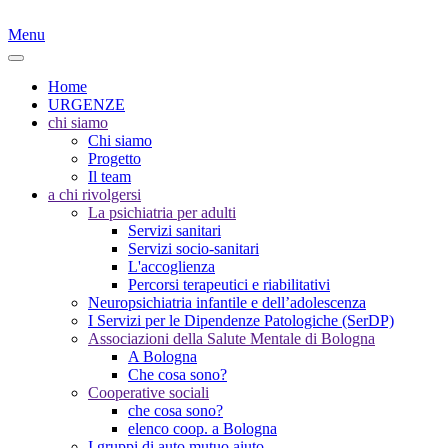
Menu
Home
URGENZE
chi siamo
Chi siamo
Progetto
Il team
a chi rivolgersi
La psichiatria per adulti
Servizi sanitari
Servizi socio-sanitari
L'accoglienza
Percorsi terapeutici e riabilitativi
Neuropsichiatria infantile e dell’adolescenza
I Servizi per le Dipendenze Patologiche (SerDP)
Associazioni della Salute Mentale di Bologna
A Bologna
Che cosa sono?
Cooperative sociali
che cosa sono?
elenco coop. a Bologna
I gruppi di auto mutuo aiuto