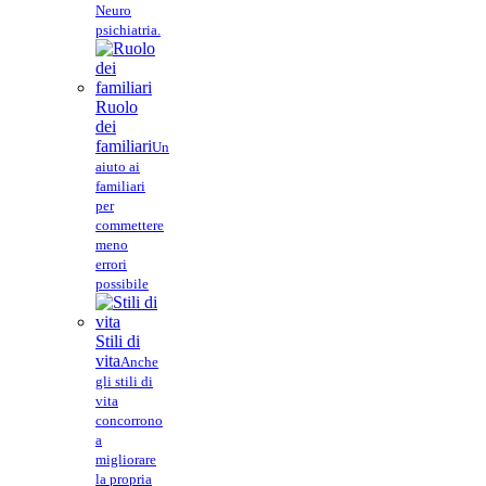
Neuro
psichiatria.
Ruolo
dei
familiari
Un
aiuto ai
familiari
per
commettere
meno
errori
possibile
Stili di
vita
Anche
gli stili di
vita
concorrono
a
migliorare
la propria