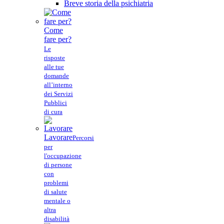
Breve storia della psichiatria
Come
fare per?
Le
risposte
alle tue
domande
all’interno
dei Servizi
Pubblici
di cura
Lavorare
Percorsi
per
l'occupazione
di persone
con
problemi
di salute
mentale o
altra
disabilità