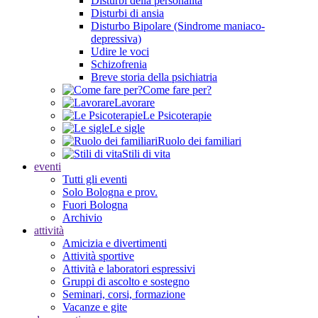
Disturbi della personalità
Disturbi di ansia
Disturbo Bipolare (Sindrome maniaco-
depressiva)
Udire le voci
Schizofrenia
Breve storia della psichiatria
Come fare per?
Lavorare
Le Psicoterapie
Le sigle
Ruolo dei familiari
Stili di vita
eventi
Tutti gli eventi
Solo Bologna e prov.
Fuori Bologna
Archivio
attività
Amicizia e divertimenti
Attività sportive
Attività e laboratori espressivi
Gruppi di ascolto e sostegno
Seminari, corsi, formazione
Vacanze e gite