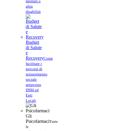
mentali o
altra
disabilità
Budget
di Salute
e
Recovery
Come
facilitare i
percorsi di
reinserimento
sociale
attraverso
DSM ed
Enti
Locali
Gli
Psicofarmaci
Tutte
le