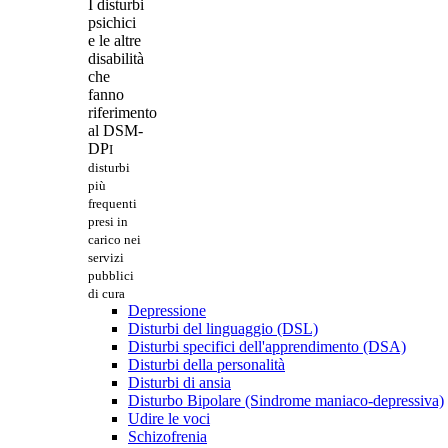
I disturbi
psichici
e le altre
disabilità
che
fanno
riferimento
al DSM-
DP
I
disturbi
più
frequenti
presi in
carico nei
servizi
pubblici
di cura
Depressione
Disturbi del linguaggio (DSL)
Disturbi specifici dell'apprendimento (DSA)
Disturbi della personalità
Disturbi di ansia
Disturbo Bipolare (Sindrome maniaco-depressiva)
Udire le voci
Schizofrenia