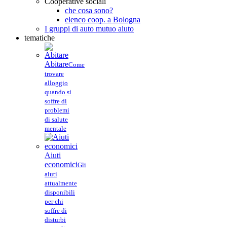
Cooperative sociali
che cosa sono?
elenco coop. a Bologna
I gruppi di auto mutuo aiuto
tematiche
Abitare
Come
trovare
alloggio
quando si
soffre di
problemi
di salute
mentale
Aiuti
economici
Gli
aiuti
attualmente
disponibili
per chi
soffre di
disturbi