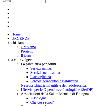
Home
URGENZE
chi siamo
Chi siamo
Progetto
Il team
a chi rivolgersi
La psichiatria per adulti
Servizi sanitari
Servizi socio-sanitari
L'accoglienza
Percorsi terapeutici e riabilitativi
Neuropsichiatria infantile e dell’adolescenza
I Servizi per le Dipendenze Patologiche (SerDP)
Associazioni della Salute Mentale di Bologna
A Bologna
Che cosa sono?