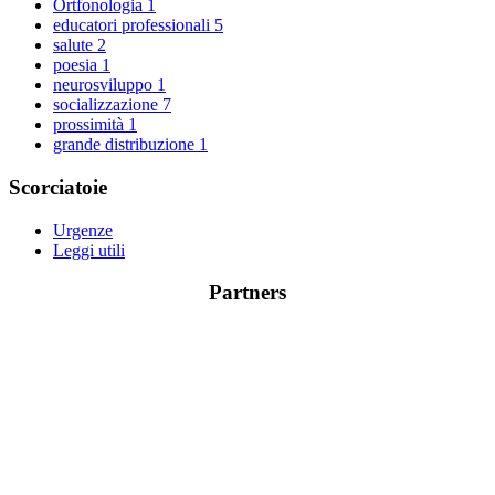
Ortfonologia
1
educatori professionali
5
salute
2
poesia
1
neurosviluppo
1
socializzazione
7
prossimità
1
grande distribuzione
1
Scorciatoie
Urgenze
Leggi utili
Partners