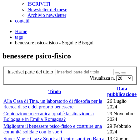
ISCRIVITI
Newsletter del mese
Archivio newsletter
contatti
Home
tags
benessere psico-fisico - Sogni e Bisogni
benessere psico-fisico
Inserisci parte del titolo
Visualizza n.
Data
Titolo
pubblicazione
Alla Casa di Tina, un laboratorio di filosofia per la
26 Luglio
ricerca di sè e del proprio benessere
2024
Contenzione meccanica, qual è la situazione a
29 Novembre
Bologna e in Emilia-Romagna?
2024
Migliorare il benessere psico-fisico e costruire una
29 Febbraio
comunità solidale con lo sport
2024
Super Magic Crazy Sport: al Centro sportivo Barca
19 Giugno