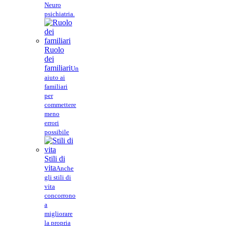
Neuro
psichiatria.
Ruolo
dei
familiari
Un
aiuto ai
familiari
per
commettere
meno
errori
possibile
Stili di
vita
Anche
gli stili di
vita
concorrono
a
migliorare
la propria