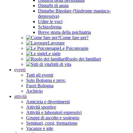
Disturbi della personalità
Disturbi di ansia
Disturbo Bipolare (Sindrome maniaco-
depressiva)
Udire le voci
Schizofrenia
Breve storia della psichiatria
Come fare per?
Lavorare
Le Psicoterapie
Le sigle
Ruolo dei familiari
Stili di vita
eventi
Tutti gli eventi
Solo Bologna e prov.
Fuori Bologna
Archivio
attività
Amicizia e divertimenti
Attività sportive
Attività e laboratori espressivi
Gruppi di ascolto e sostegno
Seminari, corsi, formazione
Vacanze e gite