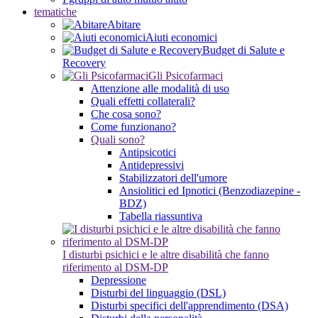
tematiche
Abitare
Aiuti economici
Budget di Salute e
Recovery
Gli Psicofarmaci
Attenzione alle modalità di uso
Quali effetti collaterali?
Che cosa sono?
Come funzionano?
Quali sono?
Antipsicotici
Antidepressivi
Stabilizzatori dell'umore
Ansiolitici ed Ipnotici (Benzodiazepine -
BDZ)
Tabella riassuntiva
I disturbi psichici e le altre disabilità che fanno
riferimento al DSM-DP
Depressione
Disturbi del linguaggio (DSL)
Disturbi specifici dell'apprendimento (DSA)