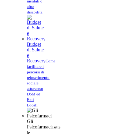
mentali o
altra
disabilità
Budget
di Salute
e
Recovery
Come
facilitare i
percorsi di
reinserimento
sociale
attraverso
DSM ed
Enti
Locali
Gli
Psicofarmaci
Tutte
le