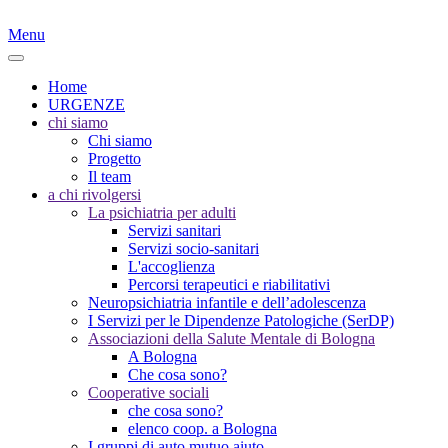
Menu
Home
URGENZE
chi siamo
Chi siamo
Progetto
Il team
a chi rivolgersi
La psichiatria per adulti
Servizi sanitari
Servizi socio-sanitari
L'accoglienza
Percorsi terapeutici e riabilitativi
Neuropsichiatria infantile e dell’adolescenza
I Servizi per le Dipendenze Patologiche (SerDP)
Associazioni della Salute Mentale di Bologna
A Bologna
Che cosa sono?
Cooperative sociali
che cosa sono?
elenco coop. a Bologna
I gruppi di auto mutuo aiuto