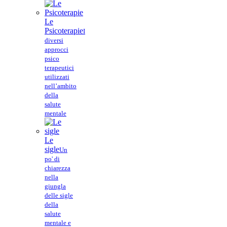
Le
Psicoterapie
I
diversi
approcci
psico
terapeutici
utilizzati
nell’ambito
della
salute
mentale
Le
sigle
Un
po' di
chiarezza
nella
giungla
delle sigle
della
salute
mentale e