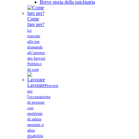
Breve storia della psichiatria
Come
fare per?
Le
risposte
alle tue
domande
all’interno
dei Servizi
Pubblici
di cura
Lavorare
Percorsi
per
l'occupazione
di persone
con
problemi
di salute
mentale o
altra
disabilità