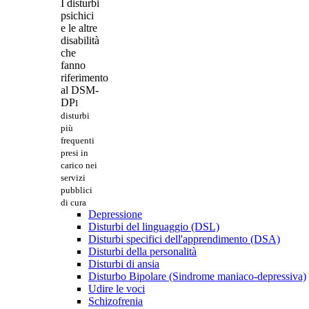
I disturbi
psichici
e le altre
disabilità
che
fanno
riferimento
al DSM-
DP
I
disturbi
più
frequenti
presi in
carico nei
servizi
pubblici
di cura
Depressione
Disturbi del linguaggio (DSL)
Disturbi specifici dell'apprendimento (DSA)
Disturbi della personalità
Disturbi di ansia
Disturbo Bipolare (Sindrome maniaco-depressiva)
Udire le voci
Schizofrenia