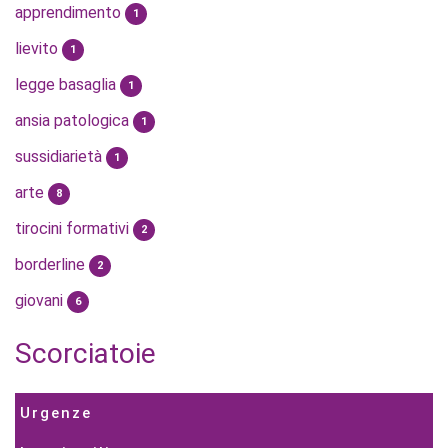
apprendimento
1
lievito
1
legge basaglia
1
ansia patologica
1
sussidiarietà
1
arte
8
tirocini formativi
2
borderline
2
giovani
6
Scorciatoie
Urgenze