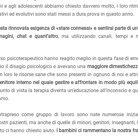
ni e agli adolescenti abbiamo chiesto davvero molto, i loro ritmi
rmativi ed evolutivi sono stati messi a dura prova in questo anno.
esta rinnovata esigenza di «stare connessi» e sentirsi parte di u
agini, chat e quant’altro
, ma utilizzando canali, tempi e 
rso psicoterapeutico hanno reagito meglio in questa fase di em
lio il disagio psicologico e avevano una
maggiore dimestichezz
in loro le risorse sane che sono presenti in ognuno di noi e attr
enitore interno nel quale gestire e affrontare in modo più equil
unto di vista la terapia diventa un’educazione all’inconscio e qu
iamo.
trapreso come gruppo di lavoro sono nate numerose inizia
stri pazienti, ma anche di quelle di minori, genitori, insegnanti, 
ito ci hanno chiesto aiuto.
I bambini ci rammentano la nostra frag