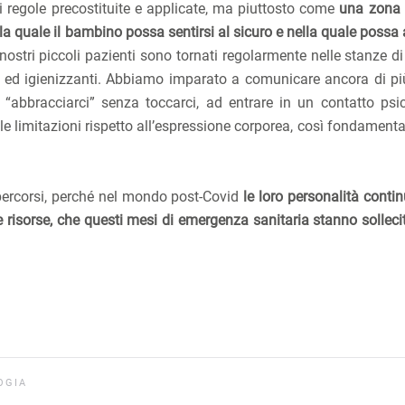
i regole precostituite e applicate, ma piuttosto come
una zona i
la quale il bambino possa sentirsi al sicuro e nella quale possa
 nostri piccoli pazienti sono tornati regolarmente nelle stanze di
i ed igienizzanti. Abbiamo imparato a comunicare ancora di pi
d “abbracciarci” senza toccarci, ad entrare in un contatto psi
 limitazioni rispetto all’espressione corporea, così fondamental
i percorsi, perché nel mondo post-Covid
le loro personalità conti
e risorse, che questi mesi di emergenza sanitaria stanno solleci
OGIA