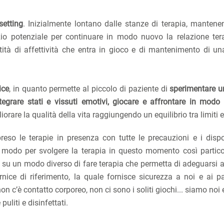
setting
. Inizialmente lontano dalle stanze di terapia, manten
io potenziale per continuare in modo nuovo la relazione ter
tità di affettività che entra in gioco e di mantenimento di u
ice
, in quanto permette al piccolo di paziente di
sperimentare u
tegrare stati e vissuti emotivi, giocare e affrontare in modo 
liorare la qualità della vita raggiungendo un equilibrio tra limiti e
eso le terapie in presenza con tutte le precauzioni e i dispos
n modo per svolgere la terapia in questo momento così partico
ere su un modo diverso di fare terapia che permetta di adeguarsi 
ce di riferimento, la quale fornisce sicurezza a noi e ai paz
n c’è contatto corporeo, non ci sono i soliti giochi... siamo noi e
uliti e disinfettati.