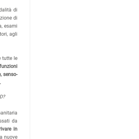
alità di
zione di
a, esami
ori, agli
 tutte le
 funzioni
, senso-
.
D?
anitaria
ssati da
rivare in
 a nuove