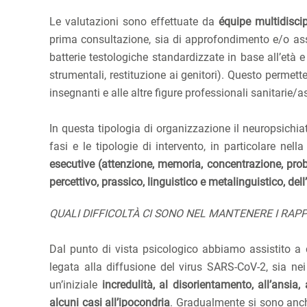
Le valutazioni sono effettuate da
équipe multidiscip
prima consultazione, sia di approfondimento e/o as
batterie testologiche standardizzate in base all’età 
strumentali, restituzione ai genitori). Questo permette
insegnanti e alle altre figure professionali sanitarie/as
In questa tipologia di organizzazione il neuropsichiatr
fasi e le tipologie di intervento, in particolare nell
esecutive (attenzione, memoria, concentrazione, probl
percettivo, prassico, linguistico e metalinguistico, de
QUALI DIFFICOLTÀ CI SONO NEL MANTENERE I RAPPO
Dal punto di vista psicologico abbiamo assistito a d
legata alla diffusione del virus SARS-CoV-2, sia nei
un’iniziale
incredulità, al disorientamento, all’ansia,
alcuni casi all’ipocondria
. Gradualmente si sono anc