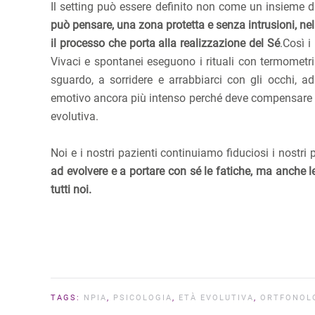
Il setting può essere definito non come un insieme d
può pensare, una zona protetta e senza intrusioni, nel
il processo che porta alla realizzazione del Sé
.Così i
Vivaci e spontanei eseguono i rituali con termometr
sguardo, a sorridere e arrabbiarci con gli occhi, a
emotivo ancora più intenso perché deve compensare le
evolutiva.
Noi e i nostri pazienti continuiamo fiduciosi i nostr
ad evolvere e a portare con sé le fatiche, ma anche l
tutti noi.
TAGS:
NPIA
,
PSICOLOGIA
,
ETÀ EVOLUTIVA
,
ORTFONOL