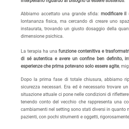
interpellano riguardo al bisogno di essere sostenuti
.
Abbiamo accettato una grande sfida:
modificare il 
lontananza fisica, ma cercando di creare uno spaz
instaurata, trovando un giusto dosaggio della quan
dimensione psichica.
La terapia ha una
funzione contenitiva e trasformatr
di sé autentica e avere un confine ben definito, in
esperienze che prima potevano solo essere agite
, mig
Dopo la prima fase di totale chiusura, abbiamo ripr
sicurezza necessari. Era ed è necessario trovare u
situazione attuale ci pone nelle condizioni di riflett
tenendo conto del vecchio che rappresenta una corni
cambiamenti nel setting sono stati diversi in quanto no
pazienti, con pochi strumenti e oggetti, rigorosamente p