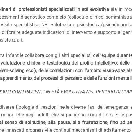
linari di professionisti specializzati in età evolutiva
sia in mod
sessment diagnostico completo (colloquio clinico, somministra
e visita specialistica NPI, valutazione psicologica/psicodinamic
 di fornire adeguate indicazioni di intervento e supporto ai genit
sistenziali.
a infantile collabora con gli altri specialisti dell’équipe durante
a
valutazione clinica e testologica del profilo intellettivo, delle
em-solving ecc.), delle correlazioni con l’ambito visuo-spaziale
ll’apprendimento, dei processi di pensiero e delle funzioni mentali
RTI CON I PAZIENTI IN ETÀ EVOLUTIVA NEL PERIODO DI COVI
iverse tipologie di reazioni nelle diverse fasi dell’emergenza s
 minori che negli adulti che si prendono cura di loro. Si è pa
 al senso di solitudine, alla paura, alla frustrazione, fino ad ar
he innescati progressivi e continui meccanismi di adattamento