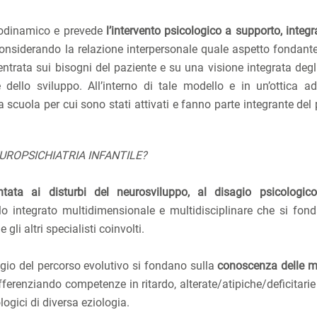
sicodinamico e prevede
l’intervento psicologico a supporto, integ
considerando la relazione interpersonale quale aspetto fondante
centrata sui bisogni del paziente e su una visione integrata degl
 dello sviluppo. All’interno di tale modello e in un’ottica ad
 scuola per cui sono stati attivati e fanno parte integrante del
UROPSICHIATRIA INFANTILE?
entata ai disturbi del neurosviluppo, al disagio psicologic
 integrato multidimensionale e multidisciplinare che si fon
 gli altri specialisti coinvolti.
aggio del percorso evolutivo si fondano sulla
conoscenza delle mo
ferenziando competenze in ritardo, alterate/atipiche/deficitarie 
ogici di diversa eziologia.