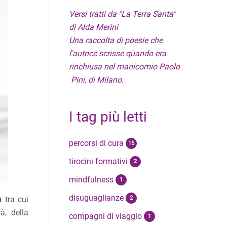
Versi tratti da "La Terra Santa"
di Alda Merini
Una raccolta di poesie che
l'autrice scrisse quando era
rinchiusa nel manicomio Paolo
Pini, di Milano.
I tag più letti
percorsi di cura
15
tirocini formativi
2
mindfulness
1
disuguaglianze
a
tra cui
2
à, della
compagni di viaggio
1