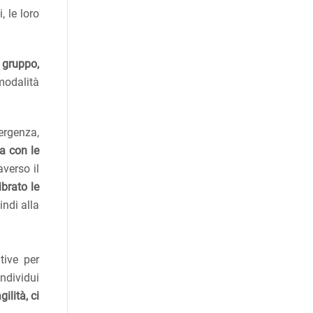
, le loro
n gruppo,
modalità
ergenza,
a con le
averso il
ibrato le
indi alla
tive per
individui
ilità, ci