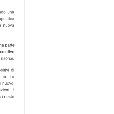
endo una
apeutica
na nuova
na parte
creativo
 risorse.
itivi di
lare. La
al nuovo,
ienti. I
 i nostri