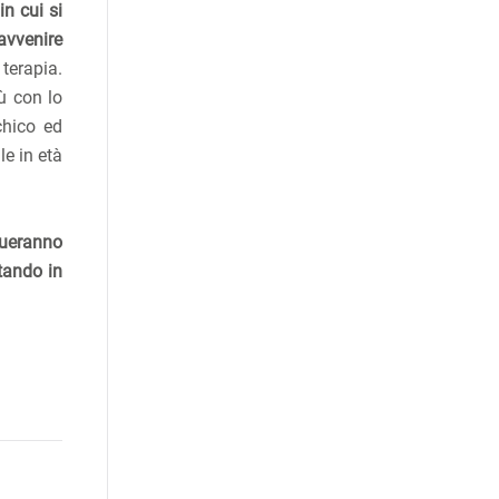
n cui si
 avvenire
 terapia.
ù con lo
chico ed
e in età
nueranno
tando in