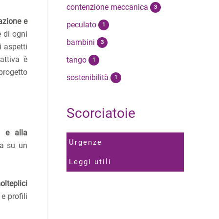
contenzione meccanica
3
razione e
peculato
1
 di ogni
bambini
3
i aspetti
attiva è
tango
1
 progetto
sostenibilità
1
Scorciatoie
o e alla
Urgenze
da su un
Leggi utili
lteplici
e profili