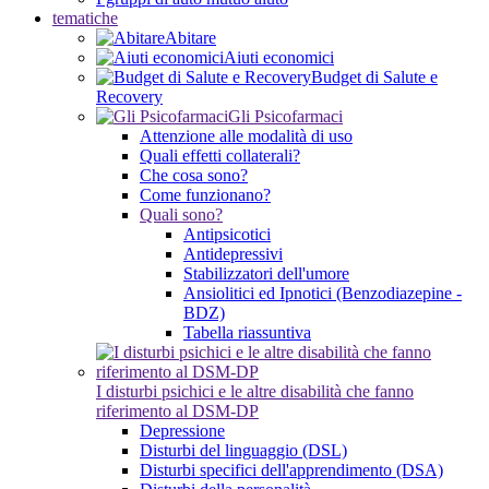
tematiche
Abitare
Aiuti economici
Budget di Salute e
Recovery
Gli Psicofarmaci
Attenzione alle modalità di uso
Quali effetti collaterali?
Che cosa sono?
Come funzionano?
Quali sono?
Antipsicotici
Antidepressivi
Stabilizzatori dell'umore
Ansiolitici ed Ipnotici (Benzodiazepine -
BDZ)
Tabella riassuntiva
I disturbi psichici e le altre disabilità che fanno
riferimento al DSM-DP
Depressione
Disturbi del linguaggio (DSL)
Disturbi specifici dell'apprendimento (DSA)