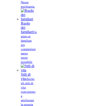
Neuro
psichiatria.
Ruolo
dei
familiari
Un
aiuto ai
familiari
per
commettere
meno
errori
possibile
Stili di
vita
Anche
gli stili di
vita
concorrono
a
migliorare
la propria