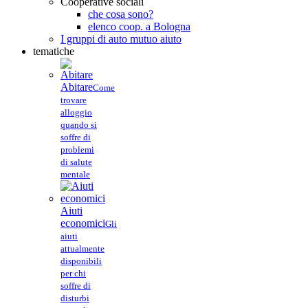
Cooperative sociali
che cosa sono?
elenco coop. a Bologna
I gruppi di auto mutuo aiuto
tematiche
Abitare
Come
trovare
alloggio
quando si
soffre di
problemi
di salute
mentale
Aiuti
economici
Gli
aiuti
attualmente
disponibili
per chi
soffre di
disturbi