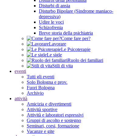
Disturbi della personalità
Disturbi di ansia
Disturbo Bipolare (Sindrome maniaco-
depressiva)
Udire le voci
Schizofrenia
Breve storia della psichiatria
Come fare per?
Lavorare
Le Psicoterapie
Le sigle
Ruolo dei familiari
Stili di vita
eventi
Tutti gli eventi
Solo Bologna e prov.
Fuori Bologna
Archivio
attività
Amicizia e divertimenti
Attività sportive
Attività e laboratori espressivi
Gruppi di ascolto e sostegno
Seminari, corsi, formazione
Vacanze e gite