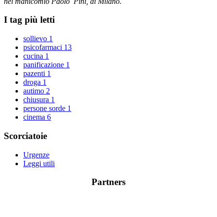
nel manicomio Paolo Pini, di Milano.
I tag più letti
sollievo
1
psicofarmaci
13
cucina
1
panificazione
1
pazenti
1
droga
1
autimo
2
chiusura
1
persone sorde
1
cinema
6
Scorciatoie
Urgenze
Leggi utili
Partners