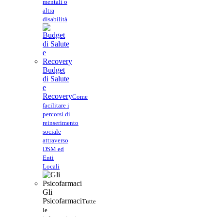
mentali o
altra
disabilità
Budget
di Salute
e
Recovery
Come
facilitare i
percorsi di
reinserimento
sociale
attraverso
DSM ed
Enti
Locali
Gli
Psicofarmaci
Tutte
le