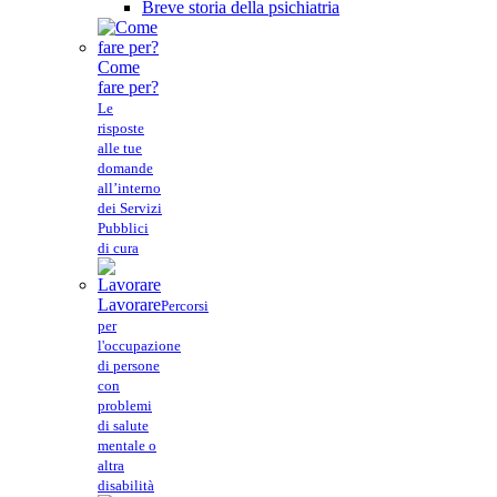
Breve storia della psichiatria
Come
fare per?
Le
risposte
alle tue
domande
all’interno
dei Servizi
Pubblici
di cura
Lavorare
Percorsi
per
l'occupazione
di persone
con
problemi
di salute
mentale o
altra
disabilità