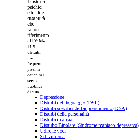
I disturbi
psichici
e le altre
disabilità
che
fanno
riferimento
al DSM-
DP
I
disturbi
più
frequenti
presi in
carico nei
servizi
pubblici
di cura
Depressione
Disturbi del linguaggio (DSL)
Disturbi specifici dell'apprendimento (DSA)
Disturbi della personalità
Disturbi di ansia
Disturbo Bipolare (Sindrome maniaco-depressiva)
Udire le voci
Schizofrenia