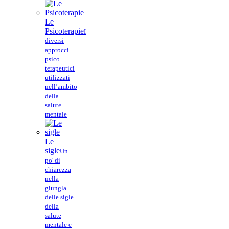
Le
Psicoterapie
I
diversi
approcci
psico
terapeutici
utilizzati
nell’ambito
della
salute
mentale
Le
sigle
Un
po' di
chiarezza
nella
giungla
delle sigle
della
salute
mentale e