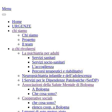
Menu
Home
URGENZE
chi siamo
Chi siamo
Progetto
Il team
a chi rivolgersi
La psichiatria per adulti
Servizi sanitari
Servizi socio-sanitari
L'accoglienza
Percorsi terapeutici e riabilitativi
Neuropsichiatria infantile e dell’adolescenza
I Servizi per le Dipendenze Patologiche (SerDP)
Associazioni della Salute Mentale di Bologna
A Bologna
Che cosa sono?
Cooperative sociali
che cosa sono?
elenco coop. a Bologna
I gruppi di auto mutuo aiuto