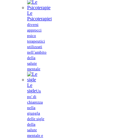
Le
Psicoterapie
I
diversi
approcci
psico
terapeutici
utilizzati
nell’ambito
della
salute
mentale
Le
sigle
Un
po' di
chiarezza
nella
giungla
delle sigle
della
salute
mentale e