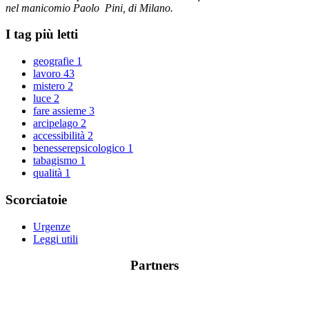
nel manicomio Paolo Pini, di Milano.
I tag più letti
geografie
1
lavoro
43
mistero
2
luce
2
fare assieme
3
arcipelago
2
accessibilità
2
benesserepsicologico
1
tabagismo
1
qualità
1
Scorciatoie
Urgenze
Leggi utili
Partners