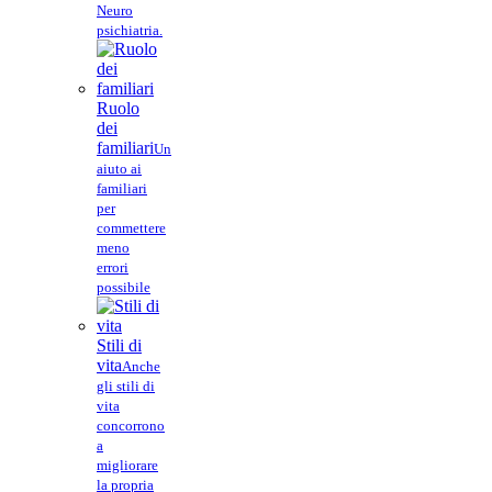
Neuro
psichiatria.
Ruolo
dei
familiari
Un
aiuto ai
familiari
per
commettere
meno
errori
possibile
Stili di
vita
Anche
gli stili di
vita
concorrono
a
migliorare
la propria