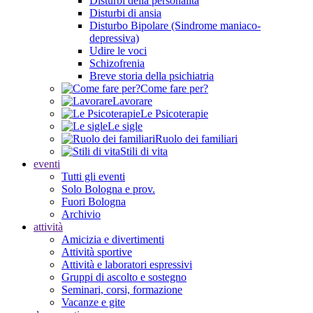
Disturbi della personalità
Disturbi di ansia
Disturbo Bipolare (Sindrome maniaco-
depressiva)
Udire le voci
Schizofrenia
Breve storia della psichiatria
Come fare per?
Lavorare
Le Psicoterapie
Le sigle
Ruolo dei familiari
Stili di vita
eventi
Tutti gli eventi
Solo Bologna e prov.
Fuori Bologna
Archivio
attività
Amicizia e divertimenti
Attività sportive
Attività e laboratori espressivi
Gruppi di ascolto e sostegno
Seminari, corsi, formazione
Vacanze e gite