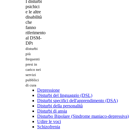
I disturbi
psichici
e le altre
disabilità
che
fanno
riferimento
al DSM-
DP
I
disturbi
più
frequenti
presi in
carico nei
servizi
pubblici
di cura
Depressione
Disturbi del linguaggio (DSL)
Disturbi specifici dell'apprendimento (DSA)
Disturbi della personalità
Disturbi di ansia
Disturbo Bipolare (Sindrome maniaco-depressiva)
Udire le voci
Schizofrenia