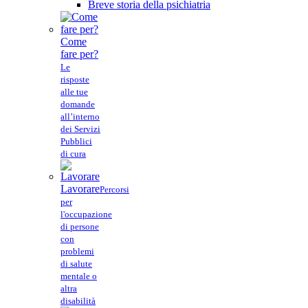
Breve storia della psichiatria
Come
fare per?
Le
risposte
alle tue
domande
all’interno
dei Servizi
Pubblici
di cura
Lavorare
Percorsi
per
l'occupazione
di persone
con
problemi
di salute
mentale o
altra
disabilità