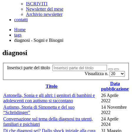
ISCRIVITI
Newsletter del mese
Archivio newsletter
contatti
Home
tags
diagnosi - Sogni e Bisogni
diagnosi
Inserisci parte del titolo
Visualizza n.
Data
Titolo
pubblicazione
Antonella, Sonia e gli altri: i genitori di bambini e
26 Aprile
adolescenti con autismo si raccontano
2022
Autismo, Storia di Simonetta e del suo
14 Novembre
“Schrödinger”
2022
Conversazione sul tema della diagnosi tra utenti,
24 Aprile
familiari e psichiatri
2024
Di che diagnosi sei? Dallo shock iniziale alla cura
31 Maggio