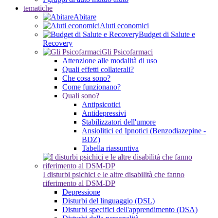
tematiche
Abitare
Aiuti economici
Budget di Salute e
Recovery
Gli Psicofarmaci
Attenzione alle modalità di uso
Quali effetti collaterali?
Che cosa sono?
Come funzionano?
Quali sono?
Antipsicotici
Antidepressivi
Stabilizzatori dell'umore
Ansiolitici ed Ipnotici (Benzodiazepine -
BDZ)
Tabella riassuntiva
I disturbi psichici e le altre disabilità che fanno
riferimento al DSM-DP
Depressione
Disturbi del linguaggio (DSL)
Disturbi specifici dell'apprendimento (DSA)