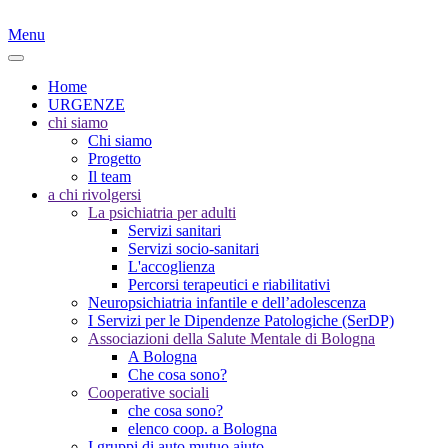
Menu
Home
URGENZE
chi siamo
Chi siamo
Progetto
Il team
a chi rivolgersi
La psichiatria per adulti
Servizi sanitari
Servizi socio-sanitari
L'accoglienza
Percorsi terapeutici e riabilitativi
Neuropsichiatria infantile e dell’adolescenza
I Servizi per le Dipendenze Patologiche (SerDP)
Associazioni della Salute Mentale di Bologna
A Bologna
Che cosa sono?
Cooperative sociali
che cosa sono?
elenco coop. a Bologna
I gruppi di auto mutuo aiuto