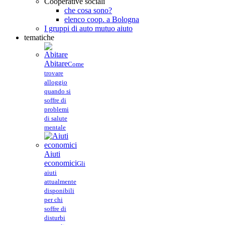
Cooperative sociali
che cosa sono?
elenco coop. a Bologna
I gruppi di auto mutuo aiuto
tematiche
Abitare
Come
trovare
alloggio
quando si
soffre di
problemi
di salute
mentale
Aiuti
economici
Gli
aiuti
attualmente
disponibili
per chi
soffre di
disturbi