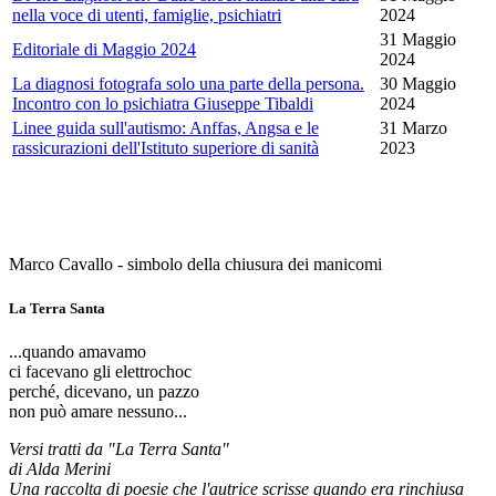
nella voce di utenti, famiglie, psichiatri
2024
31 Maggio
Editoriale di Maggio 2024
2024
La diagnosi fotografa solo una parte della persona.
30 Maggio
Incontro con lo psichiatra Giuseppe Tibaldi
2024
Linee guida sull'autismo: Anffas, Angsa e le
31 Marzo
rassicurazioni dell'Istituto superiore di sanità
2023
Marco Cavallo - simbolo della chiusura dei manicomi
La Terra Santa
...quando amavamo
ci facevano gli elettrochoc
perché, dicevano, un pazzo
non può amare nessuno...
Versi tratti da "La Terra Santa"
di Alda Merini
Una raccolta di poesie che l'autrice scrisse quando era rinchiusa