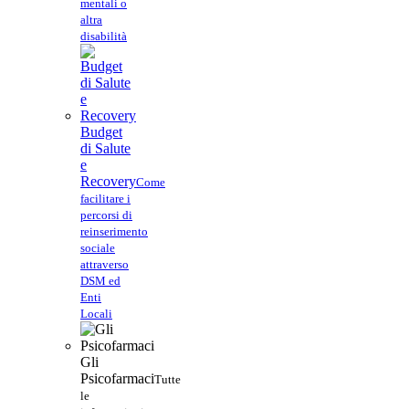
mentali o
altra
disabilità
Budget
di Salute
e
Recovery
Come
facilitare i
percorsi di
reinserimento
sociale
attraverso
DSM ed
Enti
Locali
Gli
Psicofarmaci
Tutte
le