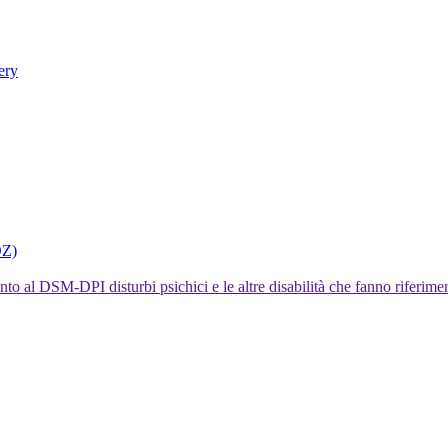
ery
DZ)
I disturbi psichici e le altre disabilità che fanno rifer