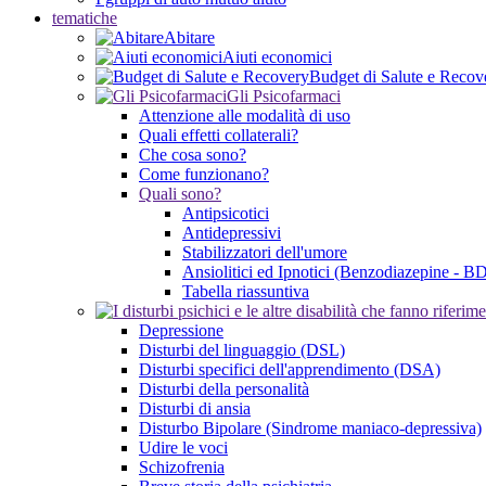
tematiche
Abitare
Aiuti economici
Budget di Salute e Recov
Gli Psicofarmaci
Attenzione alle modalità di uso
Quali effetti collaterali?
Che cosa sono?
Come funzionano?
Quali sono?
Antipsicotici
Antidepressivi
Stabilizzatori dell'umore
Ansiolitici ed Ipnotici (Benzodiazepine - B
Tabella riassuntiva
Depressione
Disturbi del linguaggio (DSL)
Disturbi specifici dell'apprendimento (DSA)
Disturbi della personalità
Disturbi di ansia
Disturbo Bipolare (Sindrome maniaco-depressiva)
Udire le voci
Schizofrenia