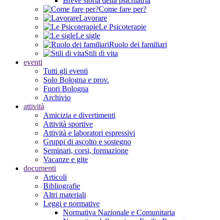
Breve storia della psichiatria
Come fare per?
Lavorare
Le Psicoterapie
Le sigle
Ruolo dei familiari
Stili di vita
eventi
Tutti gli eventi
Solo Bologna e prov.
Fuori Bologna
Archivio
attività
Amicizia e divertimenti
Attività sportive
Attività e laboratori espressivi
Gruppi di ascolto e sostegno
Seminari, corsi, formazione
Vacanze e gite
documenti
Articoli
Bibliografie
Altri materiali
Leggi e normative
Normativa Nazionale e Comunitaria