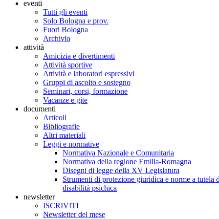
eventi
Tutti gli eventi
Solo Bologna e prov.
Fuori Bologna
Archivio
attività
Amicizia e divertimenti
Attività sportive
Attività e laboratori espressivi
Gruppi di ascolto e sostegno
Seminari, corsi, formazione
Vacanze e gite
documenti
Articoli
Bibliografie
Altri materiali
Leggi e normative
Normativa Nazionale e Comunitaria
Normativa della regione Emilia-Romagna
Disegni di legge della XV Legislatura
Strumenti di protezione giuridica e norme a tutela d
disabilità psichica
newsletter
ISCRIVITI
Newsletter del mese