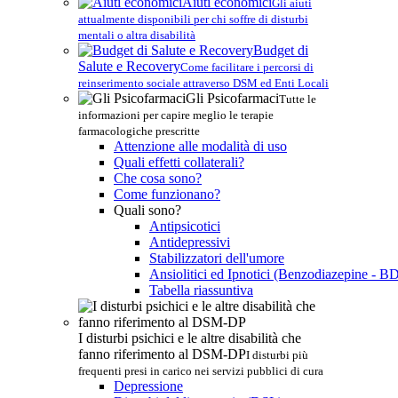
Aiuti economici
Gli aiuti
attualmente disponibili per chi soffre di disturbi
mentali o altra disabilità
Budget di
Salute e Recovery
Come facilitare i percorsi di
reinserimento sociale attraverso DSM ed Enti Locali
Gli Psicofarmaci
Tutte le
informazioni per capire meglio le terapie
farmacologiche prescritte
Attenzione alle modalità di uso
Quali effetti collaterali?
Che cosa sono?
Come funzionano?
Quali sono?
Antipsicotici
Antidepressivi
Stabilizzatori dell'umore
Ansiolitici ed Ipnotici (Benzodiazepine - B
Tabella riassuntiva
I disturbi psichici e le altre disabilità che
fanno riferimento al DSM-DP
I disturbi più
frequenti presi in carico nei servizi pubblici di cura
Depressione