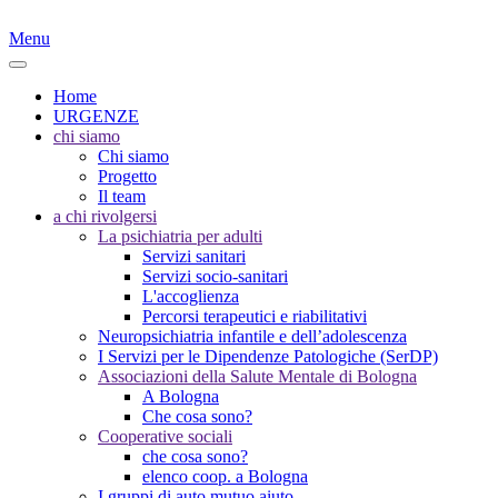
Menu
Home
URGENZE
chi siamo
Chi siamo
Progetto
Il team
a chi rivolgersi
La psichiatria per adulti
Servizi sanitari
Servizi socio-sanitari
L'accoglienza
Percorsi terapeutici e riabilitativi
Neuropsichiatria infantile e dell’adolescenza
I Servizi per le Dipendenze Patologiche (SerDP)
Associazioni della Salute Mentale di Bologna
A Bologna
Che cosa sono?
Cooperative sociali
che cosa sono?
elenco coop. a Bologna
I gruppi di auto mutuo aiuto