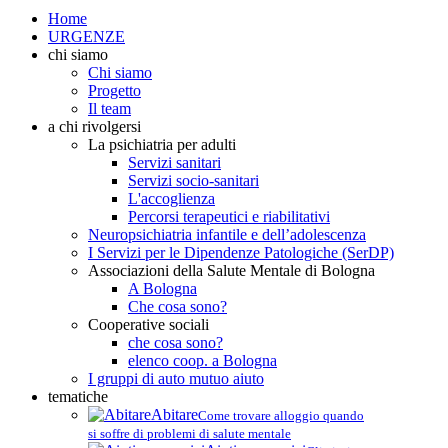
Home
URGENZE
chi siamo
Chi siamo
Progetto
Il team
a chi rivolgersi
La psichiatria per adulti
Servizi sanitari
Servizi socio-sanitari
L'accoglienza
Percorsi terapeutici e riabilitativi
Neuropsichiatria infantile e dell’adolescenza
I Servizi per le Dipendenze Patologiche (SerDP)
Associazioni della Salute Mentale di Bologna
A Bologna
Che cosa sono?
Cooperative sociali
che cosa sono?
elenco coop. a Bologna
I gruppi di auto mutuo aiuto
tematiche
Abitare
Come trovare alloggio quando
si soffre di problemi di salute mentale