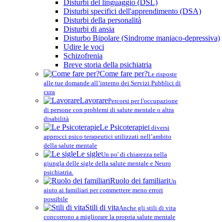
Disturbi del linguaggio (DSL)
Disturbi specifici dell'apprendimento (DSA)
Disturbi della personalità
Disturbi di ansia
Disturbo Bipolare (Sindrome maniaco-depressiva)
Udire le voci
Schizofrenia
Breve storia della psichiatria
Come fare per?
Le risposte
alle tue domande all’interno dei Servizi Pubblici di
cura
Lavorare
Percorsi per l'occupazione
di persone con problemi di salute mentale o altra
disabilità
Le Psicoterapie
I diversi
approcci psico terapeutici utilizzati nell’ambito
della salute mentale
Le sigle
Un po' di chiarezza nella
giungla delle sigle della salute mentale e Neuro
psichiatria.
Ruolo dei familiari
Un
aiuto ai familiari per commettere meno errori
possibile
Stili di vita
Anche gli stili di vita
concorrono a migliorare la propria salute mentale