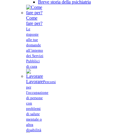
Breve storia della psichiatria
Come
fare per?
Le
risposte
alle tue
domande
all’interno
dei Servizi
Pubblici
di cura
Lavorare
Percorsi
per
l'occupazione
di persone
con
problemi
di salute
mentale o
altra
disabilità