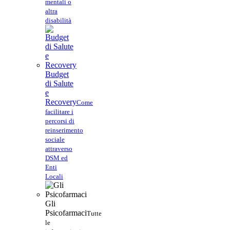
mentali o
altra
disabilità
Budget
di Salute
e
Recovery
Come
facilitare i
percorsi di
reinserimento
sociale
attraverso
DSM ed
Enti
Locali
Gli
Psicofarmaci
Tutte
le