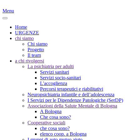
Menu
Home
URGENZE
chi siamo
Chi siamo
Progetto
Il team
a chi rivolgersi
La psichiatria per adulti
Servizi sanitari
Servizi socio-sanitari
L'accoglienza
Percorsi terapeutici e riabilitativi
Neuropsichiatria infantile e dell’adolescenza
I Servizi per le Dipendenze Patologiche (SerDP)
Associazioni della Salute Mentale di Bologna
A Bologna
Che cosa sono?
Cooperative sociali
che cosa sono?
elenco coop. a Bologna
I gruppi di auto mutuo aiuto