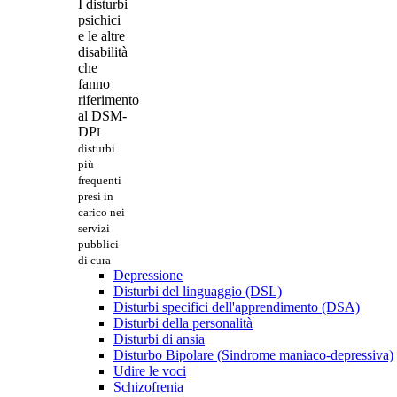
I disturbi
psichici
e le altre
disabilità
che
fanno
riferimento
al DSM-
DP
I
disturbi
più
frequenti
presi in
carico nei
servizi
pubblici
di cura
Depressione
Disturbi del linguaggio (DSL)
Disturbi specifici dell'apprendimento (DSA)
Disturbi della personalità
Disturbi di ansia
Disturbo Bipolare (Sindrome maniaco-depressiva)
Udire le voci
Schizofrenia