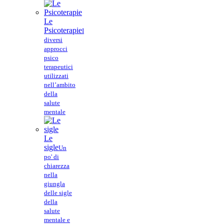
Le
Psicoterapie
I
diversi
approcci
psico
terapeutici
utilizzati
nell’ambito
della
salute
mentale
Le
sigle
Un
po' di
chiarezza
nella
giungla
delle sigle
della
salute
mentale e