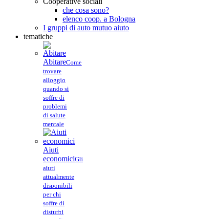
Cooperative sociali
che cosa sono?
elenco coop. a Bologna
I gruppi di auto mutuo aiuto
tematiche
Abitare
Come
trovare
alloggio
quando si
soffre di
problemi
di salute
mentale
Aiuti
economici
Gli
aiuti
attualmente
disponibili
per chi
soffre di
disturbi