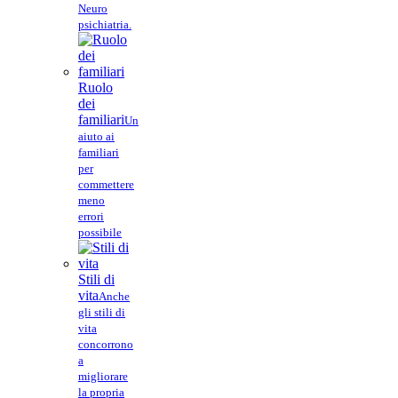
Neuro
psichiatria.
Ruolo
dei
familiari
Un
aiuto ai
familiari
per
commettere
meno
errori
possibile
Stili di
vita
Anche
gli stili di
vita
concorrono
a
migliorare
la propria