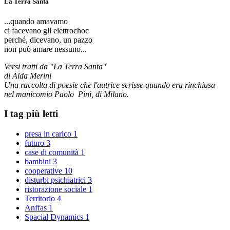
La Terra Santa
...quando amavamo
ci facevano gli elettrochoc
perché, dicevano, un pazzo
non può amare nessuno...
Versi tratti da "La Terra Santa"
di Alda Merini
Una raccolta di poesie che l'autrice scrisse quando era rinchiusa
nel manicomio Paolo Pini, di Milano.
I tag più letti
presa in carico
1
futuro
3
case di comunità
1
bambini
3
cooperative
10
disturbi psichiatrici
3
ristorazione sociale
1
Territorio
4
Anffas
1
Spacial Dynamics
1