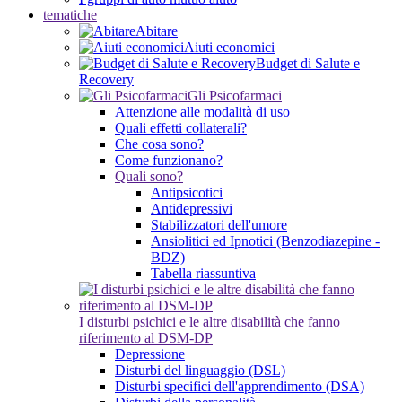
tematiche
Abitare
Aiuti economici
Budget di Salute e
Recovery
Gli Psicofarmaci
Attenzione alle modalità di uso
Quali effetti collaterali?
Che cosa sono?
Come funzionano?
Quali sono?
Antipsicotici
Antidepressivi
Stabilizzatori dell'umore
Ansiolitici ed Ipnotici (Benzodiazepine -
BDZ)
Tabella riassuntiva
I disturbi psichici e le altre disabilità che fanno
riferimento al DSM-DP
Depressione
Disturbi del linguaggio (DSL)
Disturbi specifici dell'apprendimento (DSA)