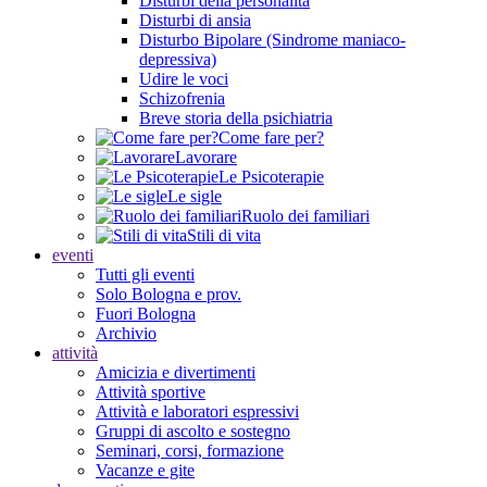
Disturbi della personalità
Disturbi di ansia
Disturbo Bipolare (Sindrome maniaco-
depressiva)
Udire le voci
Schizofrenia
Breve storia della psichiatria
Come fare per?
Lavorare
Le Psicoterapie
Le sigle
Ruolo dei familiari
Stili di vita
eventi
Tutti gli eventi
Solo Bologna e prov.
Fuori Bologna
Archivio
attività
Amicizia e divertimenti
Attività sportive
Attività e laboratori espressivi
Gruppi di ascolto e sostegno
Seminari, corsi, formazione
Vacanze e gite